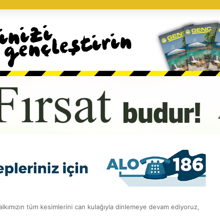
kımızın tüm kesimlerini can kulağıyla dinlemeye devam ediyoruz,