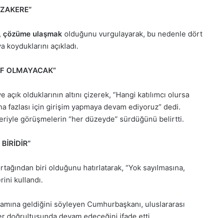
ÜZAKERE”
,
çözüme ulaşmak
olduğunu vurgulayarak, bu nedenle dört
a koyduklarını açıkladı.
AF OLMAYACAK”
açık olduklarının altını çizerek, “Hangi katılımcı olursa
a fazlası için girişim yapmaya devam ediyoruz” dedi.
eriyle görüşmelerin “her düzeyde” sürdüğünü belirtti.
BİRİDİR”
ortağından biri olduğunu hatırlatarak, “Yok sayılmasına,
ini kullandı.
amına geldiğini söyleyen Cumhurbaşkanı, uluslararası
er doğrultusunda devam edeceğini ifade etti.