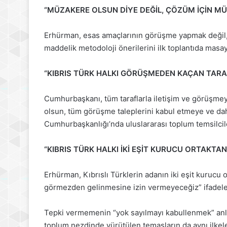
“MÜZAKERE OLSUN DİYE DEĞİL, ÇÖZÜM İÇİN M
Erhürman, esas amaçlarının görüşme yapmak değil
maddelik metodoloji önerilerini ilk toplantıda masay
“KIBRIS TÜRK HALKI GÖRÜŞMEDEN KAÇAN TAR
Cumhurbaşkanı, tüm taraflarla iletişim ve görüşmeye 
olsun, tüm görüşme taleplerini kabul etmeye ve dah
Cumhurbaşkanlığı’nda uluslararası toplum temsilcil
“KIBRIS TÜRK HALKI İKİ EŞİT KURUCU ORTAKTAN 
Erhürman, Kıbrıslı Türklerin adanın iki eşit kurucu 
görmezden gelinmesine izin vermeyeceğiz” ifadeler
Tepki vermemenin “yok sayılmayı kabullenmek” anl
toplum nezdinde yürütülen temasların da aynı ilkel