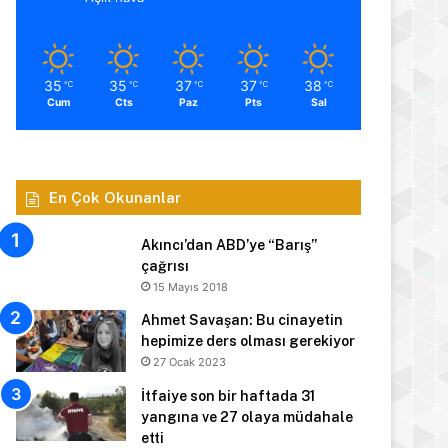
35
35
37
37
38
℃
℃
℃
℃
℃
Cum
Cts
Paz
Pts
Sal
En Çok Okunanlar
Akıncı’dan ABD’ye “Barış”
çağrısı
15 Mayıs 2018
Ahmet Savaşan: Bu cinayetin
hepimize ders olması gerekiyor
27 Ocak 2023
İtfaiye son bir haftada 31
yangına ve 27 olaya müdahale
etti