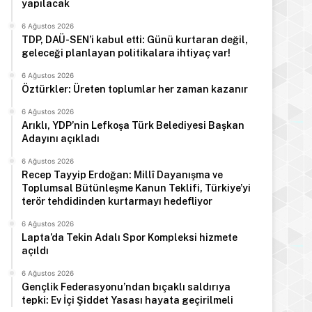
yapılacak
6 Ağustos 2026
TDP, DAÜ-SEN’i kabul etti: Günü kurtaran değil,
geleceği planlayan politikalara ihtiyaç var!
6 Ağustos 2026
Öztürkler: Üreten toplumlar her zaman kazanır
6 Ağustos 2026
Arıklı, YDP’nin Lefkoşa Türk Belediyesi Başkan
Adayını açıkladı
6 Ağustos 2026
Recep Tayyip Erdoğan: Millî Dayanışma ve
Toplumsal Bütünleşme Kanun Teklifi, Türkiye’yi
terör tehdidinden kurtarmayı hedefliyor
6 Ağustos 2026
Lapta’da Tekin Adalı Spor Kompleksi hizmete
açıldı
6 Ağustos 2026
Gençlik Federasyonu’ndan bıçaklı saldırıya
tepki: Ev İçi Şiddet Yasası hayata geçirilmeli