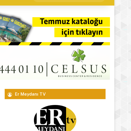
yap
...
Er Meydanı TV