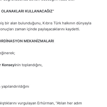
M OLANAKLARI KULLANACAĞIZ”
ş bir alan bulunduğunu, Kıbrıs Türk halkının dünyayla
 sonuçları zaman içinde paylaşacaklarını kaydetti.
OORDİNASYON MEKANİZMALARI
eğinerek;
er Konseyi
nin toplandığını,
apılandırıldığını
lıştıklarını vurgulayan Erhürman, “Atılan her adım