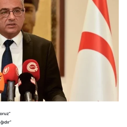
yoruz”
ğıdır”