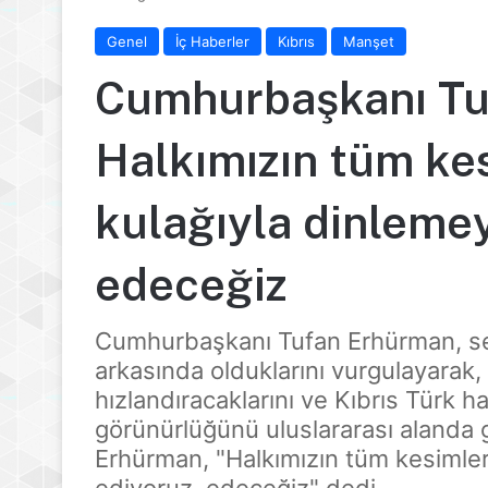
Genel
İç Haberler
Kıbrıs
Manşet
Cumhurbaşkanı Tu
Halkımızın tüm kes
kulağıyla dinleme
edeceğiz
Cumhurbaşkanı Tufan Erhürman, seç
arkasında olduklarını vurgulayarak
hızlandıracaklarını ve Kıbrıs Türk ha
görünürlüğünü uluslararası alanda g
Erhürman, "Halkımızın tüm kesimle
ediyoruz, edeceğiz" dedi.