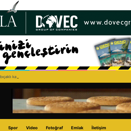
bıçaklı kavga can aldı: 40 yaşındaki adam yaşamını yitirdi
Spor
Video
Fotoğraf
Emlak
İletişim