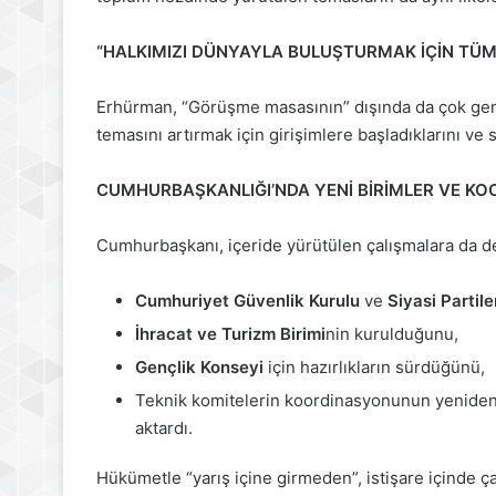
“HALKIMIZI DÜNYAYLA BULUŞTURMAK İÇİN TÜ
Erhürman, “Görüşme masasının” dışında da çok geni
temasını artırmak için girişimlere başladıklarını ve
CUMHURBAŞKANLIĞI’NDA YENİ BİRİMLER VE K
Cumhurbaşkanı, içeride yürütülen çalışmalara da d
Cumhuriyet Güvenlik Kurulu
ve
Siyasi Partil
İhracat ve Turizm Birimi
nin kurulduğunu,
Gençlik Konseyi
için hazırlıkların sürdüğünü,
Teknik komitelerin koordinasyonunun yeniden y
aktardı.
Hükümetle “yarış içine girmeden”, istişare içinde ça