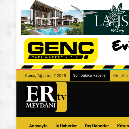
Cuma, Ağustos 7 2026
Son Dakika Haberleri
Girne’de 
Anasayfa
İç Haberler
Dış Haberler
Kıbrıs