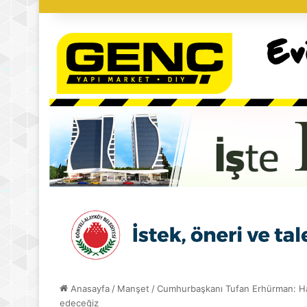
Anasayfa
/
Manşet
/
Cumhurbaşkanı Tufan Erhürman: Hal
edeceğiz