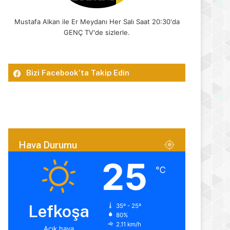
Mustafa Alkan ile Er Meydanı Her Salı Saat 20:30'da
GENÇ TV'de sizlerle.
Bizi Facebook’ta Takip Edin
Hava Durumu
25
℃
Lefkoşa
35º - 25º
80%
2.11 km/h
Açık hava