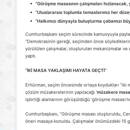
“Görüşme masasının çalışmaları hızlanacak,
“Uluslararası toplumla temaslarımız her düz
“Halkımızı dünyayla buluşturma çabamızı bü
Cumhurbaşkanı seçim sürecinde kamuoyuyla paylaştık
“Demokrasinin gereği, seçimden önce söylediklerin
yürütülen çalışmalar, oluşturulan mekanizmalar ve u
yaptı.
“İKİ MASA YAKLAŞIMI HAYATA GEÇTİ”
Erhürman, seçim öncesinde ortaya koydukları “iki m
çözüm müzakerelerinin yapılacağı
‘müzakere masa
işbirliği alanlarının görüşüldüğü ‘görüşme masası’nın
Cumhurbaşkanı, “Görüşme masası oluşturuldu, Cen
öneri masaya konuldu. Çalışmalar önümüzdeki 15 gü