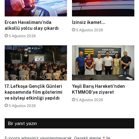
Ercan Havalimanı’nda
İzinsiz ikamet…
alkollü yolcu olay çıkardı
5 Ağustos 2026
5 Ağustos 2026
17. Lefkoşa Gençlik Günleri
Yeşil Barış Hareketi’nden
kapsamında film gösterimi
KTMMOB’ye ziyaret
ve söyleşi etkinliği yapıldı
5 Ağustos 2026
5 Ağustos 2026
Bir yanıt yazın
E-posta adresiniz yayınlanmayacak.
Gerekli alanlar
*
ile