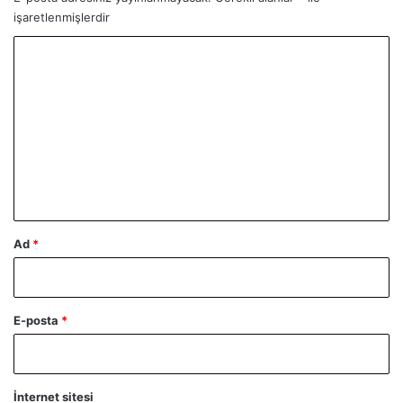
işaretlenmişlerdir
Y
o
r
u
m
*
Ad
*
E-posta
*
İnternet sitesi