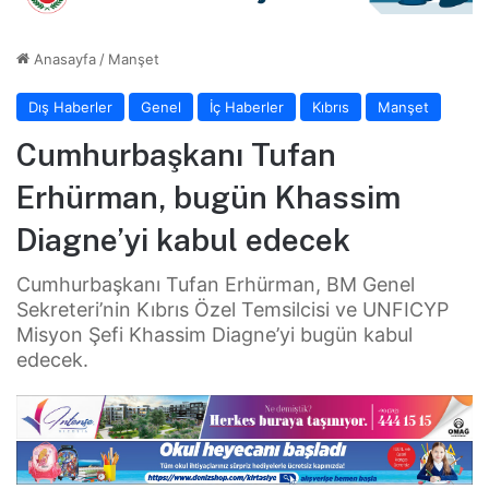
Anasayfa
/
Manşet
Dış Haberler
Genel
İç Haberler
Kıbrıs
Manşet
Cumhurbaşkanı Tufan
Erhürman, bugün Khassim
Diagne’yi kabul edecek
Cumhurbaşkanı Tufan Erhürman, BM Genel
Sekreteri’nin Kıbrıs Özel Temsilcisi ve UNFICYP
Misyon Şefi Khassim Diagne’yi bugün kabul
edecek.