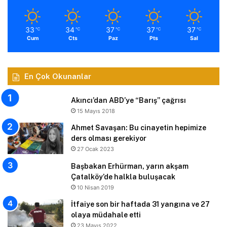
33
34
37
37
37
℃
℃
℃
℃
℃
Cum
Cts
Paz
Pts
Sal
En Çok Okunanlar
Akıncı’dan ABD’ye “Barış” çağrısı
15 Mayıs 2018
Ahmet Savaşan: Bu cinayetin hepimize
ders olması gerekiyor
27 Ocak 2023
Başbakan Erhürman, yarın akşam
Çatalköy’de halkla buluşacak
10 Nisan 2019
İtfaiye son bir haftada 31 yangına ve 27
olaya müdahale etti
23 Mayıs 2022