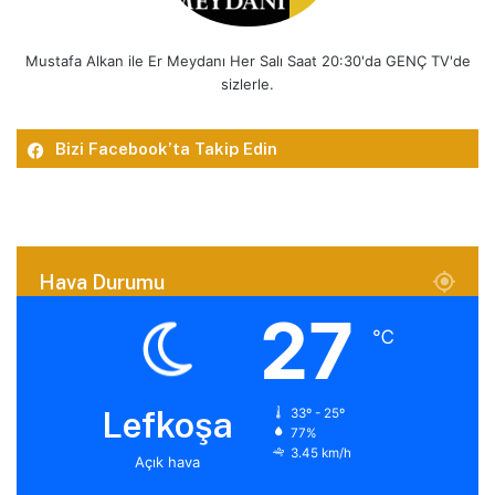
Mustafa Alkan ile Er Meydanı Her Salı Saat 20:30'da GENÇ TV'de
sizlerle.
Bizi Facebook’ta Takip Edin
Hava Durumu
27
℃
Lefkoşa
33º - 25º
77%
3.45 km/h
Açık hava