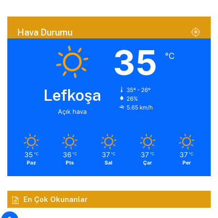
Hava Durumu
35
℃
Lefkoşa
35º - 26º
26%
5.65 km/h
Açık hava
35
36
37
37
37
℃
℃
℃
℃
℃
Paz
Pts
Sal
Çar
Per
En Çok Okunanlar