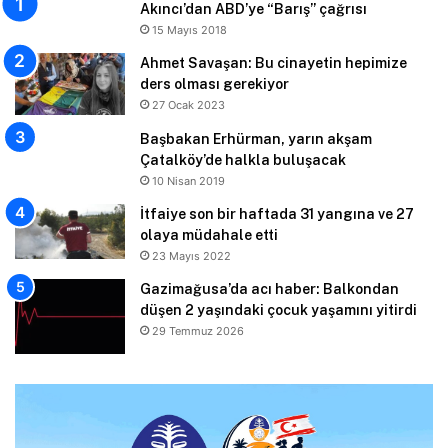
Akıncı’dan ABD’ye “Barış” çağrısı
15 Mayıs 2018
Ahmet Savaşan: Bu cinayetin hepimize
ders olması gerekiyor
27 Ocak 2023
Başbakan Erhürman, yarın akşam
Çatalköy’de halkla buluşacak
10 Nisan 2019
İtfaiye son bir haftada 31 yangına ve 27
olaya müdahale etti
23 Mayıs 2022
Gazimağusa’da acı haber: Balkondan
düşen 2 yaşındaki çocuk yaşamını yitirdi
29 Temmuz 2026