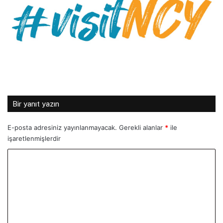
Bir yanıt yazın
E-posta adresiniz yayınlanmayacak.
Gerekli alanlar
*
ile
işaretlenmişlerdir
Y
o
r
u
m