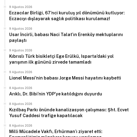
9 Ağustos 2026
Eczacılar Birliği, 67’nci kuruluş yıl dönümünü kutluyor:
Eczacıyı dışlayarak sağlık politikası kurulamaz!
9 Ağustos 2026
Usar İncirli, babası Naci Talat’ın Erenköy mektuplarını
paylaştı
9 Ağustos 2026
Kıbrıslı Türk bisikletçi Ege Erülkü, Isparta’daki yol
yarışının ilk gününü zirvede tamamladı
9 Ağustos 2026
Lionel Messi’nin babası Jorge Messi hayatını kaybetti
8 Ağustos 2026
Arıklı, Dr. Bibi’nin YDP’ye katıldığını duyurdu
8 Ağustos 2026
Kızılbaş Parkı önünde kanalizasyon çalışması: Şht. Ecvet
Yusuf Caddesi trafiğe kapatılacak
8 Ağustos 2026
Milli Mücadele Vakfı, Erhürman’ı ziyaret etti: