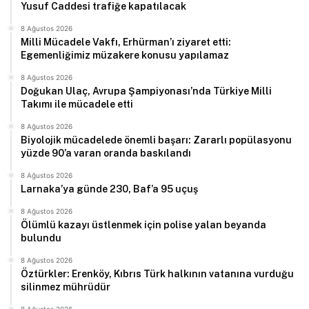
Yusuf Caddesi trafiğe kapatılacak
8 Ağustos 2026
Milli Mücadele Vakfı, Erhürman’ı ziyaret etti:
Egemenliğimiz müzakere konusu yapılamaz
8 Ağustos 2026
Doğukan Ulaç, Avrupa Şampiyonası’nda Türkiye Milli
Takımı ile mücadele etti
8 Ağustos 2026
Biyolojik mücadelede önemli başarı: Zararlı popülasyonu
yüzde 90’a varan oranda baskılandı
8 Ağustos 2026
Larnaka’ya günde 230, Baf’a 95 uçuş
8 Ağustos 2026
Ölümlü kazayı üstlenmek için polise yalan beyanda
bulundu
8 Ağustos 2026
Öztürkler: Erenköy, Kıbrıs Türk halkının vatanına vurduğu
silinmez mührüdür