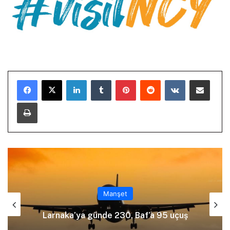
LinkedIn
Tumblr
Pinterest
Reddit
VKontakte
E-Posta ile paylaş
Yazdır
Manşet
Ölümlü kazayı üstlenmek için polise
uçuş
yalan beyanda bulundu