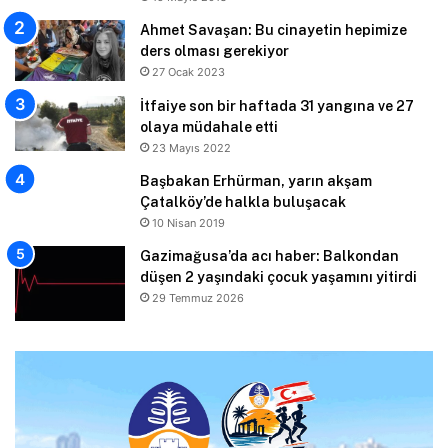
Ahmet Savaşan: Bu cinayetin hepimize
ders olması gerekiyor
27 Ocak 2023
İtfaiye son bir haftada 31 yangına ve 27
olaya müdahale etti
23 Mayıs 2022
Başbakan Erhürman, yarın akşam
Çatalköy’de halkla buluşacak
10 Nisan 2019
Gazimağusa’da acı haber: Balkondan
düşen 2 yaşındaki çocuk yaşamını yitirdi
29 Temmuz 2026