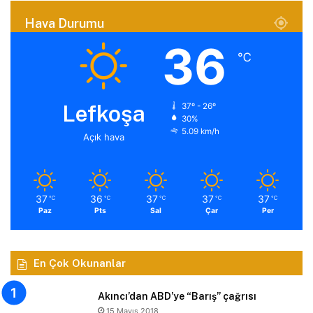
Hava Durumu
36
℃
Lefkoşa
37º - 26º
30%
5.09 km/h
Açık hava
37
36
37
37
37
℃
℃
℃
℃
℃
Paz
Pts
Sal
Çar
Per
En Çok Okunanlar
Akıncı’dan ABD’ye “Barış” çağrısı
15 Mayıs 2018