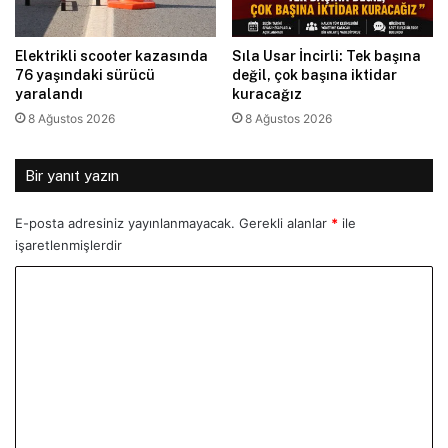
Elektrikli scooter kazasında
Sıla Usar İncirli: Tek başına
76 yaşındaki sürücü
değil, çok başına iktidar
yaralandı
kuracağız
8 Ağustos 2026
8 Ağustos 2026
Bir yanıt yazın
E-posta adresiniz yayınlanmayacak.
Gerekli alanlar
*
ile
işaretlenmişlerdir
Y
o
r
u
m
*