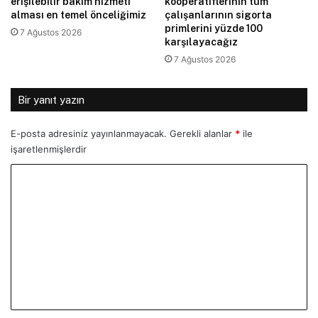
erişilebilir bakım hizmeti
kooperatiflerinin tüm
alması en temel önceliğimiz
çalışanlarının sigorta
primlerini yüzde 100
7 Ağustos 2026
karşılayacağız
7 Ağustos 2026
Bir yanıt yazın
E-posta adresiniz yayınlanmayacak.
Gerekli alanlar
*
ile
işaretlenmişlerdir
Y
o
r
u
m
*