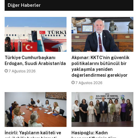
Diğer Haberler
Türkiye Cumhurbaşkanı
Akpınar: KKTC’nin güvenlik
Erdoğan, Suudi Arabistan’da
politikalarını bütüncül bir
yaklaşımla yeniden
7 Ağustos 2026
değerlendirmesi gerekiyor
7 Ağustos 2026
İncirli: Yaşlıların kaliteli ve
Hasipoğlu: Kadın