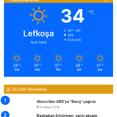
34
℃
Lefkoşa
34º - 28º
36%
9.14 km/h
Açık hava
34
34
37
38
37
℃
℃
℃
℃
℃
Cts
Paz
Pts
Sal
Çar
En Çok Okunanlar
Akıncı’dan ABD’ye “Barış” çağrısı
15 Mayıs 2018
Başbakan Erhürman, yarın akşam