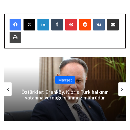
LinkedIn
Tumblr
Pinterest
Reddit
VKontakte
E-Posta ile paylaş
Yazdır
Manşet
Öztürkler: Erenköy, Kıbrıs Türk halkının
vatanına vurduğu silinmez mührüdür