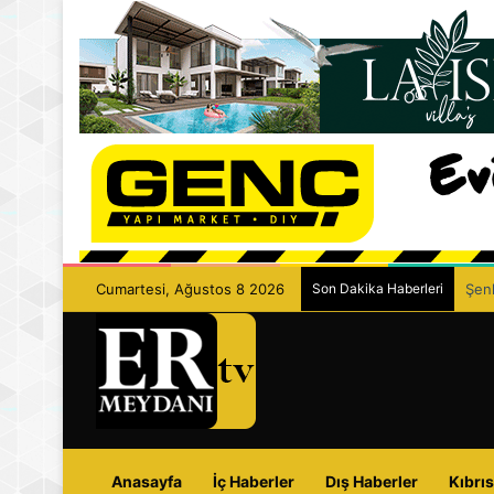
Cumartesi, Ağustos 8 2026
Son Dakika Haberleri
Şenk
Anasayfa
İç Haberler
Dış Haberler
Kıbrıs