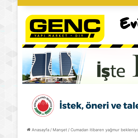
Anasayfa
/
Manşet
/
Cumadan itibaren yağmur bekleniy