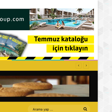
ti: Affet bizi Turan amca
Arama