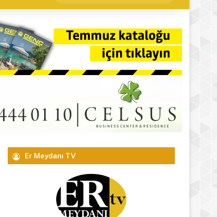
yap
...
Er Meydanı TV