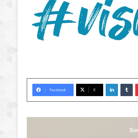
LinkedIn
Tu
Facebook
X
Son