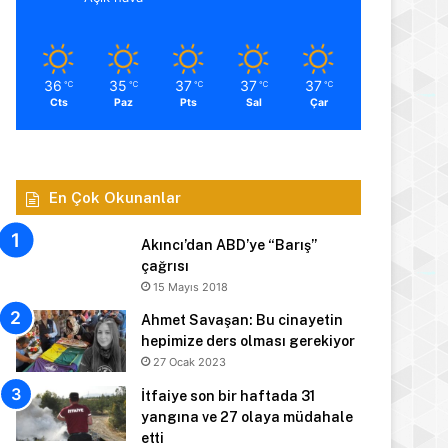
36
35
37
37
37
℃
℃
℃
℃
℃
Cts
Paz
Pts
Sal
Çar
En Çok Okunanlar
Akıncı’dan ABD’ye “Barış”
çağrısı
15 Mayıs 2018
Ahmet Savaşan: Bu cinayetin
hepimize ders olması gerekiyor
27 Ocak 2023
İtfaiye son bir haftada 31
yangına ve 27 olaya müdahale
etti