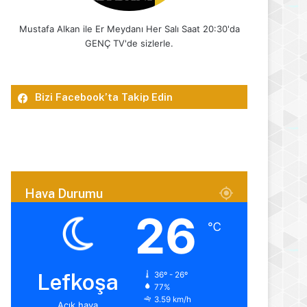
Mustafa Alkan ile Er Meydanı Her Salı Saat 20:30'da
GENÇ TV'de sizlerle.
Bizi Facebook’ta Takip Edin
Hava Durumu
26
℃
Lefkoşa
36º - 26º
77%
3.59 km/h
Açık hava