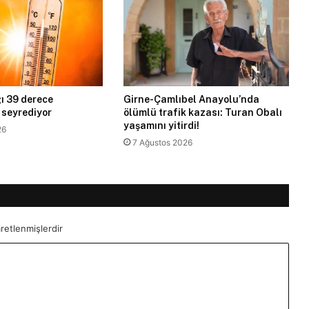
ı 39 derece
Girne-Çamlıbel Anayolu’nda
 seyrediyor
ölümlü trafik kazası: Turan Obalı
yaşamını yitirdi!
26
7 Ağustos 2026
aretlenmişlerdir