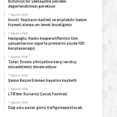
bütüncül bir yaklaşımla yeniden
değerlendirmesi gerekiyor
Manşet
7 Ağustos 2026
İncirli: Yaşlıların kaliteli ve erişilebilir bakım
7 Ağustos 2026
hizmeti alması en temel önceliğimiz
Türkiye Cumhurbaşkanı E
7 Ağustos 2026
Arabistan’d
Hasipoğlu: Kadın kooperatiflerinin tüm
çalışanlarının sigorta primlerini yüzde 100
karşılayacağız
7 Ağustos 2026
Tatar: Enosis zihniyetine karşı varoluş
mücadelemiz devam ediyor
 2026
7 Ağustos 2026
7 Ağustos 2026
Hasipoğlu: Kadın kooperatiflerinin tüm çalışanlarının sigorta primlerini yüzde 100 karşılayacağız
Tatar: Enosis zihniyetine karşı varoluş mücadelemiz devam ediyor
Şemsi Kazım Erkman hayatını kaybetti
7 Ağustos 2026
Şemsi Kazım Erkman hayatını kaybetti
7 Ağustos 2026
LTB’den Surlariçi Çocuk Festivali
7 Ağustos 2026
Dağ yolu pazar günü trafiğe kapatılacak