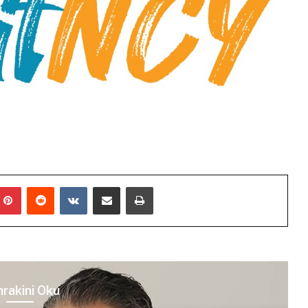
mblr
Pinterest
Reddit
VKontakte
E-Posta ile paylaş
Yazdır
rakini Oku