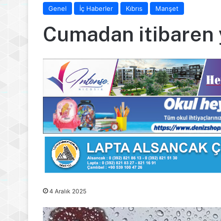
Genel
İç Haberler
Kıbrıs
Manşet
Cumadan itibaren 
4 Aralık 2025