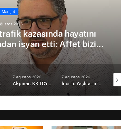
Manşet
Ağustos 2026
trafik kazasında hayatını
an isyan etti: Affet bizi
an amca
7 Ağustos 2026
7 Ağustos 2026
7 Ağustos
kanı Erdoğan, Suudi Arabistan’da
Akpınar: KKTC’nin güvenlik politikalarını bütüncül bir yaklaşımla yeniden değerlendirmesi gerekiyor
İncirli: Yaşlıların kaliteli ve erişilebilir bakım hizmeti alması en temel önceliğimiz