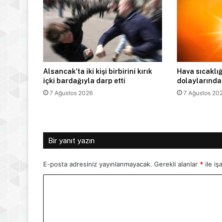
Alsancak’ta iki kişi birbirini kırık
Hava sıcaklığ
içki bardağıyla darp etti
dolaylarında
7 Ağustos 2026
7 Ağustos 20
Bir yanıt yazın
E-posta adresiniz yayınlanmayacak.
Gerekli alanlar
*
ile iş
Y
o
r