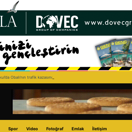
ul’da Obalı’nın trafik kazasında hayatını kaybetmesinin ardından isyan et
Spor
Video
Fotoğraf
Emlak
İletişim