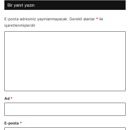
Bir yanıt yazın
E-posta adresiniz yayınlanmayacak.
Gerekli alanlar
*
ile
işaretlenmişlerdir
Y
o
r
u
m
*
Ad
*
E-posta
*