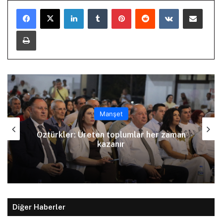
LinkedIn
Tumblr
Pinterest
Reddit
VKontakte
E-Posta ile paylaş
Yazdır
Manşet
Arıklı, YDP’nin Lefkoşa Türk Belediyesi
Başkan Adayını açıkladı
Diğer Haberler