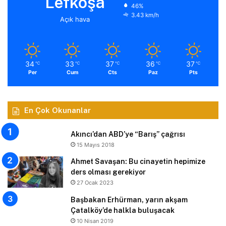
Lefkoşa
46%
3.43 km/h
Açık hava
34
33
37
36
37
℃
℃
℃
℃
℃
Per
Cum
Cts
Paz
Pts
En Çok Okunanlar
Akıncı’dan ABD’ye “Barış” çağrısı
15 Mayıs 2018
Ahmet Savaşan: Bu cinayetin hepimize
ders olması gerekiyor
27 Ocak 2023
Başbakan Erhürman, yarın akşam
Çatalköy’de halkla buluşacak
10 Nisan 2019