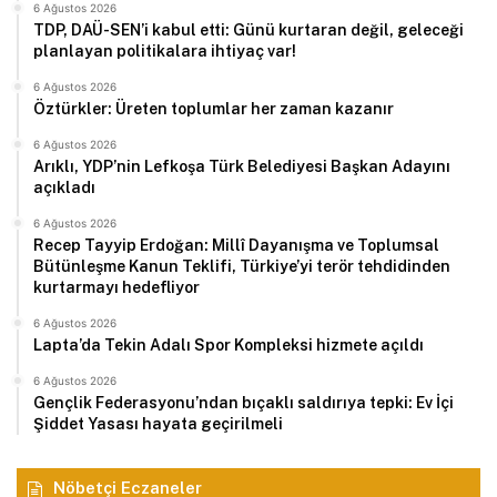
6 Ağustos 2026
TDP, DAÜ-SEN’i kabul etti: Günü kurtaran değil, geleceği
planlayan politikalara ihtiyaç var!
6 Ağustos 2026
Öztürkler: Üreten toplumlar her zaman kazanır
6 Ağustos 2026
Arıklı, YDP’nin Lefkoşa Türk Belediyesi Başkan Adayını
açıkladı
6 Ağustos 2026
Recep Tayyip Erdoğan: Millî Dayanışma ve Toplumsal
Bütünleşme Kanun Teklifi, Türkiye’yi terör tehdidinden
kurtarmayı hedefliyor
6 Ağustos 2026
Lapta’da Tekin Adalı Spor Kompleksi hizmete açıldı
6 Ağustos 2026
Gençlik Federasyonu’ndan bıçaklı saldırıya tepki: Ev İçi
Şiddet Yasası hayata geçirilmeli
Nöbetçi Eczaneler