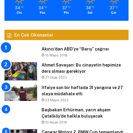
34
34
37
38
37
℃
℃
℃
℃
℃
Cts
Paz
Pts
Sal
Çar
En Çok Okunanlar
Akıncı’dan ABD’ye “Barış” çağrısı
15 Mayıs 2018
Ahmet Savaşan: Bu cinayetin hepimize
ders olması gerekiyor
27 Ocak 2023
İtfaiye son bir haftada 31 yangına ve 27
olaya müdahale etti
23 Mayıs 2022
Başbakan Erhürman, yarın akşam
Çatalköy’de halkla buluşacak
10 Nisan 2019
Çangar Motors 2. BMW Cup tamamlandı