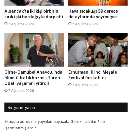
Alsancak’ta iki kişi birbirini
Hava sıcaklığı 39 derece
kırık içki bardağıyla darp etti
dolaylarında seyrediyor
7 Ağustos 2026
7 Ağustos 2026
Girne-Çamlıbel Anayolu’nda
Erhürman, 11’inci Meşale
ölümlü trafik kazası: Turan
Festivali’ne katıldı
Obalı yaşamını yitirdi!
7 Ağustos 2026
7 Ağustos 2026
Bir yanıt yazın
E-posta adresiniz yayınlanmayacak.
Gerekli alanlar
*
ile
işaretlenmişlerdir