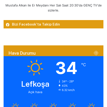
Mustafa Alkan ile Er Meydanı Her Salı Saat 20:30'da GENÇ TV'de
sizlerle.
Bizi Facebook’ta Takip Edin
Hava Durumu
34
℃
Lefkoşa
34º - 28º
43%
6.32 km/h
Açık hava