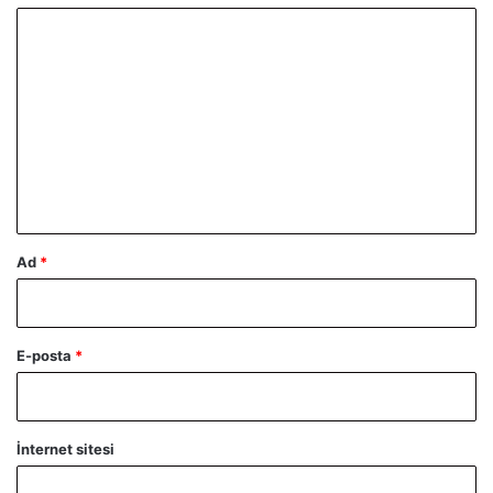
Y
o
r
u
m
*
Ad
*
E-posta
*
İnternet sitesi