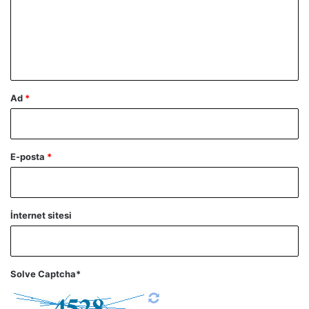
u
m
*
Ad
*
E-posta
*
İnternet sitesi
Solve Captcha*