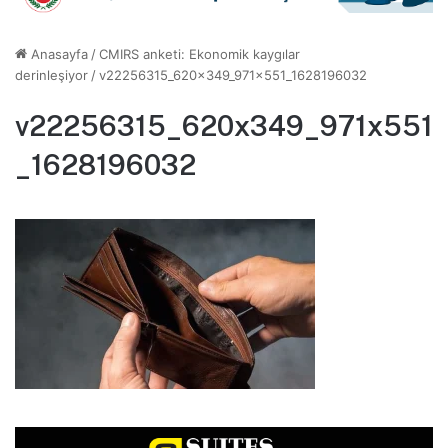
Anasayfa
/
CMIRS anketi: Ekonomik kaygılar
derinleşiyor
/
v22256315_620x349_971x551_1628196032
v22256315_620x349_971x551
_1628196032