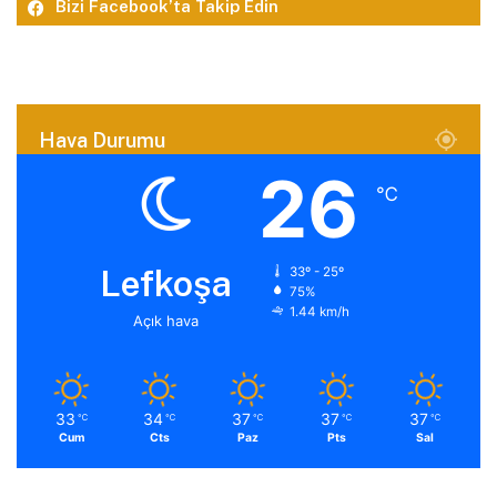
Bizi Facebook’ta Takip Edin
Hava Durumu
26
℃
Lefkoşa
33º - 25º
75%
1.44 km/h
Açık hava
33
34
37
37
37
℃
℃
℃
℃
℃
Cum
Cts
Paz
Pts
Sal