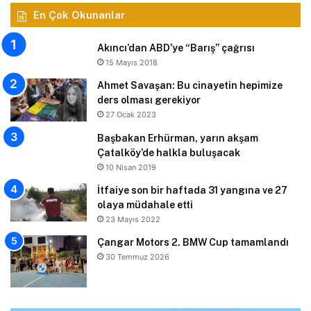
En Çok Okunanlar
Akıncı’dan ABD’ye “Barış” çağrısı
15 Mayıs 2018
Ahmet Savaşan: Bu cinayetin hepimize
ders olması gerekiyor
27 Ocak 2023
Başbakan Erhürman, yarın akşam
Çatalköy’de halkla buluşacak
10 Nisan 2019
İtfaiye son bir haftada 31 yangına ve 27
olaya müdahale etti
23 Mayıs 2022
Çangar Motors 2. BMW Cup tamamlandı
30 Temmuz 2026