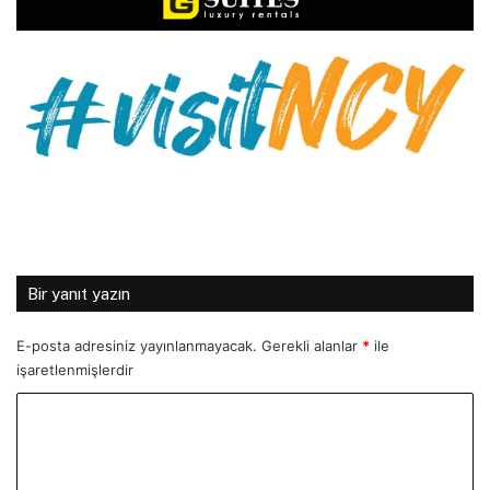
Bir yanıt yazın
E-posta adresiniz yayınlanmayacak.
Gerekli alanlar
*
ile
işaretlenmişlerdir
Y
o
r