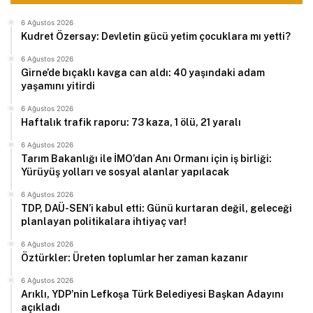
6 Ağustos 2026
Kudret Özersay: Devletin gücü yetim çocuklara mı yetti?
6 Ağustos 2026
Girne’de bıçaklı kavga can aldı: 40 yaşındaki adam
yaşamını yitirdi
6 Ağustos 2026
Haftalık trafik raporu: 73 kaza, 1 ölü, 21 yaralı
6 Ağustos 2026
Tarım Bakanlığı ile İMO’dan Anı Ormanı için iş birliği:
Yürüyüş yolları ve sosyal alanlar yapılacak
6 Ağustos 2026
TDP, DAÜ-SEN’i kabul etti: Günü kurtaran değil, geleceği
planlayan politikalara ihtiyaç var!
6 Ağustos 2026
Öztürkler: Üreten toplumlar her zaman kazanır
6 Ağustos 2026
Arıklı, YDP’nin Lefkoşa Türk Belediyesi Başkan Adayını
açıkladı