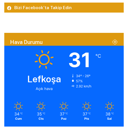
Bizi Facebook’ta Takip Edin
Hava Durumu
31
℃
Lefkoşa
34º - 26º
57%
2.92 km/h
Açık hava
34
35
37
37
38
℃
℃
℃
℃
℃
Cum
Cts
Paz
Pts
Sal