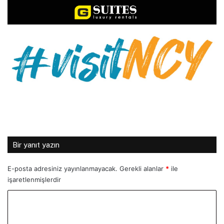
Bir yanıt yazın
E-posta adresiniz yayınlanmayacak.
Gerekli alanlar
*
ile
işaretlenmişlerdir
Y
o