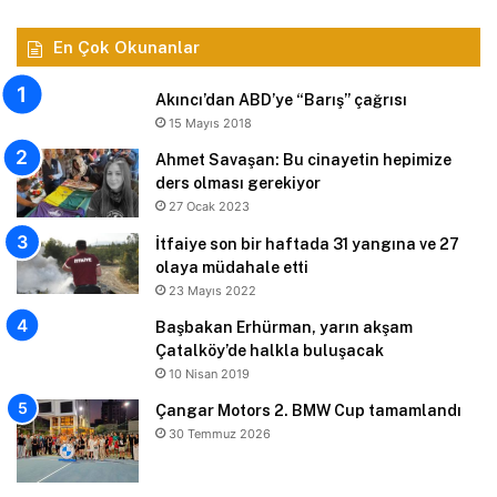
En Çok Okunanlar
Akıncı’dan ABD’ye “Barış” çağrısı
15 Mayıs 2018
Ahmet Savaşan: Bu cinayetin hepimize
ders olması gerekiyor
27 Ocak 2023
İtfaiye son bir haftada 31 yangına ve 27
olaya müdahale etti
23 Mayıs 2022
Başbakan Erhürman, yarın akşam
Çatalköy’de halkla buluşacak
10 Nisan 2019
Çangar Motors 2. BMW Cup tamamlandı
30 Temmuz 2026