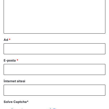
r
u
m
*
Ad
*
E-posta
*
İnternet sitesi
Solve Captcha*