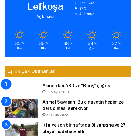
Lefkoşa
35º - 24º
57%
4.11 km/h
Açık hava
35
36
38
38
37
℃
℃
℃
℃
℃
Paz
Pts
Sal
Çar
Per
En Çok Okunanlar
Akıncı’dan ABD’ye “Barış” çağrısı
15 Mayıs 2018
Ahmet Savaşan: Bu cinayetin hepimize
ders olması gerekiyor
27 Ocak 2023
İtfaiye son bir haftada 31 yangına ve 27
olaya müdahale etti