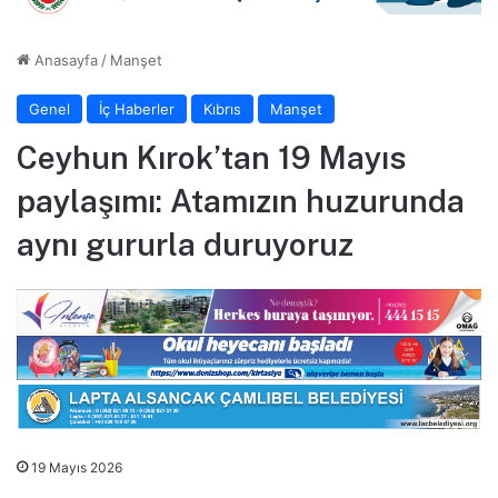
Anasayfa
/
Manşet
Genel
İç Haberler
Kıbrıs
Manşet
Ceyhun Kırok’tan 19 Mayıs
paylaşımı: Atamızın huzurunda
aynı gururla duruyoruz
19 Mayıs 2026