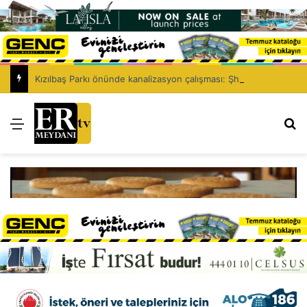
Kızılbaş Parkı önünde kanalizasyon çalışması: Şht. Ecvet Yusuf Caddesi trafiğe kapatılacak
Menü
Ar