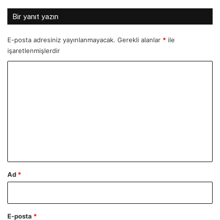
Bir yanıt yazın
E-posta adresiniz yayınlanmayacak.
Gerekli alanlar
*
ile
işaretlenmişlerdir
Y
o
r
u
m
*
Ad
*
E-posta
*