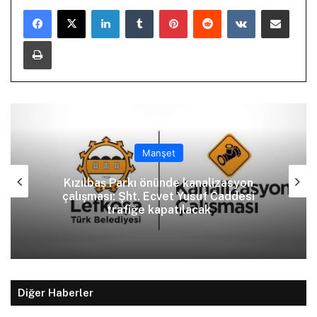
LinkedIn
Tumblr
Pinterest
Reddit
VKontakte
E-Posta ile paylaş
Yazdır
Manşet
Kızılbaş Parkı önünde kanalizasyon
çalışması: Şht. Ecvet Yusuf Caddesi
trafiğe kapatılacak
Diğer Haberler