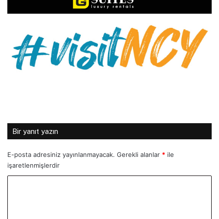
Bir yanıt yazın
E-posta adresiniz yayınlanmayacak.
Gerekli alanlar
*
ile
işaretlenmişlerdir
Y
o
r