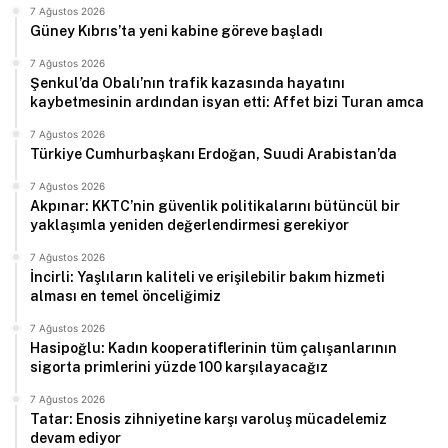
7 Ağustos 2026
Güney Kıbrıs’ta yeni kabine göreve başladı
7 Ağustos 2026
Şenkul’da Obalı’nın trafik kazasında hayatını
kaybetmesinin ardından isyan etti: Affet bizi Turan amca
7 Ağustos 2026
Türkiye Cumhurbaşkanı Erdoğan, Suudi Arabistan’da
7 Ağustos 2026
Akpınar: KKTC’nin güvenlik politikalarını bütüncül bir
yaklaşımla yeniden değerlendirmesi gerekiyor
7 Ağustos 2026
İncirli: Yaşlıların kaliteli ve erişilebilir bakım hizmeti
alması en temel önceliğimiz
7 Ağustos 2026
Hasipoğlu: Kadın kooperatiflerinin tüm çalışanlarının
sigorta primlerini yüzde 100 karşılayacağız
7 Ağustos 2026
Tatar: Enosis zihniyetine karşı varoluş mücadelemiz
devam ediyor