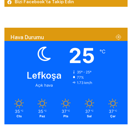
Bizi Facebook’ta Takip Edin
Hava Durumu
25
℃
Lefkoşa
35º - 25º
77%
1.73 km/h
Açık hava
35
35
37
37
37
℃
℃
℃
℃
℃
Cts
Paz
Pts
Sal
Çar