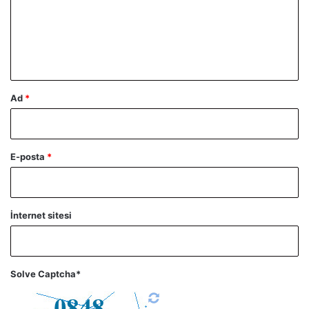
u
m
*
Ad
*
E-posta
*
İnternet sitesi
Solve Captcha*