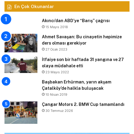
En Çok Okunanlar
Akıncı’dan ABD’ye “Barış” çağrısı
15 Mayıs 2018
Ahmet Savaşan: Bu cinayetin hepimize
ders olması gerekiyor
27 Ocak 2023
İtfaiye son bir haftada 31 yangına ve 27
olaya müdahale etti
23 Mayıs 2022
Başbakan Erhürman, yarın akşam
Çatalköy’de halkla buluşacak
10 Nisan 2019
Çangar Motors 2. BMW Cup tamamlandı
30 Temmuz 2026