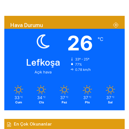
Hava Durumu
26
℃
Lefkoşa
33º - 25º
77%
0.78 km/h
Açık hava
33
34
37
37
37
℃
℃
℃
℃
℃
Cum
Cts
Paz
Pts
Sal
En Çok Okunanlar