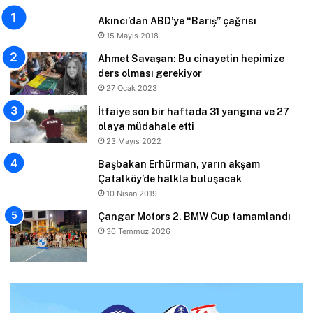
Akıncı’dan ABD’ye “Barış” çağrısı
15 Mayıs 2018
Ahmet Savaşan: Bu cinayetin hepimize
ders olması gerekiyor
27 Ocak 2023
İtfaiye son bir haftada 31 yangına ve 27
olaya müdahale etti
23 Mayıs 2022
Başbakan Erhürman, yarın akşam
Çatalköy’de halkla buluşacak
10 Nisan 2019
Çangar Motors 2. BMW Cup tamamlandı
30 Temmuz 2026