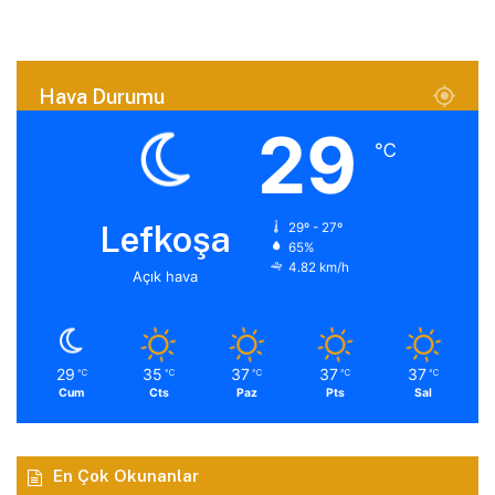
Hava Durumu
29
℃
Lefkoşa
29º - 27º
65%
4.82 km/h
Açık hava
29
35
37
37
37
℃
℃
℃
℃
℃
Cum
Cts
Paz
Pts
Sal
En Çok Okunanlar