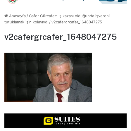
Anasayfa
/
Cafer Gürcafer: İş kazası olduğunda işvereni
tutuklamak işin kolayıydı
/
v2cafergrcafer_1648047275
v2cafergrcafer_1648047275