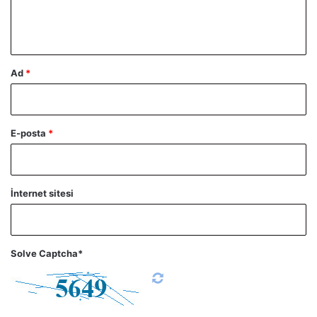
m
*
Ad
*
E-posta
*
İnternet sitesi
Solve Captcha*