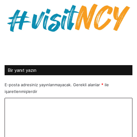
Bir yanıt yazın
E-posta adresiniz yayınlanmayacak.
Gerekli alanlar
*
ile
işaretlenmişlerdir
Y
o
r
u