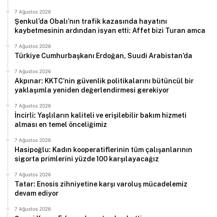
7 Ağustos 2026
Şenkul’da Obalı’nın trafik kazasında hayatını
kaybetmesinin ardından isyan etti: Affet bizi Turan amca
7 Ağustos 2026
Türkiye Cumhurbaşkanı Erdoğan, Suudi Arabistan’da
7 Ağustos 2026
Akpınar: KKTC’nin güvenlik politikalarını bütüncül bir
yaklaşımla yeniden değerlendirmesi gerekiyor
7 Ağustos 2026
İncirli: Yaşlıların kaliteli ve erişilebilir bakım hizmeti
alması en temel önceliğimiz
7 Ağustos 2026
Hasipoğlu: Kadın kooperatiflerinin tüm çalışanlarının
sigorta primlerini yüzde 100 karşılayacağız
7 Ağustos 2026
Tatar: Enosis zihniyetine karşı varoluş mücadelemiz
devam ediyor
7 Ağustos 2026