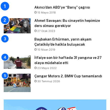
Akıncı’dan ABD’ye “Barış” çağrısı
15 Mayıs 2018
Ahmet Savaşan: Bu cinayetin hepimize
ders olması gerekiyor
27 Ocak 2023
Başbakan Erhürman, yarın akşam
Çatalköy’de halkla buluşacak
10 Nisan 2019
İtfaiye son bir haftada 31 yangına ve 27
olaya müdahale etti
23 Mayıs 2022
Çangar Motors 2. BMW Cup tamamlandı
30 Temmuz 2026