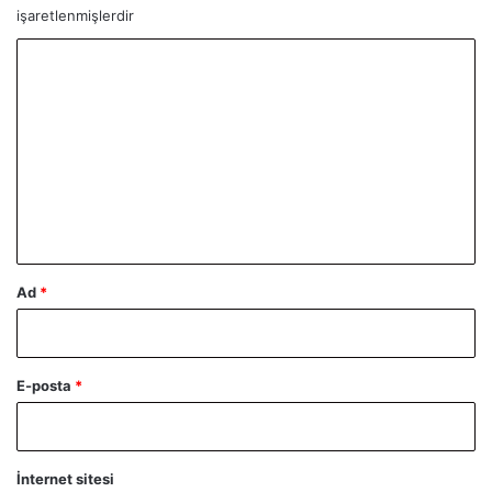
işaretlenmişlerdir
Y
o
r
u
m
*
Ad
*
E-posta
*
İnternet sitesi