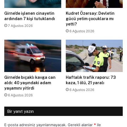
Girne’de işlenen cinayetin
Kudret Özersay: Devletin
ardından 7 kişi tutuklandı
gücü yetim çocuklara mı
yetti?
7 Ağustos 2026
6 Ağustos 2026
Girne’de bıçaklı kavga can
Haftalık trafik raporu: 73
aldı: 40 yaşındaki adam
kaza, 1 ölü, 21 yaralı
yaşamını yitirdi
6 Ağustos 2026
6 Ağustos 2026
Bir yanıt yazın
E-posta adresiniz yayınlanmayacak.
Gerekli alanlar
*
ile