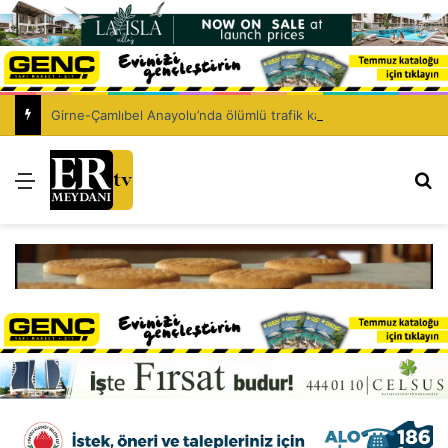
Girne-Çamlıbel Anayolu’nda ölümlü trafik kazası: Turan Obalı yaşamını yitirdi!
Menü
Ar