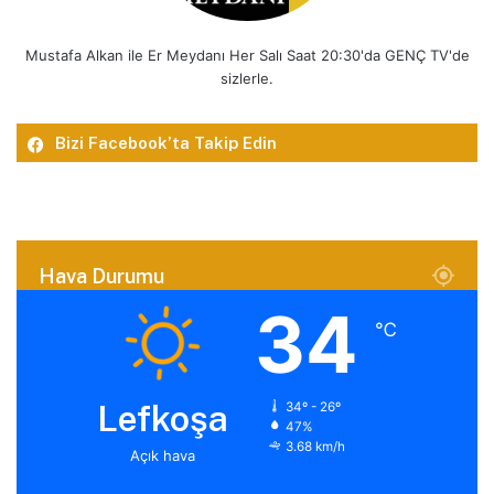
Mustafa Alkan ile Er Meydanı Her Salı Saat 20:30'da GENÇ TV'de
sizlerle.
Bizi Facebook’ta Takip Edin
Hava Durumu
34
℃
Lefkoşa
34º - 26º
47%
3.68 km/h
Açık hava