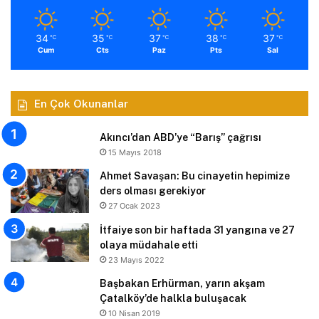
34
35
37
38
37
℃
℃
℃
℃
℃
Cum
Cts
Paz
Pts
Sal
En Çok Okunanlar
Akıncı’dan ABD’ye “Barış” çağrısı
15 Mayıs 2018
Ahmet Savaşan: Bu cinayetin hepimize
ders olması gerekiyor
27 Ocak 2023
İtfaiye son bir haftada 31 yangına ve 27
olaya müdahale etti
23 Mayıs 2022
Başbakan Erhürman, yarın akşam
Çatalköy’de halkla buluşacak
10 Nisan 2019