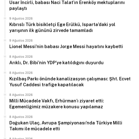
Usar İncirli, babası Naci Talat’ın Erenköy mektuplarını
paylaştı
9 Ağustos 2026
Kıbrıslı Türk bisikletçi Ege Erülkü, Isparta’daki yol
yarışının ilk gününü zirvede tamamladı
9 Ağustos 2026
Lionel Messi’nin babası Jorge Messi hayatını kaybetti
8 Ağustos 2026
Arıklı, Dr. Bibi’nin YDP’ye katıldığını duyurdu
8 Ağustos 2026
Kızılbaş Parkı önünde kanalizasyon çalışması: Şht. Ecvet
Yusuf Caddesi trafiğe kapatılacak
8 Ağustos 2026
Milli Mücadele Vakfı, Erhürman’ı ziyaret etti:
Egemenliğimiz müzakere konusu yapılamaz
8 Ağustos 2026
Doğukan Ulaç, Avrupa Şampiyonası’nda Türkiye Milli
Takımı ile mücadele etti
8 Ağustos 2026