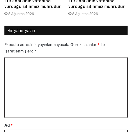
Türk halkının vatanına
Türk halkının vatanına
vurduğu silinmez mührüdür
vurduğu silinmez mührüdür
8 Ağustos 2026
8 Ağustos 2026
Bir yanıt yazın
E-posta adresiniz yayınlanmayacak.
Gerekli alanlar
*
ile
işaretlenmişlerdir
Y
o
r
u
m
*
Ad
*