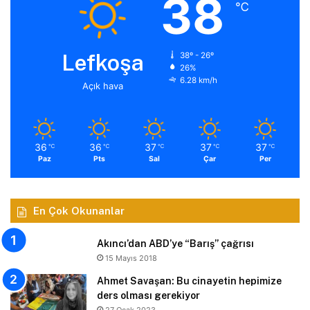
38
℃
Lefkoşa
38º - 26º
26%
6.28 km/h
Açık hava
36
36
37
37
37
℃
℃
℃
℃
℃
Paz
Pts
Sal
Çar
Per
En Çok Okunanlar
Akıncı’dan ABD’ye “Barış” çağrısı
15 Mayıs 2018
Ahmet Savaşan: Bu cinayetin hepimize
ders olması gerekiyor
27 Ocak 2023