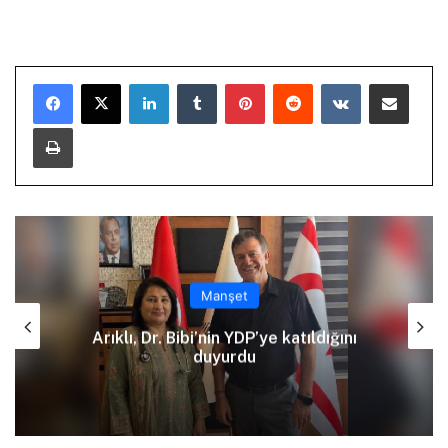
LinkedIn
Tumblr
Pinterest
Reddit
VKontakte
E-Posta ile paylaş
Yazdır
Manşet
Kızılbaş Parkı önünde kanalizasyon
çalışması: Şht. Ecvet Yusuf Caddesi
trafiğe kapatılacak