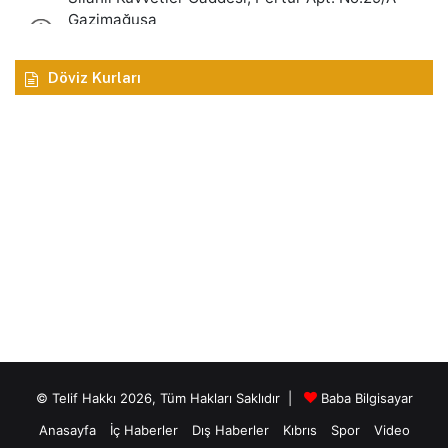
Döviz Kurları
© Telif Hakkı 2026, Tüm Hakları Saklıdır |
Baba Bilgisayar
Anasayfa
İç Haberler
Dış Haberler
Kıbrıs
Spor
Video