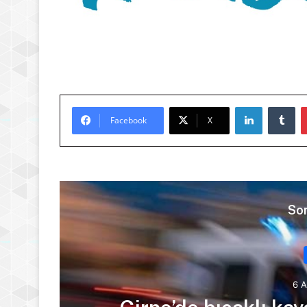
LinkedIn
Tu
Facebook
X
Son
6 