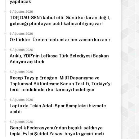
yapılacak
6 Ağustos 2026
TDP, DAÜ-SEN’i kabul etti: Günü kurtaran değil,
geleceği planlayan politikalara ihtiyaç var!
6 Ağustos 2026
Öztürkler: Üreten toplumlar her zaman kazanır
6 Ağustos 2026
Arıklı, YDP’nin Lefkoşa Türk Belediyesi Başkan
Adayını açıkladı
6 Ağustos 2026
Recep Tayyip Erdoğan: Millî Dayanışma ve
Toplumsal Bütünleşme Kanun Teklifi, Türkiye’yi
terör tehdidinden kurtarmayı hedefliyor
6 Ağustos 2026
Lapta’da Tekin Adalı Spor Kompleksi hizmete
açıldı
Manşet
6 Ağustos 2026
Gençlik Federasyonu’ndan bıçaklı saldırıya
tepki: Ev İçi Şiddet Yasası hayata geçirilmeli
6 Ağustos 2026