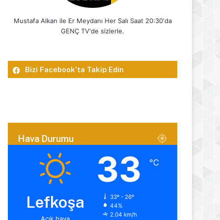
Mustafa Alkan ile Er Meydanı Her Salı Saat 20:30'da
GENÇ TV'de sizlerle.
Bizi Facebook’ta Takip Edin
Hava Durumu
33
℃
Lefkoşa
33º - 26º
44%
2.04 km/h
Açık hava