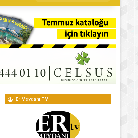
yap
...
Er Meydanı TV