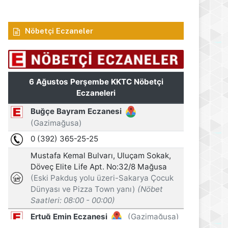
Haftalık trafik raporu: 73 kaza
Nöbetçi Eczaneler
s 2026
6 Ağustos 2026
6 Ağustos 2026
Öztürkler: Üreten toplumlar her zaman kazanır
Arıklı, YDP’nin Lefkoşa Türk Belediyesi Başkan Adayını açıkladı
Recep Tayyip Erdoğan: Millî Dayanışma ve Toplumsal Bütünleşme Kanun Teklifi, Türkiye’yi terör tehdidinden kurtarmayı hedefliyor