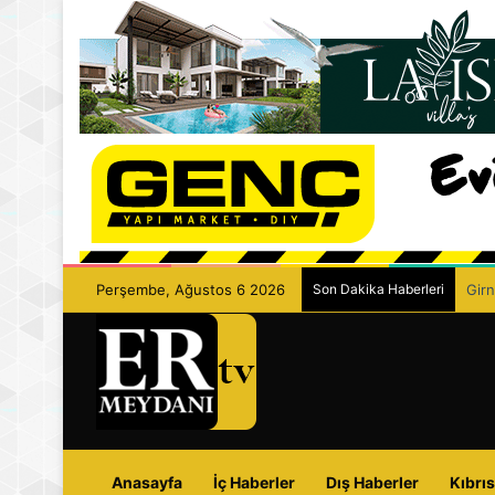
Perşembe, Ağustos 6 2026
Son Dakika Haberleri
Girn
Anasayfa
İç Haberler
Dış Haberler
Kıbrıs