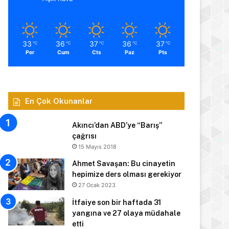
33
36
37
36
37
℃
℃
℃
℃
℃
Per
Cum
Cts
Paz
Pts
En Çok Okunanlar
Akıncı’dan ABD’ye “Barış”
çağrısı
15 Mayıs 2018
Ahmet Savaşan: Bu cinayetin
hepimize ders olması gerekiyor
27 Ocak 2023
İtfaiye son bir haftada 31
yangına ve 27 olaya müdahale
etti