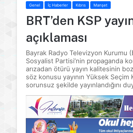
Genel
İç Haberler
Kıbrıs
Manşet
BRT’den KSP yayını
açıklaması
Bayrak Radyo Televizyon Kurumu 
Sosyalist Partisi’nin propaganda k
arızadan ötürü yayın kalitesinin bo
söz konusu yayının Yüksek Seçim Ku
sorunsuz şekilde yayınlandığını du