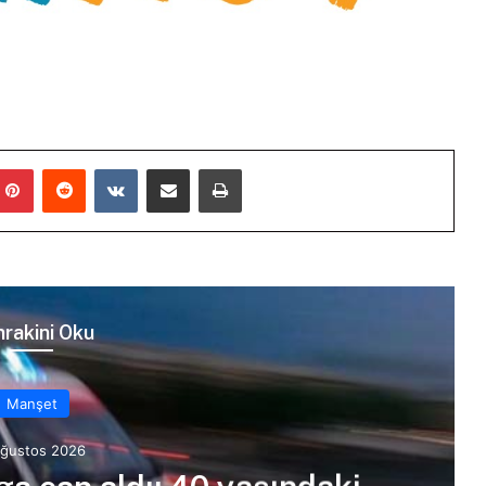
mblr
Pinterest
Reddit
VKontakte
E-Posta ile paylaş
Yazdır
rakini Oku
Manşet
Ağustos 2026