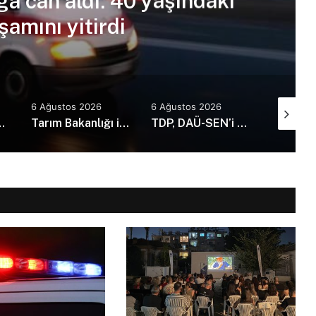
ga can aldı: 40 yaşındaki
amını yitirdi
6 Ağustos 2026
6 Ağustos 2026
6 Ağusto
73 kaza, 1 ölü, 21 yaralı
Tarım Bakanlığı ile İMO’dan Anı Ormanı için iş birliği: Yürüyüş yolları ve sosyal alanlar yapılacak
TDP, DAÜ-SEN’i kabul etti: Günü kurtaran değil, geleceği planlayan politikalara ihtiyaç var!