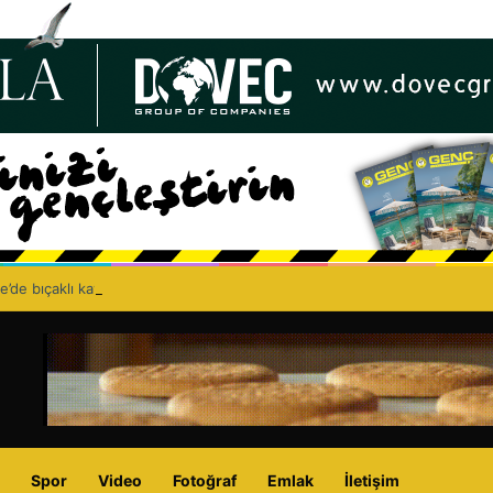
e’de bıçaklı kavga can aldı: 40 yaşındaki adam yaşamını yitirdi
Spor
Video
Fotoğraf
Emlak
İletişim