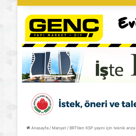
Anasayfa
/
Manşet
/
BRT’den KSP yayını için teknik arıza