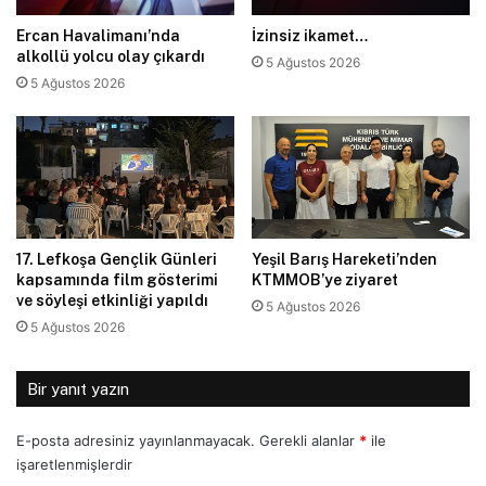
Ercan Havalimanı’nda
İzinsiz ikamet…
alkollü yolcu olay çıkardı
5 Ağustos 2026
5 Ağustos 2026
17. Lefkoşa Gençlik Günleri
Yeşil Barış Hareketi’nden
kapsamında film gösterimi
KTMMOB’ye ziyaret
ve söyleşi etkinliği yapıldı
5 Ağustos 2026
5 Ağustos 2026
Bir yanıt yazın
E-posta adresiniz yayınlanmayacak.
Gerekli alanlar
*
ile
işaretlenmişlerdir