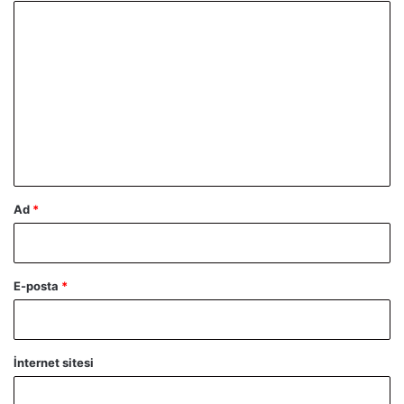
Y
o
r
u
m
*
Ad
*
E-posta
*
İnternet sitesi