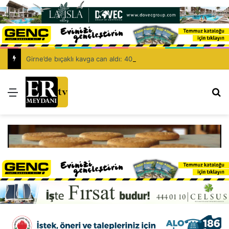
Girne’de bıçaklı kavga can aldı: 40 yaşındaki adam yaşamını yitirdi
Menü
Ar