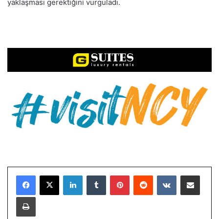
yaklaşması gerektiğini vurguladı.
LinkedIn
Tumblr
Pinterest
Reddit
VKontakte
E-Posta ile paylaş
Yazdır