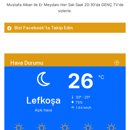
Mustafa Alkan ile Er Meydanı Her Salı Saat 20:30'da GENÇ TV'de
sizlerle.
Bizi Facebook’ta Takip Edin
Hava Durumu
26
℃
Lefkoşa
33º - 25º
75%
1.44 km/h
Açık hava