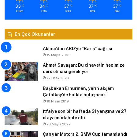
33
34
37
37
37
℃
℃
℃
℃
℃
Cum
Cts
Paz
Pts
Sal
En Çok Okunanlar
Akıncı’dan ABD’ye “Barış” çağrısı
15 Mayıs 2018
Ahmet Savaşan: Bu cinayetin hepimize
ders olması gerekiyor
27 Ocak 2023
Başbakan Erhürman, yarın akşam
Çatalköy’de halkla buluşacak
10 Nisan 2019
İtfaiye son bir haftada 31 yangına ve 27
olaya müdahale etti
23 Mayıs 2022
Çangar Motors 2. BMW Cup tamamlandı