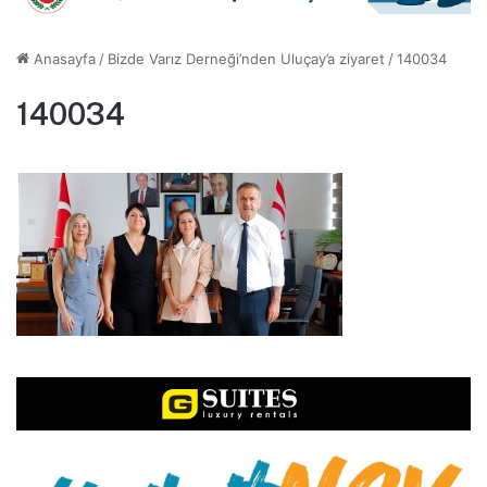
Anasayfa
/
Bizde Varız Derneği’nden Uluçay’a ziyaret
/
140034
140034