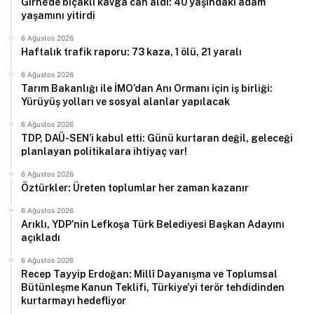
Girne’de bıçaklı kavga can aldı: 40 yaşındaki adam
yaşamını yitirdi
6 Ağustos 2026
Haftalık trafik raporu: 73 kaza, 1 ölü, 21 yaralı
6 Ağustos 2026
Tarım Bakanlığı ile İMO’dan Anı Ormanı için iş birliği:
Yürüyüş yolları ve sosyal alanlar yapılacak
6 Ağustos 2026
TDP, DAÜ-SEN’i kabul etti: Günü kurtaran değil, geleceği
planlayan politikalara ihtiyaç var!
6 Ağustos 2026
Öztürkler: Üreten toplumlar her zaman kazanır
6 Ağustos 2026
Arıklı, YDP’nin Lefkoşa Türk Belediyesi Başkan Adayını
açıkladı
6 Ağustos 2026
Recep Tayyip Erdoğan: Millî Dayanışma ve Toplumsal
Bütünleşme Kanun Teklifi, Türkiye’yi terör tehdidinden
kurtarmayı hedefliyor