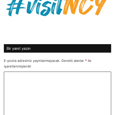
Bir yanıt yazın
E-posta adresiniz yayınlanmayacak.
Gerekli alanlar
*
ile
işaretlenmişlerdir
Y
o
r
u
m
*