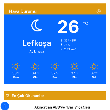
Hava Durumu
26
℃
Lefkoşa
33º - 25º
75%
2.33 km/h
Açık hava
33
34
37
37
37
℃
℃
℃
℃
℃
Cum
Cts
Paz
Pts
Sal
En Çok Okunanlar
Akıncı’dan ABD’ye “Barış” çağrısı