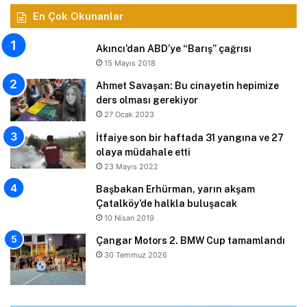
En Çok Okunanlar
Akıncı’dan ABD’ye “Barış” çağrısı
15 Mayıs 2018
Ahmet Savaşan: Bu cinayetin hepimize
ders olması gerekiyor
27 Ocak 2023
İtfaiye son bir haftada 31 yangına ve 27
olaya müdahale etti
23 Mayıs 2022
Başbakan Erhürman, yarın akşam
Çatalköy’de halkla buluşacak
10 Nisan 2019
Çangar Motors 2. BMW Cup tamamlandı
30 Temmuz 2026