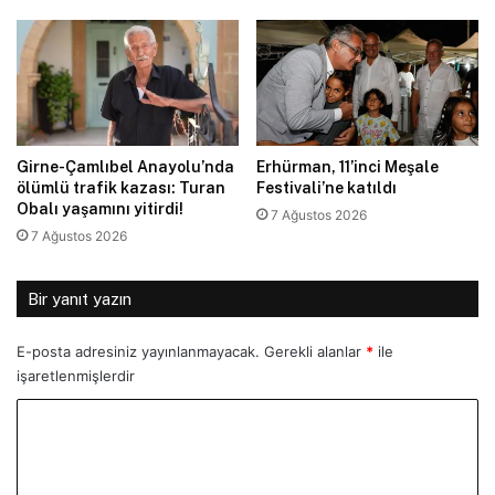
Girne-Çamlıbel Anayolu’nda
Erhürman, 11’inci Meşale
ölümlü trafik kazası: Turan
Festivali’ne katıldı
Obalı yaşamını yitirdi!
7 Ağustos 2026
7 Ağustos 2026
Bir yanıt yazın
E-posta adresiniz yayınlanmayacak.
Gerekli alanlar
*
ile
işaretlenmişlerdir
Y
o
r