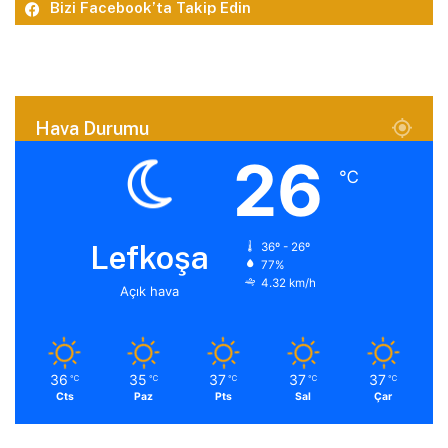
Bizi Facebook’ta Takip Edin
Hava Durumu
26
℃
Lefkoşa
36º - 26º
77%
4.32 km/h
Açık hava
36
35
37
37
37
℃
℃
℃
℃
℃
Cts
Paz
Pts
Sal
Çar