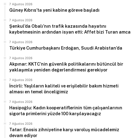
7 Ağustos 2026
Güney Kıbrıs’ta yeni kabine göreve başladı
7 Ağustos 2026
Şenkul’da Obalı’nın trafik kazasında hayatını
kaybetmesinin ardından isyan etti: Affet bizi Turan amca
7 Ağustos 2026
Türkiye Cumhurbaşkanı Erdoğan, Suudi Arabistan’da
7 Ağustos 2026
Akpınar: KKTC’nin güvenlik politikalarını bütüncül bir
yaklaşımla yeniden değerlendirmesi gerekiyor
7 Ağustos 2026
İncirli: Yaşlıların kaliteli ve erişilebilir bakım hizmeti
alması en temel önceliğimiz
7 Ağustos 2026
Hasipoğlu: Kadın kooperatiflerinin tüm çalışanlarının
sigorta primlerini yüzde 100 karşılayacağız
7 Ağustos 2026
Tatar: Enosis zihniyetine karşı varoluş mücadelemiz
devam ediyor