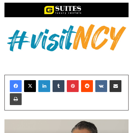
LinkedIn
Tumblr
Pinterest
Reddit
VKontakte
E-Posta ile paylaş
Yazdır