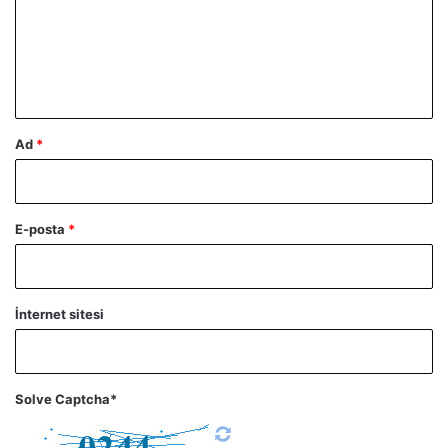
u
m
*
Ad
*
E-posta
*
İnternet sitesi
Solve Captcha*