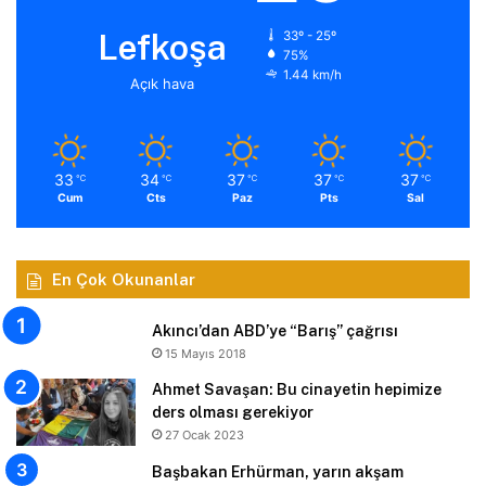
Lefkoşa
33º - 25º
75%
1.44 km/h
Açık hava
33
34
37
37
37
℃
℃
℃
℃
℃
Cum
Cts
Paz
Pts
Sal
En Çok Okunanlar
Akıncı’dan ABD’ye “Barış” çağrısı
15 Mayıs 2018
Ahmet Savaşan: Bu cinayetin hepimize
ders olması gerekiyor
27 Ocak 2023
Başbakan Erhürman, yarın akşam