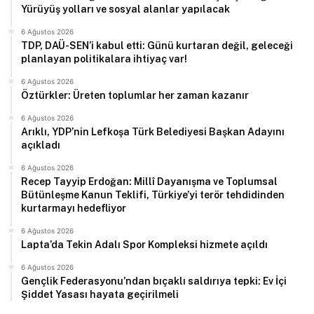
Yürüyüş yolları ve sosyal alanlar yapılacak
6 Ağustos 2026
TDP, DAÜ-SEN’i kabul etti: Günü kurtaran değil, geleceği
planlayan politikalara ihtiyaç var!
6 Ağustos 2026
Öztürkler: Üreten toplumlar her zaman kazanır
6 Ağustos 2026
Arıklı, YDP’nin Lefkoşa Türk Belediyesi Başkan Adayını
açıkladı
6 Ağustos 2026
Recep Tayyip Erdoğan: Millî Dayanışma ve Toplumsal
Bütünleşme Kanun Teklifi, Türkiye’yi terör tehdidinden
kurtarmayı hedefliyor
6 Ağustos 2026
Lapta’da Tekin Adalı Spor Kompleksi hizmete açıldı
6 Ağustos 2026
Gençlik Federasyonu’ndan bıçaklı saldırıya tepki: Ev İçi
Şiddet Yasası hayata geçirilmeli