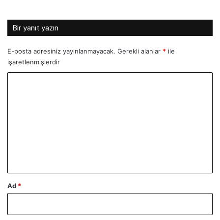
Bir yanıt yazın
E-posta adresiniz yayınlanmayacak.
Gerekli alanlar
*
ile
işaretlenmişlerdir
Y
o
r
u
m
*
Ad
*