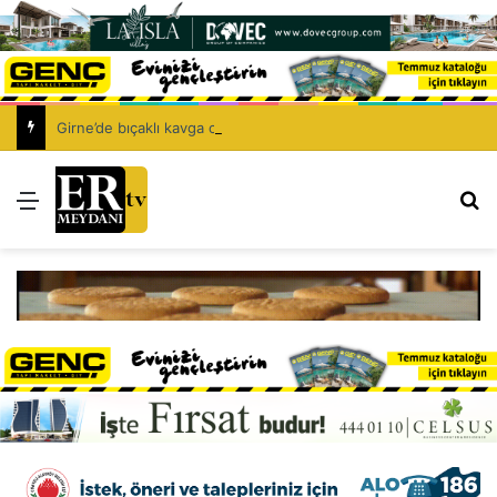
Girne’de bıçaklı kavga can aldı: 40 yaşındaki adam yaşamını yitirdi
Menü
Ar