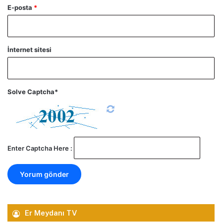
E-posta
*
İnternet sitesi
Solve Captcha*
Enter Captcha Here :
Er Meydanı TV