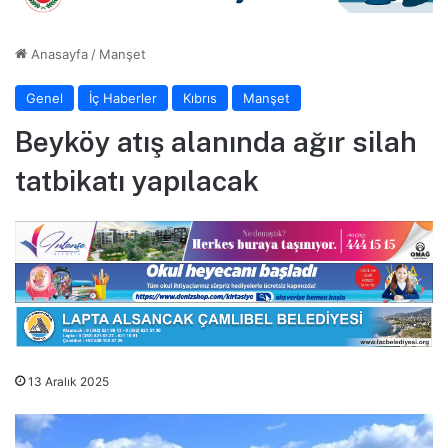
Anasayfa
/
Manşet
Genel
İç Haberler
Kıbrıs
Manşet
Beyköy atış alanında ağır silah
tatbikatı yapılacak
13 Aralık 2025