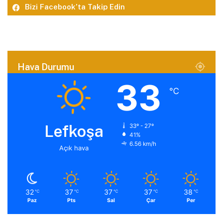
Bizi Facebook’ta Takip Edin
Hava Durumu
33
℃
Lefkoşa
33º - 27º
41%
6.56 km/h
Açık hava
32
37
37
37
38
℃
℃
℃
℃
℃
Paz
Pts
Sal
Çar
Per