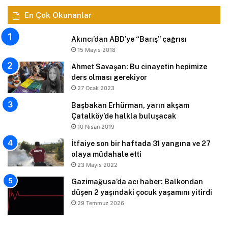
En Çok Okunanlar
Akıncı’dan ABD’ye “Barış” çağrısı
15 Mayıs 2018
Ahmet Savaşan: Bu cinayetin hepimize
ders olması gerekiyor
27 Ocak 2023
Başbakan Erhürman, yarın akşam
Çatalköy’de halkla buluşacak
10 Nisan 2019
İtfaiye son bir haftada 31 yangına ve 27
olaya müdahale etti
23 Mayıs 2022
Gazimağusa’da acı haber: Balkondan
düşen 2 yaşındaki çocuk yaşamını yitirdi
29 Temmuz 2026