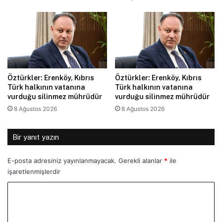
Öztürkler: Erenköy, Kıbrıs
Öztürkler: Erenköy, Kıbrıs
Türk halkının vatanına
Türk halkının vatanına
vurduğu silinmez mührüdür
vurduğu silinmez mührüdür
8 Ağustos 2026
8 Ağustos 2026
Bir yanıt yazın
E-posta adresiniz yayınlanmayacak.
Gerekli alanlar
*
ile
işaretlenmişlerdir
Y
o
r