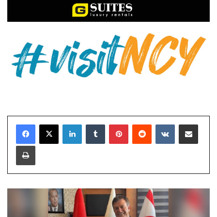
LinkedIn
Tumblr
Pinterest
Reddit
VKontakte
E-Posta ile paylaş
Yazdır