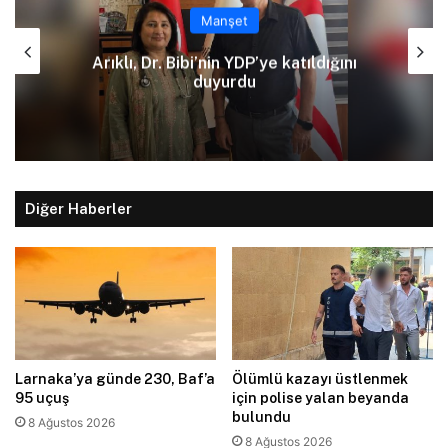
Manşet
Kızılbaş Parkı önünde kanalizasyon
çalışması: Şht. Ecvet Yusuf Caddesi
trafiğe kapatılacak
Diğer Haberler
Larnaka’ya günde 230, Baf’a
Ölümlü kazayı üstlenmek
95 uçuş
için polise yalan beyanda
bulundu
8 Ağustos 2026
8 Ağustos 2026