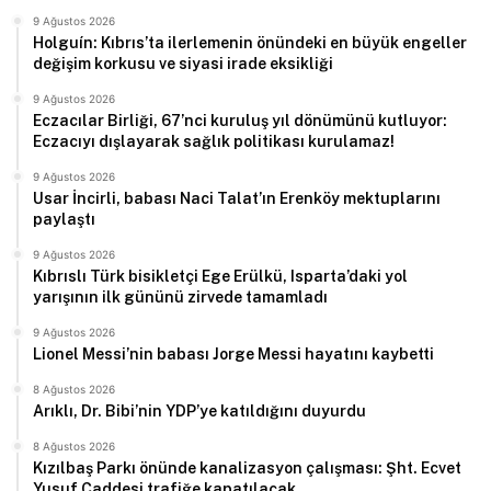
9 Ağustos 2026
Holguín: Kıbrıs’ta ilerlemenin önündeki en büyük engeller
değişim korkusu ve siyasi irade eksikliği
9 Ağustos 2026
Eczacılar Birliği, 67’nci kuruluş yıl dönümünü kutluyor:
Eczacıyı dışlayarak sağlık politikası kurulamaz!
9 Ağustos 2026
Usar İncirli, babası Naci Talat’ın Erenköy mektuplarını
paylaştı
9 Ağustos 2026
Kıbrıslı Türk bisikletçi Ege Erülkü, Isparta’daki yol
yarışının ilk gününü zirvede tamamladı
9 Ağustos 2026
Lionel Messi’nin babası Jorge Messi hayatını kaybetti
8 Ağustos 2026
Arıklı, Dr. Bibi’nin YDP’ye katıldığını duyurdu
8 Ağustos 2026
Kızılbaş Parkı önünde kanalizasyon çalışması: Şht. Ecvet
Yusuf Caddesi trafiğe kapatılacak