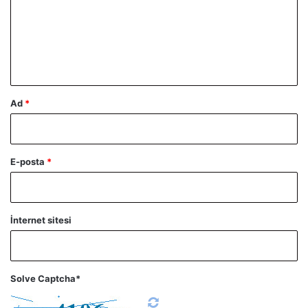
u
m
*
Ad
*
E-posta
*
İnternet sitesi
Solve Captcha*