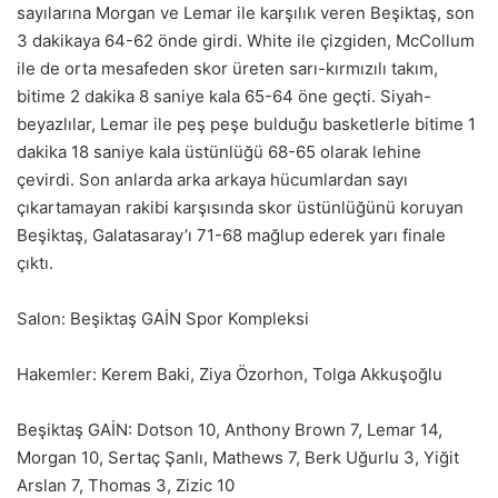
sayılarına Morgan ve Lemar ile karşılık veren Beşiktaş, son
3 dakikaya 64-62 önde girdi. White ile çizgiden, McCollum
ile de orta mesafeden skor üreten sarı-kırmızılı takım,
bitime 2 dakika 8 saniye kala 65-64 öne geçti. Siyah-
beyazlılar, Lemar ile peş peşe bulduğu basketlerle bitime 1
dakika 18 saniye kala üstünlüğü 68-65 olarak lehine
çevirdi. Son anlarda arka arkaya hücumlardan sayı
çıkartamayan rakibi karşısında skor üstünlüğünü koruyan
Beşiktaş, Galatasaray’ı 71-68 mağlup ederek yarı finale
çıktı.
Salon: Beşiktaş GAİN Spor Kompleksi
Hakemler: Kerem Baki, Ziya Özorhon, Tolga Akkuşoğlu
Beşiktaş GAİN: Dotson 10, Anthony Brown 7, Lemar 14,
Morgan 10, Sertaç Şanlı, Mathews 7, Berk Uğurlu 3, Yiğit
Arslan 7, Thomas 3, Zizic 10