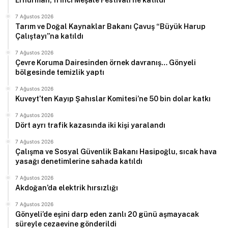
Erhürman, 11’inci Meşale Festivali’ne katıldı
7 Ağustos 2026
Tarım ve Doğal Kaynaklar Bakanı Çavuş “Büyük Harup
Çalıştayı”na katıldı
7 Ağustos 2026
Çevre Koruma Dairesinden örnek davranış… Gönyeli
bölgesinde temizlik yaptı
7 Ağustos 2026
Kuveyt’ten Kayıp Şahıslar Komitesi’ne 50 bin dolar katkı
7 Ağustos 2026
Dört ayrı trafik kazasında iki kişi yaralandı
7 Ağustos 2026
Çalışma ve Sosyal Güvenlik Bakanı Hasipoğlu, sıcak hava
yasağı denetimlerine sahada katıldı
7 Ağustos 2026
Akdoğan’da elektrik hırsızlığı
7 Ağustos 2026
Gönyeli’de eşini darp eden zanlı 20 günü aşmayacak
süreyle cezaevine gönderildi