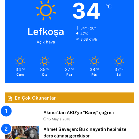
34
℃
Lefkoşa
34º - 26º
47%
3.68 km/h
Açık hava
34
35
37
38
37
℃
℃
℃
℃
℃
Cum
Cts
Paz
Pts
Sal
En Çok Okunanlar
Akıncı’dan ABD’ye “Barış” çağrısı
15 Mayıs 2018
Ahmet Savaşan: Bu cinayetin hepimize
ders olması gerekiyor