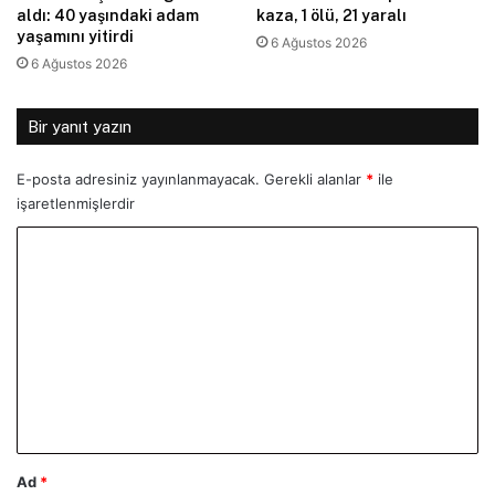
aldı: 40 yaşındaki adam
kaza, 1 ölü, 21 yaralı
yaşamını yitirdi
6 Ağustos 2026
6 Ağustos 2026
Bir yanıt yazın
E-posta adresiniz yayınlanmayacak.
Gerekli alanlar
*
ile
işaretlenmişlerdir
Y
o
r
u
m
*
Ad
*