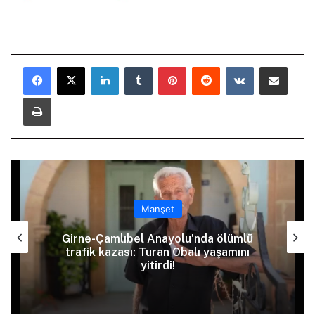
LinkedIn
Tumblr
Pinterest
Reddit
VKontakte
E-Posta ile paylaş
Yazdır
Manşet
Girne-Çamlıbel Anayolu’nda ölümlü
trafik kazası: Turan Obalı yaşamını
yitirdi!