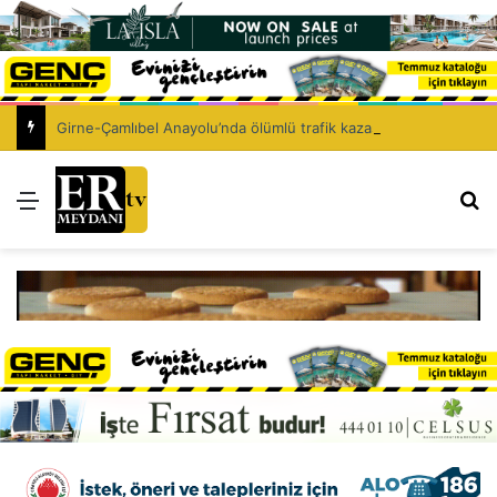
Girne-Çamlıbel Anayolu’nda ölümlü trafik kazası: Turan Obalı yaşamını yitirdi!
Menü
Ar