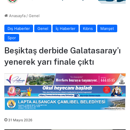
Anasayfa
/
Genel
Dış Haberler
Genel
İç Haberler
Kıbrıs
Manşet
Spor
Beşiktaş derbide Galatasaray’ı
yenerek yarı finale çıktı
31 Mayıs 2026