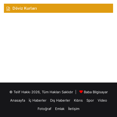
Döviz Kurları
© Telif Hakkı 2026, Tüm Hakları Saklıdır |
Baba Bilgisayar
Anasayfa
İç Haberler
Dış Haberler
Kıbrıs
Spor
Video
Fotoğraf
Emlak
İletişim