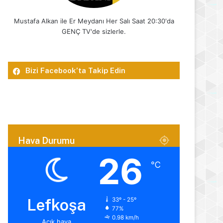
Mustafa Alkan ile Er Meydanı Her Salı Saat 20:30'da
GENÇ TV'de sizlerle.
Bizi Facebook’ta Takip Edin
Hava Durumu
26
℃
Lefkoşa
33º - 25º
77%
0.98 km/h
Açık hava