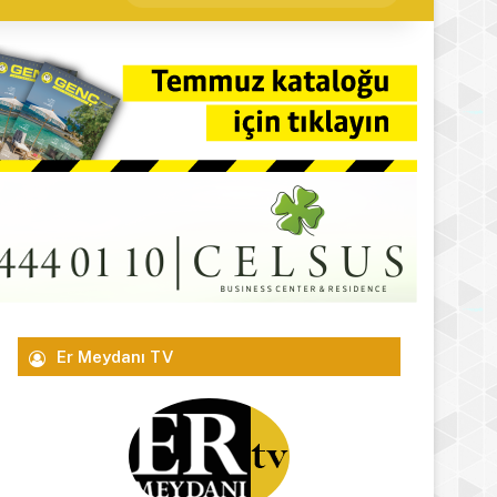
yap
...
Er Meydanı TV