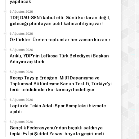
yapılacak
6 Ağustos 2026
TDP, DAÜ-SEN’i kabul etti: Günü kurtaran değil,
geleceği planlayan politikalara ihtiyaç var!
6 Ağustos 2026
Öztürkler: Üreten toplumlar her zaman kazanır
6 Ağustos 2026
Arıklı, YDP’nin Lefkoşa Türk Belediyesi Başkan
Adayını açıkladı
6 Ağustos 2026
Recep Tayyip Erdoğan: Millî Dayanışma ve
Toplumsal Bütünleşme Kanun Teklifi, Türkiye’yi
terör tehdidinden kurtarmayı hedefliyor
6 Ağustos 2026
Lapta’da Tekin Adalı Spor Kompleksi hizmete
açıldı
6 Ağustos 2026
Gençlik Federasyonu’ndan bıçaklı saldırıya
tepki: Ev İçi Şiddet Yasası hayata geçirilmeli