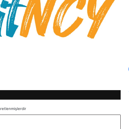
aretlenmişlerdir