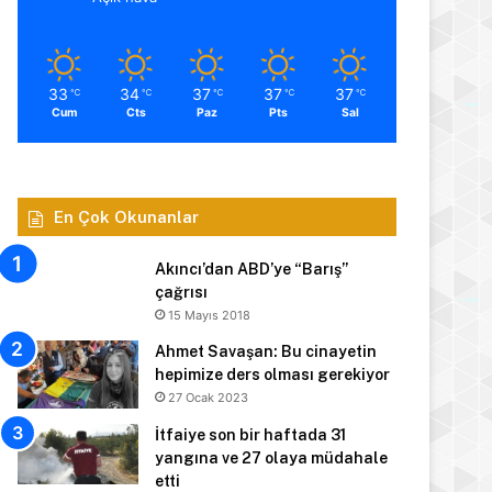
33
34
37
37
37
℃
℃
℃
℃
℃
Cum
Cts
Paz
Pts
Sal
En Çok Okunanlar
Akıncı’dan ABD’ye “Barış”
çağrısı
15 Mayıs 2018
Ahmet Savaşan: Bu cinayetin
hepimize ders olması gerekiyor
27 Ocak 2023
İtfaiye son bir haftada 31
yangına ve 27 olaya müdahale
etti