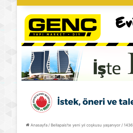
Anasayfa
/
Bellapais’te yeni yıl coşkusu yaşanıyor
/
1436