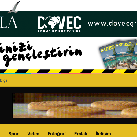
bıçaklı kavga can aldı: 40 yaşındaki adam yaşamını yitirdi
Spor
Video
Fotoğraf
Emlak
İletişim