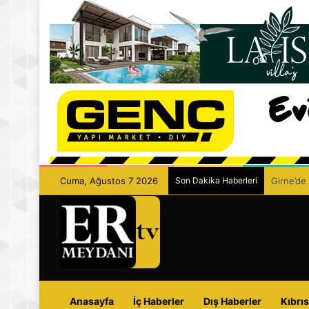
Cuma, Ağustos 7 2026
Son Dakika Haberleri
Girne’de 
Anasayfa
İç Haberler
Dış Haberler
Kıbrıs