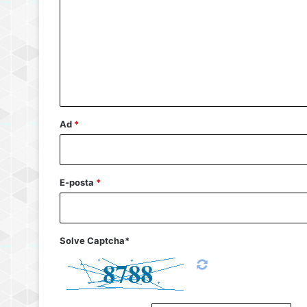
r
u
m
*
Ad
*
E-posta
*
Solve Captcha*