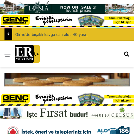
Girne’de bıçaklı kavga can aldı: 40 yaşındaki adam yaşamını yitirdi
Menü
Ar