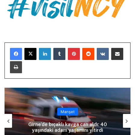
LinkedIn
Tumblr
Pinterest
Reddit
VKontakte
E-Posta ile paylaş
Yazdır
Manşet
Girne’de bıçaklı kavga can aldı: 40
yaşındaki adam yaşamını yitirdi