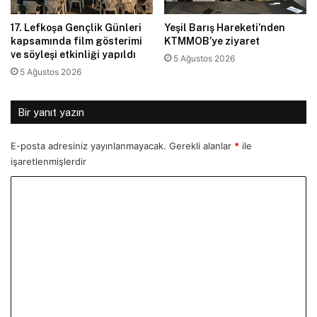
17. Lefkoşa Gençlik Günleri
Yeşil Barış Hareketi’nden
kapsamında film gösterimi
KTMMOB’ye ziyaret
ve söyleşi etkinliği yapıldı
5 Ağustos 2026
5 Ağustos 2026
Bir yanıt yazın
E-posta adresiniz yayınlanmayacak.
Gerekli alanlar
*
ile
işaretlenmişlerdir
Y
o
r
u
m
*