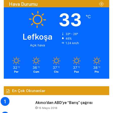
Hava Durumu
33
℃
Lefkoşa
33º - 26º
46%
1.24 km/h
Açık hava
32
36
37
37
38
℃
℃
℃
℃
℃
Per
Cum
Cts
Paz
Pts
En Çok Okunanlar
Akıncı’dan ABD’ye “Barış” çağrısı
15 Mayıs 2018