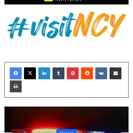
LinkedIn
Tumblr
Pinterest
Reddit
VKontakte
E-Posta ile paylaş
Yazdır
Manşet