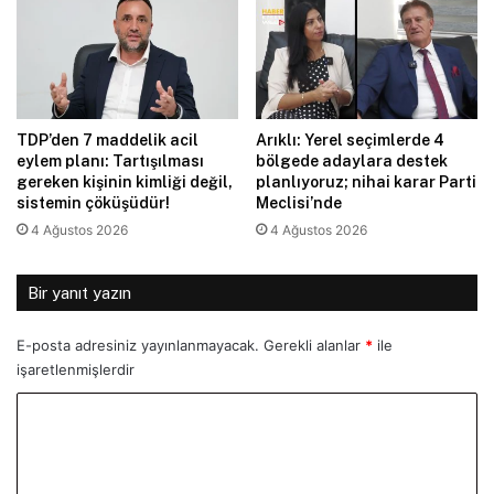
TDP’den 7 maddelik acil
Arıklı: Yerel seçimlerde 4
eylem planı: Tartışılması
bölgede adaylara destek
gereken kişinin kimliği değil,
planlıyoruz; nihai karar Parti
sistemin çöküşüdür!
Meclisi’nde
4 Ağustos 2026
4 Ağustos 2026
Bir yanıt yazın
E-posta adresiniz yayınlanmayacak.
Gerekli alanlar
*
ile
işaretlenmişlerdir
Y
o
r