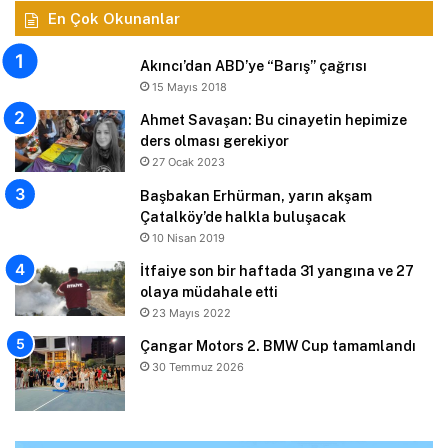
En Çok Okunanlar
Akıncı’dan ABD’ye “Barış” çağrısı
15 Mayıs 2018
Ahmet Savaşan: Bu cinayetin hepimize
ders olması gerekiyor
27 Ocak 2023
Başbakan Erhürman, yarın akşam
Çatalköy’de halkla buluşacak
10 Nisan 2019
İtfaiye son bir haftada 31 yangına ve 27
olaya müdahale etti
23 Mayıs 2022
Çangar Motors 2. BMW Cup tamamlandı
30 Temmuz 2026