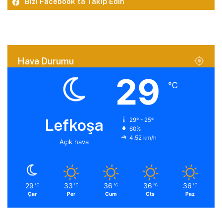
Bizi Facebook’ta Takip Edin
Hava Durumu
29
℃
Lefkoşa
29º - 25º
60%
4.52 km/h
Açık hava
29
33
36
36
36
℃
℃
℃
℃
℃
Çar
Per
Cum
Cts
Paz