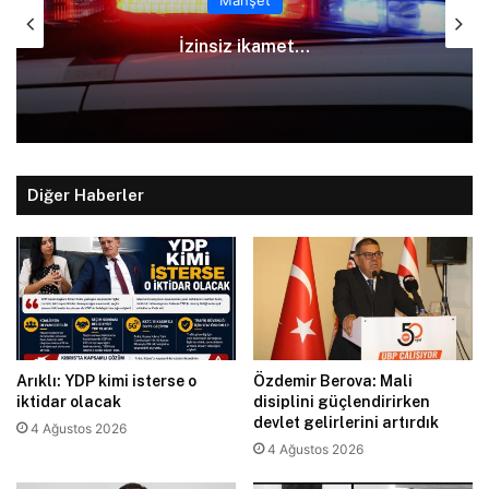
İzinsiz ikamet…
Diğer Haberler
Arıklı: YDP kimi isterse o
Özdemir Berova: Mali
iktidar olacak
disiplini güçlendirirken
devlet gelirlerini artırdık
4 Ağustos 2026
4 Ağustos 2026