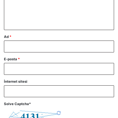
u
m
*
Ad
*
E-posta
*
İnternet sitesi
Solve Captcha*