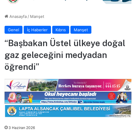
Anasayfa
/
Manşet
Genel
İç Haberler
Kıbrıs
Manşet
“Başbakan Üstel ülkeye doğal
gaz geleceğini medyadan
öğrendi”
3 Haziran 2026