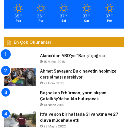
35
36
37
37
37
℃
℃
℃
℃
℃
Paz
Pts
Sal
Çar
Per
En Çok Okunanlar
Akıncı’dan ABD’ye “Barış” çağrısı
15 Mayıs 2018
Ahmet Savaşan: Bu cinayetin hepimize
ders olması gerekiyor
27 Ocak 2023
Başbakan Erhürman, yarın akşam
Çatalköy’de halkla buluşacak
10 Nisan 2019
İtfaiye son bir haftada 31 yangına ve 27
olaya müdahale etti
23 Mayıs 2022