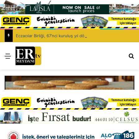
Eczacılar Birliği, 67’nci kuruluş yıl dönümünü kutluyor: Eczacıyı dışlayarak sağlık politikası kurulamaz!
Menü
Ar