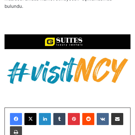
bulundu.
LinkedIn
Tumblr
Pinterest
Reddit
VKontakte
E-Posta ile paylaş
Yazdır