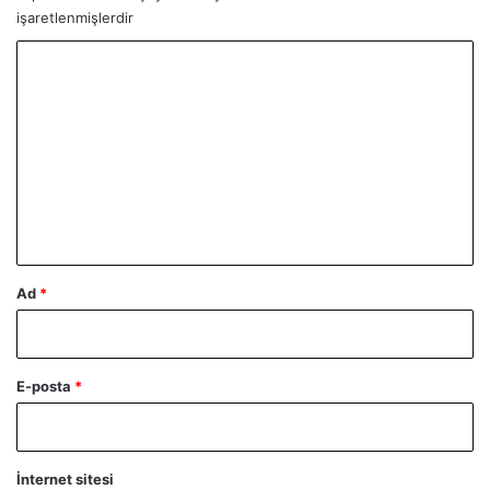
işaretlenmişlerdir
Y
o
r
u
m
*
Ad
*
E-posta
*
İnternet sitesi