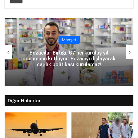
Manşet
Eczacılar Birliği, 67’nci kuruluş yıl
dönümünü kutluyor: Eczacıyı dışlayarak
sağlık politikası kurulamaz!
Diğer Haberler