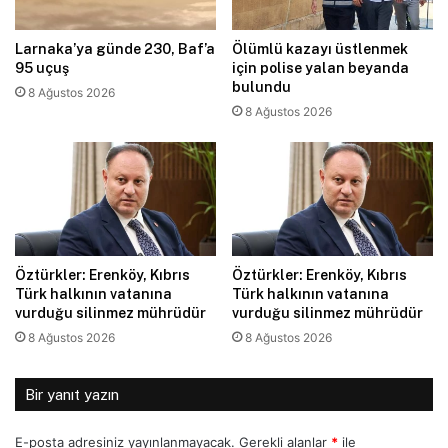
Larnaka’ya günde 230, Baf’a
Ölümlü kazayı üstlenmek
95 uçuş
için polise yalan beyanda
bulundu
8 Ağustos 2026
8 Ağustos 2026
Öztürkler: Erenköy, Kıbrıs
Öztürkler: Erenköy, Kıbrıs
Türk halkının vatanına
Türk halkının vatanına
vurduğu silinmez mührüdür
vurduğu silinmez mührüdür
8 Ağustos 2026
8 Ağustos 2026
Bir yanıt yazın
E-posta adresiniz yayınlanmayacak.
Gerekli alanlar
*
ile