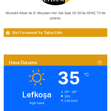
Mustafa Alkan ile Er Meydanı Her Salı Saat 20:30'da GENÇ TV'de
sizlerle.
Bizi Facebook’ta Takip Edin
Hava Durumu
35
℃
Lefkoşa
35º - 26º
26%
5.65 km/h
Açık hava