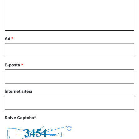
m
*
Ad
*
E-posta
*
İnternet sitesi
Solve Captcha*