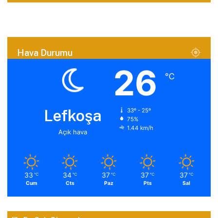
Hava Durumu
26
℃
Lefkoşa
33º - 25º
75%
1.44 km/h
Açık hava
33
34
37
37
37
℃
℃
℃
℃
℃
Cum
Cts
Paz
Pts
Sal