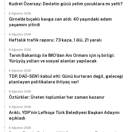
Kudret Özersay: Devletin gücü yetim çocuklara mı yetti?
6 Ağustos 2026
Girne’de bıçaklı kavga can aldı: 40 yaşındaki adam
yaşamını yitirdi
6 Ağustos 2026
Haftalık trafik raporu: 73 kaza, 1 ölü, 21 yaralı
6 Ağustos 2026
Tarım Bakanlığı ile İMO’dan Anı Ormanı için iş birliği:
Yürüyüş yolları ve sosyal alanlar yapılacak
6 Ağustos 2026
TDP, DAÜ-SEN’i kabul etti: Günü kurtaran değil, geleceği
planlayan politikalara ihtiyaç var!
6 Ağustos 2026
Öztürkler: Üreten toplumlar her zaman kazanır
6 Ağustos 2026
Arıklı, YDP’nin Lefkoşa Türk Belediyesi Başkan Adayını
açıkladı
6 Ağustos 2026