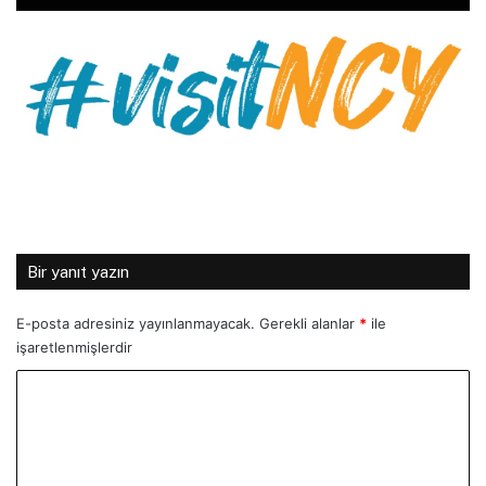
Bir yanıt yazın
E-posta adresiniz yayınlanmayacak.
Gerekli alanlar
*
ile
işaretlenmişlerdir
Y
o
r
u