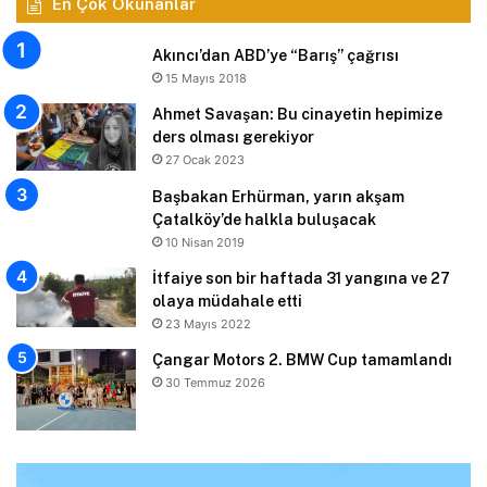
En Çok Okunanlar
Akıncı’dan ABD’ye “Barış” çağrısı
15 Mayıs 2018
Ahmet Savaşan: Bu cinayetin hepimize
ders olması gerekiyor
27 Ocak 2023
Başbakan Erhürman, yarın akşam
Çatalköy’de halkla buluşacak
10 Nisan 2019
İtfaiye son bir haftada 31 yangına ve 27
olaya müdahale etti
23 Mayıs 2022
Çangar Motors 2. BMW Cup tamamlandı
30 Temmuz 2026