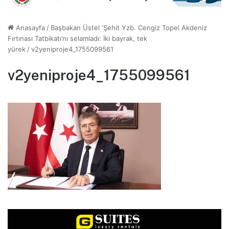
Anasayfa
/
Başbakan Üstel ‘Şehit Yzb. Cengiz Topel Akdeniz
Fırtınası Tatbikatı’nı selamladı: İki bayrak, tek
yürek
/
v2yeniproje4_1755099561
v2yeniproje4_1755099561