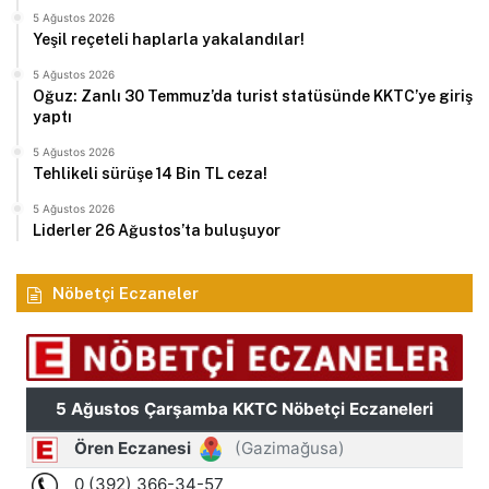
5 Ağustos 2026
Yeşil reçeteli haplarla yakalandılar!
5 Ağustos 2026
Oğuz: Zanlı 30 Temmuz’da turist statüsünde KKTC’ye giriş
yaptı
5 Ağustos 2026
Tehlikeli sürüşe 14 Bin TL ceza!
5 Ağustos 2026
Liderler 26 Ağustos’ta buluşuyor
Nöbetçi Eczaneler