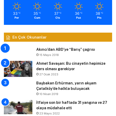
33
35
37
36
38
℃
℃
℃
℃
℃
Per
Cum
Cts
Paz
Pts
En Çok Okunanlar
Akıncı’dan ABD’ye “Barış” çağrısı
15 Mayıs 2018
Ahmet Savaşan: Bu cinayetin hepimize
ders olması gerekiyor
27 Ocak 2023
Başbakan Erhürman, yarın akşam
Çatalköy’de halkla buluşacak
10 Nisan 2019
İtfaiye son bir haftada 31 yangına ve 27
olaya müdahale etti
23 Mayıs 2022