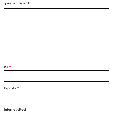
işaretlenmişlerdir
Y
o
r
u
m
*
Ad
*
E-posta
*
İnternet sitesi