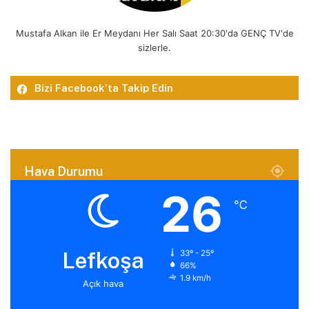
Mustafa Alkan ile Er Meydanı Her Salı Saat 20:30'da GENÇ TV'de
sizlerle.
Bizi Facebook’ta Takip Edin
Hava Durumu
26
℃
Lefkoşa
33º - 25º
66%
1.9 km/h
Açık hava