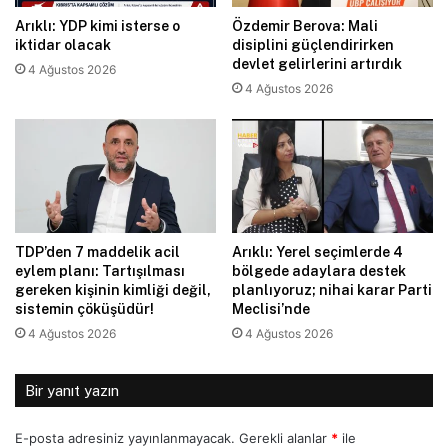
Arıklı: YDP kimi isterse o
Özdemir Berova: Mali
iktidar olacak
disiplini güçlendirirken
devlet gelirlerini artırdık
4 Ağustos 2026
4 Ağustos 2026
TDP’den 7 maddelik acil
Arıklı: Yerel seçimlerde 4
eylem planı: Tartışılması
bölgede adaylara destek
gereken kişinin kimliği değil,
planlıyoruz; nihai karar Parti
sistemin çöküşüdür!
Meclisi’nde
4 Ağustos 2026
4 Ağustos 2026
Bir yanıt yazın
E-posta adresiniz yayınlanmayacak.
Gerekli alanlar
*
ile