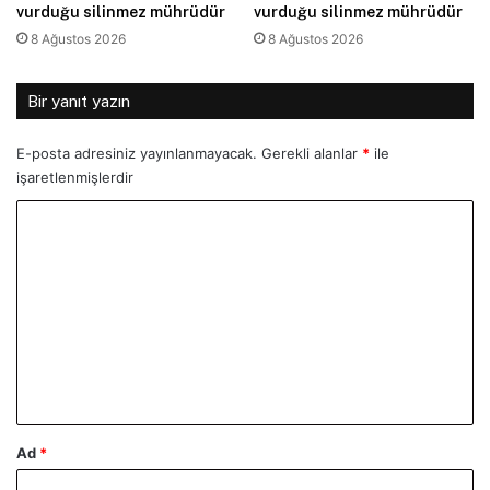
vurduğu silinmez mührüdür
vurduğu silinmez mührüdür
8 Ağustos 2026
8 Ağustos 2026
Bir yanıt yazın
E-posta adresiniz yayınlanmayacak.
Gerekli alanlar
*
ile
işaretlenmişlerdir
Y
o
r
u
m
*
Ad
*