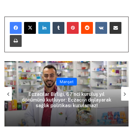
LinkedIn
Tumblr
Pinterest
Reddit
VKontakte
E-Posta ile paylaş
Yazdır
Manşet
Eczacılar Birliği, 67’nci kuruluş yıl
dönümünü kutluyor: Eczacıyı dışlayarak
sağlık politikası kurulamaz!