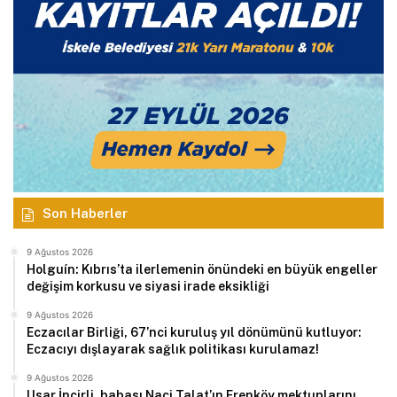
Son Haberler
9 Ağustos 2026
Holguín: Kıbrıs’ta ilerlemenin önündeki en büyük engeller
değişim korkusu ve siyasi irade eksikliği
9 Ağustos 2026
Eczacılar Birliği, 67’nci kuruluş yıl dönümünü kutluyor:
Eczacıyı dışlayarak sağlık politikası kurulamaz!
9 Ağustos 2026
Usar İncirli, babası Naci Talat’ın Erenköy mektuplarını