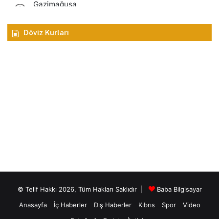
Döviz Kurları
© Telif Hakkı 2026, Tüm Hakları Saklıdır |
Baba Bilgisayar
Anasayfa
İç Haberler
Dış Haberler
Kıbrıs
Spor
Video