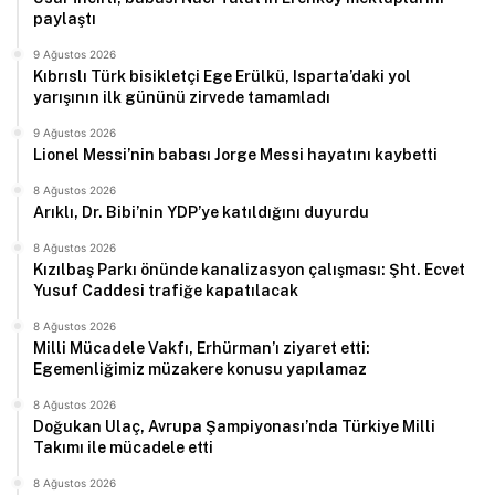
paylaştı
9 Ağustos 2026
Kıbrıslı Türk bisikletçi Ege Erülkü, Isparta’daki yol
yarışının ilk gününü zirvede tamamladı
9 Ağustos 2026
Lionel Messi’nin babası Jorge Messi hayatını kaybetti
8 Ağustos 2026
Arıklı, Dr. Bibi’nin YDP’ye katıldığını duyurdu
8 Ağustos 2026
Kızılbaş Parkı önünde kanalizasyon çalışması: Şht. Ecvet
Yusuf Caddesi trafiğe kapatılacak
8 Ağustos 2026
Milli Mücadele Vakfı, Erhürman’ı ziyaret etti:
Egemenliğimiz müzakere konusu yapılamaz
8 Ağustos 2026
Doğukan Ulaç, Avrupa Şampiyonası’nda Türkiye Milli
Takımı ile mücadele etti
8 Ağustos 2026