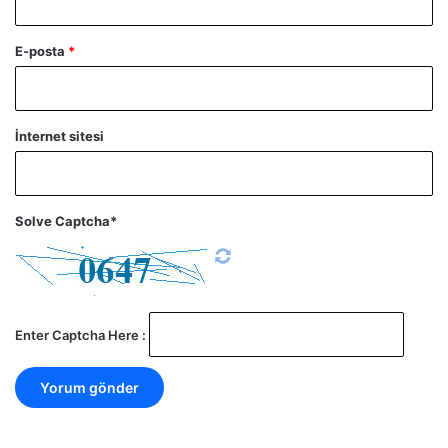
E-posta
*
İnternet sitesi
Solve Captcha*
Enter Captcha Here :