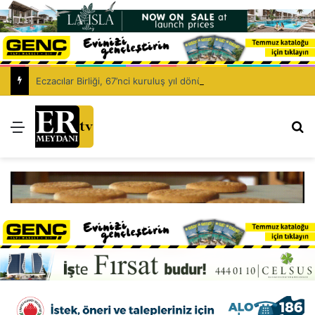
Eczacılar Birliği, 67’nci kuruluş yıl dönümünü kutluyor: Eczacıyı dışlayarak sağlık politikası kurulamaz!
Menü
Ar