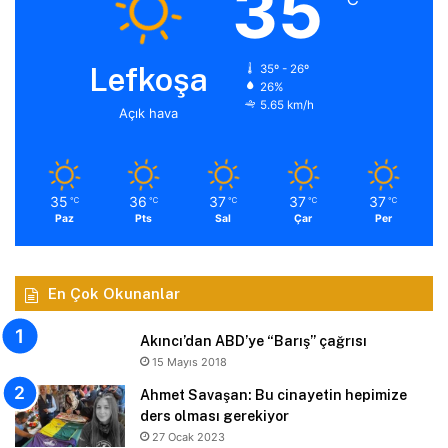
35
Lefkoşa
35º - 26º
26%
5.65 km/h
Açık hava
35
36
37
37
37
℃
℃
℃
℃
℃
Paz
Pts
Sal
Çar
Per
En Çok Okunanlar
Akıncı’dan ABD’ye “Barış” çağrısı
15 Mayıs 2018
Ahmet Savaşan: Bu cinayetin hepimize
ders olması gerekiyor
27 Ocak 2023