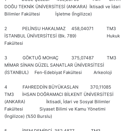
DOĞU TEKNİK ÜNİVERSİTESİ (ANKARA) İktisadi ve İdari
Bilimler Fakültesi İşletme (İngilizce)
2 PELİNSU HAKALMAZ 458,04071 TM3
İSTANBUL ÜNİVERSİTESİ (Bk. 789) Hukuk
Fakültesi
3 GÖKTUĞ MOHAÇ 375,07487 TM3
MİMAR SİNAN GÜZEL SANATLAR ÜNİVERSİTESİ
(İSTANBUL) Fen-Edebiyat Fakültesi Arkeoloji
4 FAHREDDİN BÜYÜKASLAN 370,11085
TM3 İHSAN DOĞRAMACI BİLKENT ÜNİVERSİTESİ
(ANKARA) İktisadi, İdari ve Sosyal Bilimler
Fakültesi Siyaset Bilimi ve Kamu Yönetimi
(İngilizce) (%50 Burslu)
5 İREM DEMİRCİ 352,4877 TM3