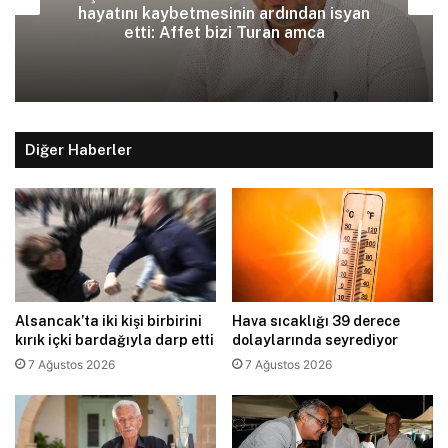
Türkiye Cumhurbaş
etmesinin ardından isyan
Arabi
fet bizi Turan amca
Diğer Haberler
Alsancak’ta iki kişi birbirini
Hava sıcaklığı 39 derece
kırık içki bardağıyla darp etti
dolaylarında seyrediyor
7 Ağustos 2026
7 Ağustos 2026