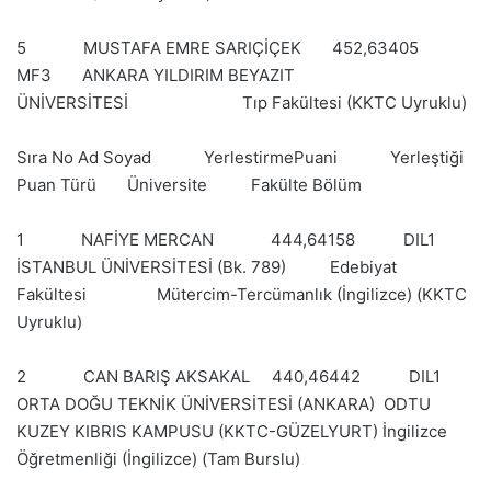
5 MUSTAFA EMRE SARIÇİÇEK 452,63405
MF3 ANKARA YILDIRIM BEYAZIT
ÜNİVERSİTESİ Tıp Fakültesi (KKTC Uyruklu)
Sıra No Ad Soyad YerlestirmePuani Yerleştiği
Puan Türü Üniversite Fakülte Bölüm
1 NAFİYE MERCAN 444,64158 DIL1
İSTANBUL ÜNİVERSİTESİ (Bk. 789) Edebiyat
Fakültesi Mütercim-Tercümanlık (İngilizce) (KKTC
Uyruklu)
2 CAN BARIŞ AKSAKAL 440,46442 DIL1
ORTA DOĞU TEKNİK ÜNİVERSİTESİ (ANKARA) ODTU
KUZEY KIBRIS KAMPUSU (KKTC-GÜZELYURT) İngilizce
Öğretmenliği (İngilizce) (Tam Burslu)