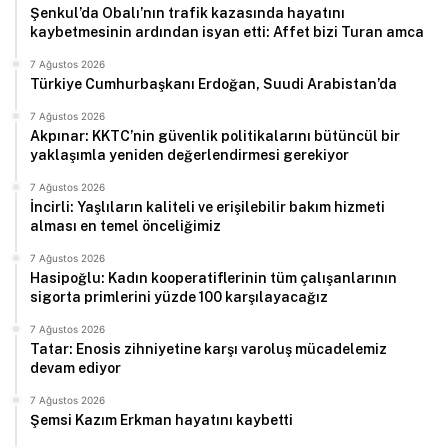
Şenkul’da Obalı’nın trafik kazasında hayatını
kaybetmesinin ardından isyan etti: Affet bizi Turan amca
7 Ağustos 2026
Türkiye Cumhurbaşkanı Erdoğan, Suudi Arabistan’da
7 Ağustos 2026
Akpınar: KKTC’nin güvenlik politikalarını bütüncül bir
yaklaşımla yeniden değerlendirmesi gerekiyor
7 Ağustos 2026
İncirli: Yaşlıların kaliteli ve erişilebilir bakım hizmeti
alması en temel önceliğimiz
7 Ağustos 2026
Hasipoğlu: Kadın kooperatiflerinin tüm çalışanlarının
sigorta primlerini yüzde 100 karşılayacağız
7 Ağustos 2026
Tatar: Enosis zihniyetine karşı varoluş mücadelemiz
devam ediyor
7 Ağustos 2026
Şemsi Kazım Erkman hayatını kaybetti