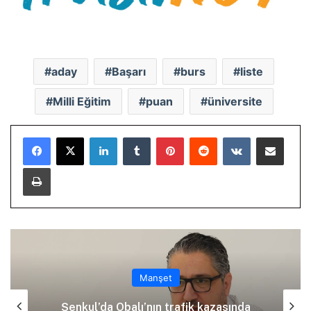
aday
Başarı
burs
liste
Milli Eğitim
puan
üniversite
LinkedIn
Tumblr
Pinterest
Reddit
VKontakte
E-Posta ile paylaş
Yazdır
Manşet
M
alı’nın trafik kazasında