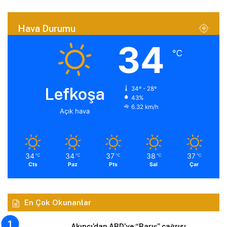
Hava Durumu
34
℃
Lefkoşa
34º - 28º
43%
6.32 km/h
Açık hava
34
34
37
38
37
℃
℃
℃
℃
℃
Cts
Paz
Pts
Sal
Çar
En Çok Okunanlar
Akıncı’dan ABD’ye “Barış” çağrısı