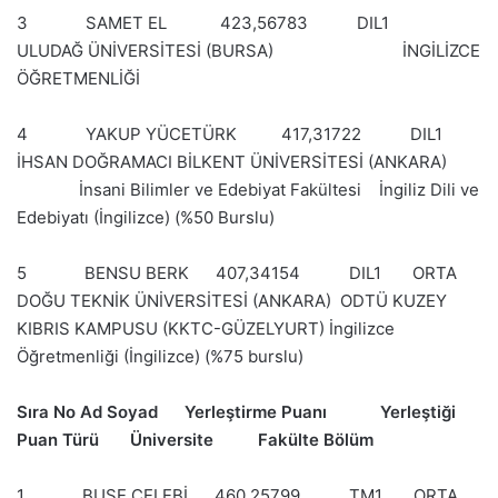
3 SAMET EL 423,56783 DIL1
ULUDAĞ ÜNİVERSİTESİ (BURSA) İNGİLİZCE
ÖĞRETMENLİĞİ
4 YAKUP YÜCETÜRK 417,31722 DIL1
İHSAN DOĞRAMACI BİLKENT ÜNİVERSİTESİ (ANKARA)
İnsani Bilimler ve Edebiyat Fakültesi İngiliz Dili ve
Edebiyatı (İngilizce) (%50 Burslu)
5 BENSU BERK 407,34154 DIL1 ORTA
DOĞU TEKNİK ÜNİVERSİTESİ (ANKARA) ODTÜ KUZEY
KIBRIS KAMPUSU (KKTC-GÜZELYURT) İngilizce
Öğretmenliği (İngilizce) (%75 burslu)
Sıra No Ad Soyad Yerleştirme Puanı Yerleştiği
Puan Türü Üniversite Fakülte Bölüm
1 BUSE ÇELEBİ 460,25799 TM1 ORTA