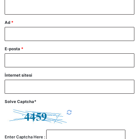
*
Ad
*
E-posta
*
İnternet sitesi
Solve Captcha*
Enter Captcha Here :