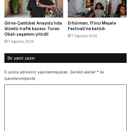
Girne-Çamlıbel Anayolu’nda
Erhürman, 11’inci Meşale
ölümlü trafik kazası: Turan
Festivali’ne katıldı
Obalı yaşamını yitirdi!
7 Ağustos 2026
7 Ağustos 2026
Bir yanıt yazın
E-posta adresiniz yayınlanmayacak.
Gerekli alanlar
*
ile
işaretlenmişlerdir
Y
o
r
u
m