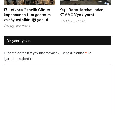
17. Lefkoşa Gençlik Günleri
Yeşil Barış Hareketi’nden
kapsamında film gösterimi
KTMMOB’ye ziyaret
ve söyleşi etkinliği yapıldı
5 Ağustos 2026
5 Ağustos 2026
Bir yanıt yazın
E-posta adresiniz yayınlanmayacak.
Gerekli alanlar
*
ile
işaretlenmişlerdir
Y
o
r
u
m
*