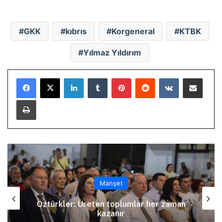
GKK
kıbrıs
Korgeneral
KTBK
Yılmaz Yıldırım
LinkedIn
Tumblr
Pinterest
Reddit
VKontakte
E-Posta ile paylaş
Yazdır
Manşet
Arıklı, YDP’nin Lefkoşa Türk Belediyesi
Başkan Adayını açıkladı