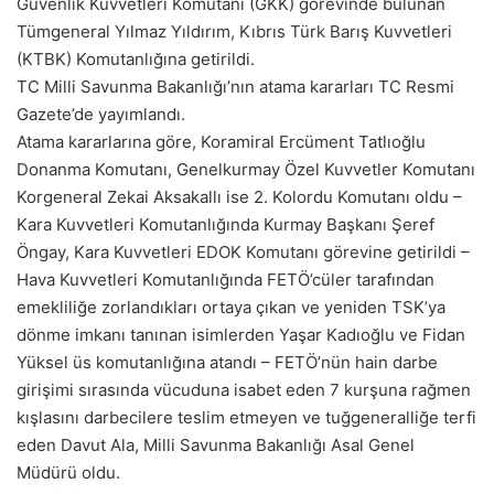
Güvenlik Kuvvetleri Komutanı (GKK) görevinde bulunan
Tümgeneral Yılmaz Yıldırım, Kıbrıs Türk Barış Kuvvetleri
(KTBK) Komutanlığına getirildi.
TC Milli Savunma Bakanlığı’nın atama kararları TC Resmi
Gazete’de yayımlandı.
Atama kararlarına göre, Koramiral Ercüment Tatlıoğlu
Donanma Komutanı, Genelkurmay Özel Kuvvetler Komutanı
Korgeneral Zekai Aksakallı ise 2. Kolordu Komutanı oldu –
Kara Kuvvetleri Komutanlığında Kurmay Başkanı Şeref
Öngay, Kara Kuvvetleri EDOK Komutanı görevine getirildi –
Hava Kuvvetleri Komutanlığında FETÖ’cüler tarafından
emekliliğe zorlandıkları ortaya çıkan ve yeniden TSK’ya
dönme imkanı tanınan isimlerden Yaşar Kadıoğlu ve Fidan
Yüksel üs komutanlığına atandı – FETÖ’nün hain darbe
girişimi sırasında vücuduna isabet eden 7 kurşuna rağmen
kışlasını darbecilere teslim etmeyen ve tuğgeneralliğe terfi
eden Davut Ala, Milli Savunma Bakanlığı Asal Genel
Müdürü oldu.