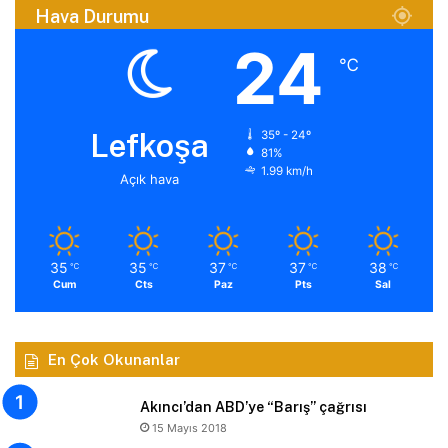
Hava Durumu
24
℃
Lefkoşa
35º - 24º
81%
1.99 km/h
Açık hava
35
35
37
37
38
℃
℃
℃
℃
℃
Cum
Cts
Paz
Pts
Sal
En Çok Okunanlar
Akıncı’dan ABD’ye “Barış” çağrısı
15 Mayıs 2018