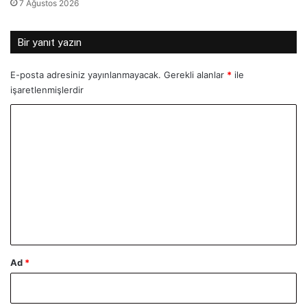
7 Ağustos 2026
Bir yanıt yazın
E-posta adresiniz yayınlanmayacak.
Gerekli alanlar
*
ile
işaretlenmişlerdir
Y
o
r
u
m
*
Ad
*