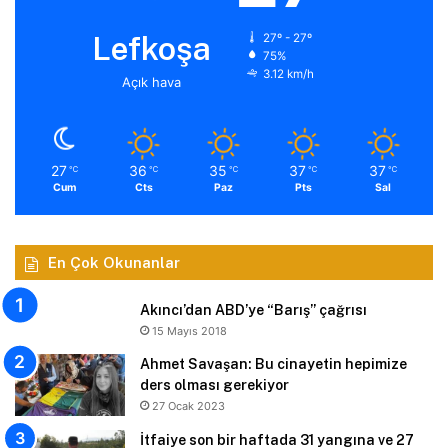
Lefkoşa
27º - 27º
75%
3.12 km/h
Açık hava
27
36
35
37
37
℃
℃
℃
℃
℃
Cum
Cts
Paz
Pts
Sal
En Çok Okunanlar
Akıncı’dan ABD’ye “Barış” çağrısı
15 Mayıs 2018
Ahmet Savaşan: Bu cinayetin hepimize
ders olması gerekiyor
27 Ocak 2023
İtfaiye son bir haftada 31 yangına ve 27