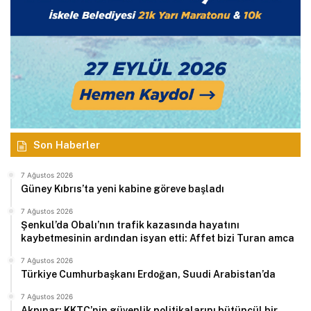
Son Haberler
7 Ağustos 2026
Güney Kıbrıs’ta yeni kabine göreve başladı
7 Ağustos 2026
Şenkul’da Obalı’nın trafik kazasında hayatını
kaybetmesinin ardından isyan etti: Affet bizi Turan amca
7 Ağustos 2026
Türkiye Cumhurbaşkanı Erdoğan, Suudi Arabistan’da
7 Ağustos 2026
Akpınar: KKTC’nin güvenlik politikalarını bütüncül bir