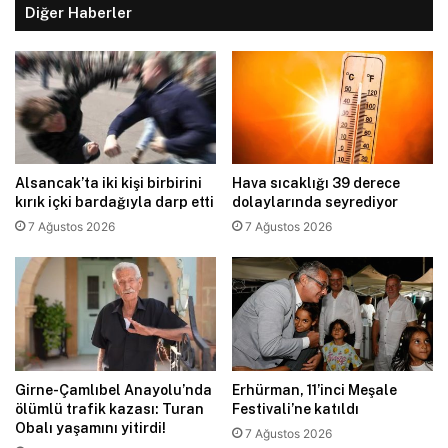
Diğer Haberler
Alsancak’ta iki kişi birbirini
Hava sıcaklığı 39 derece
kırık içki bardağıyla darp etti
dolaylarında seyrediyor
7 Ağustos 2026
7 Ağustos 2026
Girne-Çamlıbel Anayolu’nda
Erhürman, 11’inci Meşale
ölümlü trafik kazası: Turan
Festivali’ne katıldı
Obalı yaşamını yitirdi!
7 Ağustos 2026