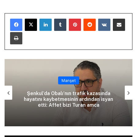
LinkedIn
Tumblr
Pinterest
Reddit
VKontakte
E-Posta ile paylaş
Yazdır
Manşet
Şenkul’da Obalı’nın trafik kazasında
hayatını kaybetmesinin ardından isyan
etti: Affet bizi Turan amca