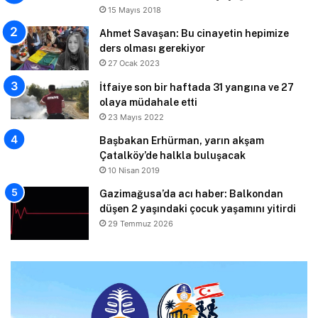
15 Mayıs 2018
Ahmet Savaşan: Bu cinayetin hepimize
ders olması gerekiyor
27 Ocak 2023
İtfaiye son bir haftada 31 yangına ve 27
olaya müdahale etti
23 Mayıs 2022
Başbakan Erhürman, yarın akşam
Çatalköy’de halkla buluşacak
10 Nisan 2019
Gazimağusa’da acı haber: Balkondan
düşen 2 yaşındaki çocuk yaşamını yitirdi
29 Temmuz 2026