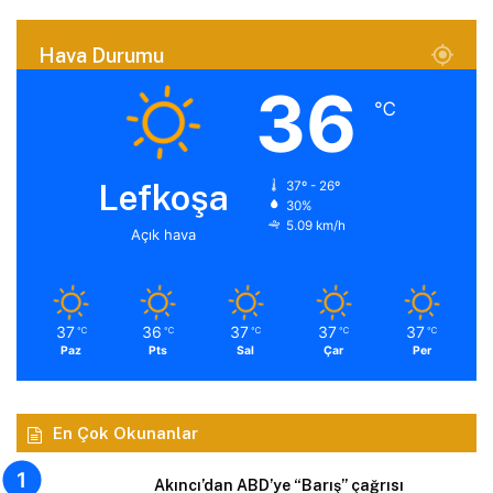
Hava Durumu
36
℃
Lefkoşa
37º - 26º
30%
5.09 km/h
Açık hava
37
36
37
37
37
℃
℃
℃
℃
℃
Paz
Pts
Sal
Çar
Per
En Çok Okunanlar
Akıncı’dan ABD’ye “Barış” çağrısı