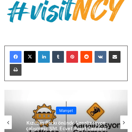
LinkedIn
Tumblr
Pinterest
Reddit
VKontakte
E-Posta ile paylaş
Yazdır
Manşet
Kızılbaş Parkı önünde kanalizasyon
çalışması: Şht. Ecvet Yusuf Caddesi