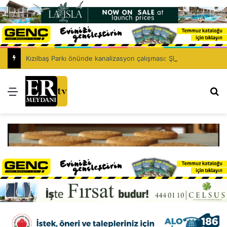
Kızılbaş Parkı önünde kanalizasyon çalışması: Şht. Ecvet Yusuf Caddesi trafiğe kapatılacak
Menü
Ar