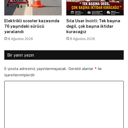
Elektrikli scooter kazasında
Sıla Usar İncirli: Tek başına
76 yaşındaki sürücü
değil, çok başına iktidar
yaralandı
kuracağız
8 Ağustos 2026
8 Ağustos 2026
Bir yanıt yazın
E-posta adresiniz yayınlanmayacak.
Gerekli alanlar
*
ile
işaretlenmişlerdir
Y
o
r
u
m
*