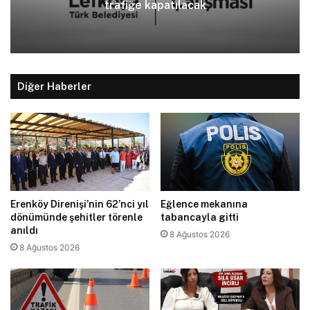
trafiğe kapatılacak
Diğer Haberler
Erenköy Direnişi’nin 62’nci yıl
Eğlence mekanına
dönümünde şehitler törenle
tabancayla gitti
anıldı
8 Ağustos 2026
8 Ağustos 2026