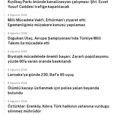
Kızılbaş Parkı önünde kanalizasyon çalışması: Şht. Ecvet
Yusuf Caddesi trafiğe kapatılacak
8 Ağustos 2026
Milli Mücadele Vakfı, Erhürman’ı ziyaret etti:
Egemenliğimiz müzakere konusu yapılamaz
8 Ağustos 2026
Doğukan Ulaç, Avrupa Şampiyonası’nda Türkiye Milli
Takımı ile mücadele etti
8 Ağustos 2026
Biyolojik mücadelede önemli başarı: Zararlı popülasyonu
yüzde 90’a varan oranda baskılandı
8 Ağustos 2026
Larnaka’ya günde 230, Baf’a 95 uçuş
8 Ağustos 2026
Ölümlü kazayı üstlenmek için polise yalan beyanda
bulundu
8 Ağustos 2026
Öztürkler: Erenköy, Kıbrıs Türk halkının vatanına vurduğu
silinmez mührüdür