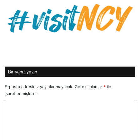
Bir yanıt yazın
E-posta adresiniz yayınlanmayacak.
Gerekli alanlar
*
ile
işaretlenmişlerdir
Y
o
r
u