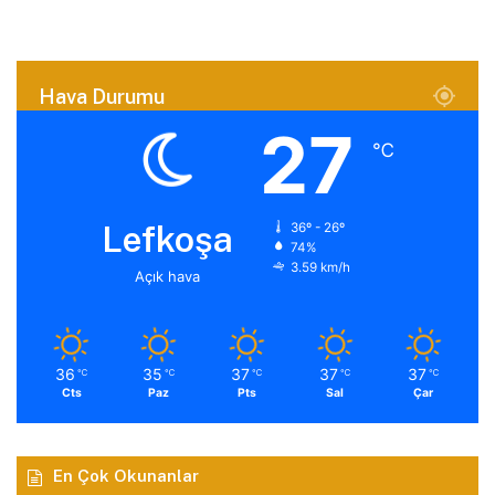
Hava Durumu
27
℃
Lefkoşa
36º - 26º
74%
3.59 km/h
Açık hava
36
35
37
37
37
℃
℃
℃
℃
℃
Cts
Paz
Pts
Sal
Çar
En Çok Okunanlar