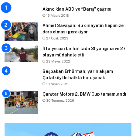
Akıncı’dan ABD’ye “Barış” çağrısı
15 Mayıs 2018
Ahmet Savaşan: Bu cinayetin hepimize
ders olması gerekiyor
27 Ocak 2023
İtfaiye son bir haftada 31 yangına ve 27
olaya müdahale etti
23 Mayıs 2022
Başbakan Erhürman, yarın akşam
Çatalköy’de halkla buluşacak
10 Nisan 2019
Çangar Motors 2. BMW Cup tamamlandı
30 Temmuz 2026