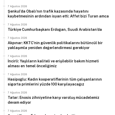
7 Ağustos 2026
Şenkul’da Obalı’nın trafik kazasında hayatını
kaybetmesinin ardından isyan etti: Affet bizi Turan amca
7 Ağustos 2026
Türkiye Cumhurbaşkanı Erdoğan, Suudi Arabistan’da
7 Ağustos 2026
Akpınar: KKTC’nin güvenlik politikalarını bütüncül bir
yaklaşımla yeniden değerlendirmesi gerekiyor
7 Ağustos 2026
İncirli: Yaşlıların kaliteli ve erişilebilir bakım hizmeti
alması en temel önceliğimiz
7 Ağustos 2026
Hasipoğlu: Kadın kooperatiflerinin tüm çalışanlarının
sigorta primlerini yüzde 100 karşılayacağız
7 Ağustos 2026
Tatar: Enosis zihniyetine karşı varoluş mücadelemiz
devam ediyor
7 Ağustos 2026