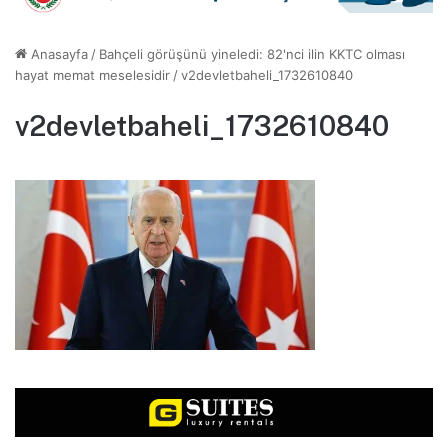
Anasayfa
/
Bahçeli görüşünü yineledi: 82'nci ilin KKTC olması
hayat memat meselesidir
/
v2devletbaheli_1732610840
v2devletbaheli_1732610840