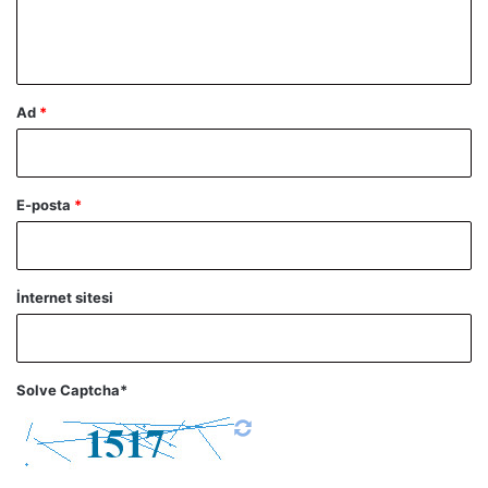
m
*
Ad
*
E-posta
*
İnternet sitesi
Solve Captcha*