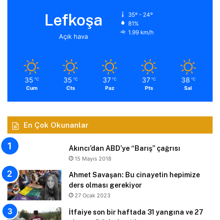
Lefkoşa
35º - 24º
81%
1.99 km/h
Açık hava
35
35
37
37
38
℃
℃
℃
℃
℃
Cum
Cts
Paz
Pts
Sal
En Çok Okunanlar
Akıncı’dan ABD’ye “Barış” çağrısı
15 Mayıs 2018
Ahmet Savaşan: Bu cinayetin hepimize
ders olması gerekiyor
27 Ocak 2023
İtfaiye son bir haftada 31 yangına ve 27