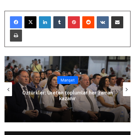
LinkedIn
Tumblr
Pinterest
Reddit
VKontakte
E-Posta ile paylaş
Yazdır
Manşet
Arıklı, YDP’nin Lefkoşa Türk Belediyesi
Başkan Adayını açıkladı