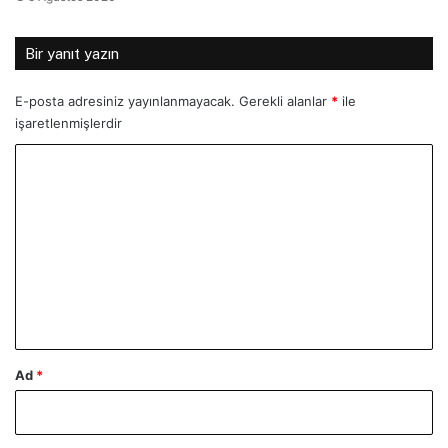
Bir yanıt yazın
E-posta adresiniz yayınlanmayacak.
Gerekli alanlar
*
ile
işaretlenmişlerdir
Y
o
r
u
m
*
Ad
*