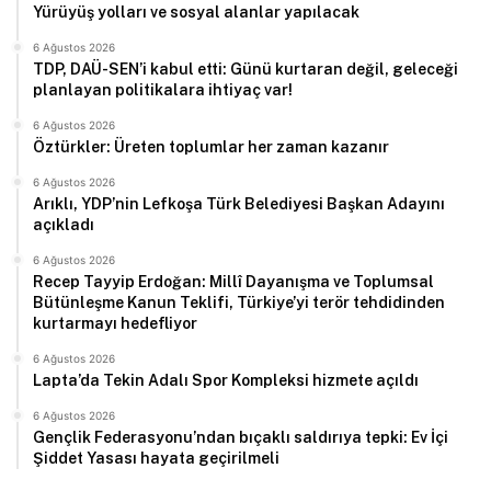
Yürüyüş yolları ve sosyal alanlar yapılacak
6 Ağustos 2026
TDP, DAÜ-SEN’i kabul etti: Günü kurtaran değil, geleceği
planlayan politikalara ihtiyaç var!
6 Ağustos 2026
Öztürkler: Üreten toplumlar her zaman kazanır
6 Ağustos 2026
Arıklı, YDP’nin Lefkoşa Türk Belediyesi Başkan Adayını
açıkladı
6 Ağustos 2026
Recep Tayyip Erdoğan: Millî Dayanışma ve Toplumsal
Bütünleşme Kanun Teklifi, Türkiye’yi terör tehdidinden
kurtarmayı hedefliyor
6 Ağustos 2026
Lapta’da Tekin Adalı Spor Kompleksi hizmete açıldı
6 Ağustos 2026
Gençlik Federasyonu’ndan bıçaklı saldırıya tepki: Ev İçi
Şiddet Yasası hayata geçirilmeli