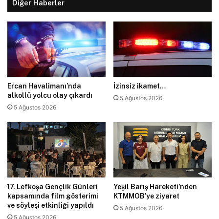
Diğer Haberler
Ercan Havalimanı’nda
İzinsiz ikamet…
alkollü yolcu olay çıkardı
5 Ağustos 2026
5 Ağustos 2026
17. Lefkoşa Gençlik Günleri
Yeşil Barış Hareketi’nden
kapsamında film gösterimi
KTMMOB’ye ziyaret
ve söyleşi etkinliği yapıldı
5 Ağustos 2026
5 Ağustos 2026