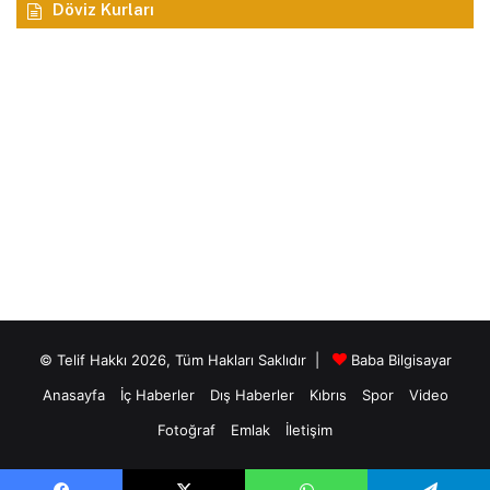
Döviz Kurları
© Telif Hakkı 2026, Tüm Hakları Saklıdır |
Baba Bilgisayar
Anasayfa
İç Haberler
Dış Haberler
Kıbrıs
Spor
Video
Fotoğraf
Emlak
İletişim