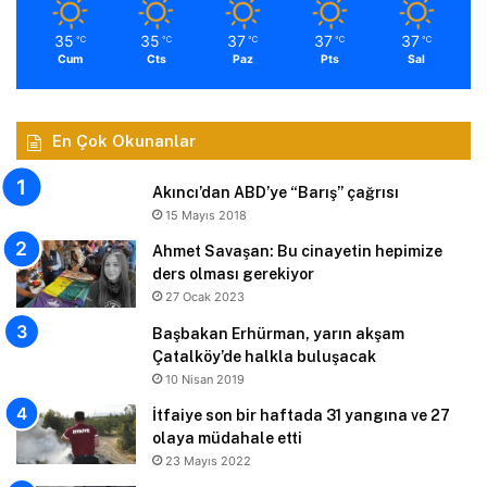
35
35
37
37
37
℃
℃
℃
℃
℃
Cum
Cts
Paz
Pts
Sal
En Çok Okunanlar
Akıncı’dan ABD’ye “Barış” çağrısı
15 Mayıs 2018
Ahmet Savaşan: Bu cinayetin hepimize
ders olması gerekiyor
27 Ocak 2023
Başbakan Erhürman, yarın akşam
Çatalköy’de halkla buluşacak
10 Nisan 2019
İtfaiye son bir haftada 31 yangına ve 27
olaya müdahale etti
23 Mayıs 2022