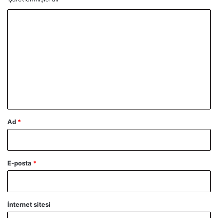
Y
o
r
u
m
*
Ad
*
E-posta
*
İnternet sitesi