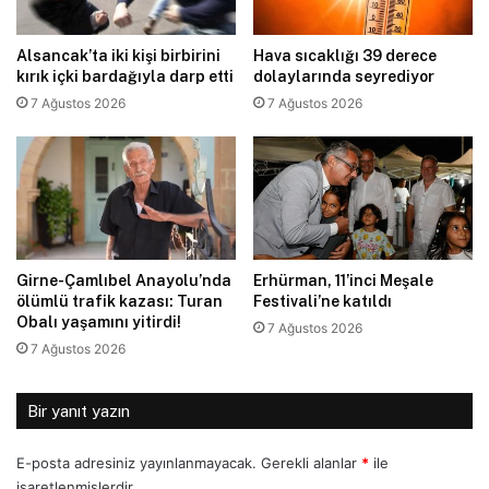
Alsancak’ta iki kişi birbirini
Hava sıcaklığı 39 derece
kırık içki bardağıyla darp etti
dolaylarında seyrediyor
7 Ağustos 2026
7 Ağustos 2026
Girne-Çamlıbel Anayolu’nda
Erhürman, 11’inci Meşale
ölümlü trafik kazası: Turan
Festivali’ne katıldı
Obalı yaşamını yitirdi!
7 Ağustos 2026
7 Ağustos 2026
Bir yanıt yazın
E-posta adresiniz yayınlanmayacak.
Gerekli alanlar
*
ile
işaretlenmişlerdir