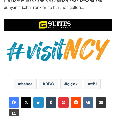
BBC foto muhabirlerinin deklanşöründen fotoğraflarla
dünyanın bahar renklerine bürünen çölleri…
bahar
BBC
çiçek
çöl
LinkedIn
Tumblr
Pinterest
Reddit
VKontakte
E-Posta ile paylaş
Yazdır