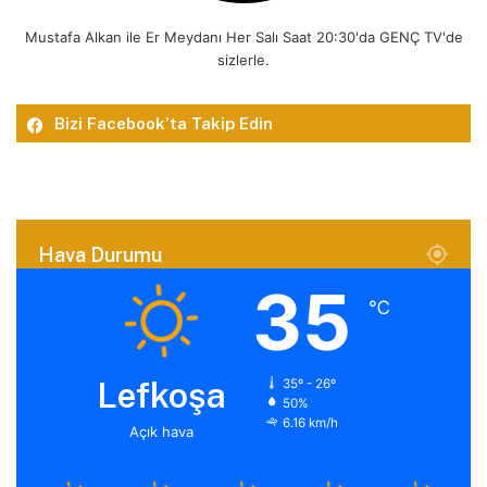
Mustafa Alkan ile Er Meydanı Her Salı Saat 20:30'da GENÇ TV'de
sizlerle.
Bizi Facebook’ta Takip Edin
Hava Durumu
35
℃
Lefkoşa
35º - 26º
50%
6.16 km/h
Açık hava