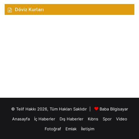
Döviz Kurları
© Telif Hakkı 2026, Tüm Hakları Saklıdır |
Baba Bilgisayar
Anasayfa
İç Haberler
Dış Haberler
Kıbrıs
Spor
Video
Fotoğraf
Emlak
İletişim