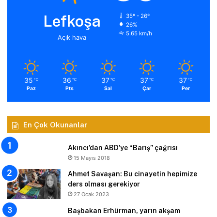
Lefkoşa
35º - 26º
26%
5.65 km/h
Açık hava
35
36
37
37
37
℃
℃
℃
℃
℃
Paz
Pts
Sal
Çar
Per
En Çok Okunanlar
Akıncı’dan ABD’ye “Barış” çağrısı
15 Mayıs 2018
Ahmet Savaşan: Bu cinayetin hepimize
ders olması gerekiyor
27 Ocak 2023
Başbakan Erhürman, yarın akşam