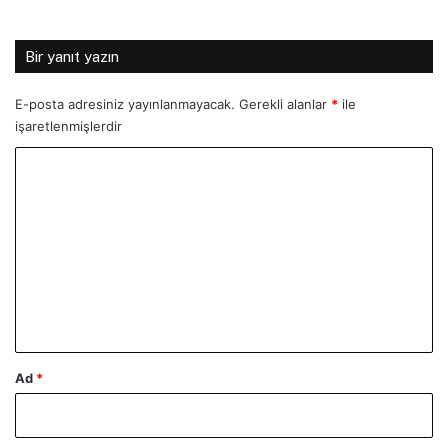
Bir yanıt yazın
E-posta adresiniz yayınlanmayacak.
Gerekli alanlar
*
ile
işaretlenmişlerdir
Y
o
r
u
m
*
Ad
*