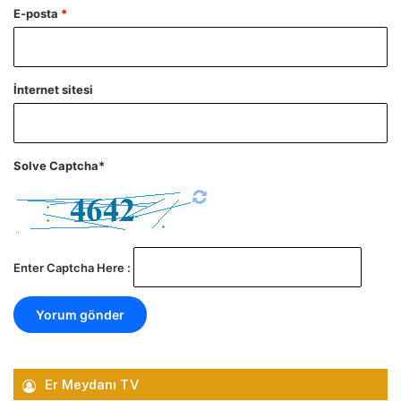
E-posta
*
İnternet sitesi
Solve Captcha*
Enter Captcha Here :
Er Meydanı TV