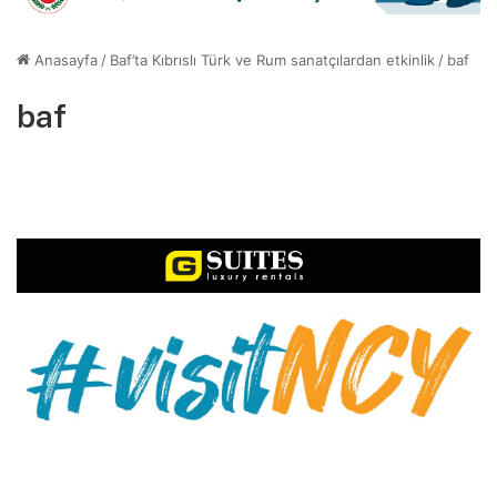
Anasayfa
/
Baf’ta Kıbrıslı Türk ve Rum sanatçılardan etkinlik
/
baf
baf