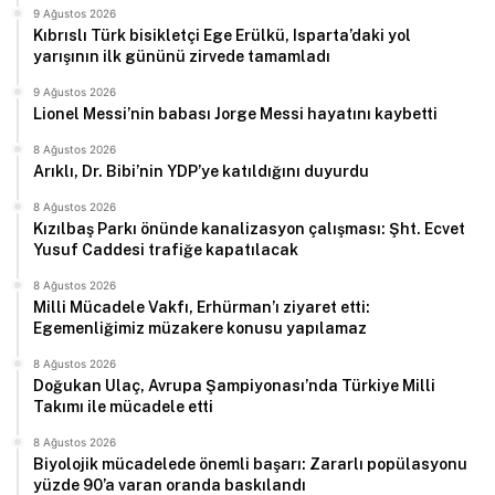
9 Ağustos 2026
Kıbrıslı Türk bisikletçi Ege Erülkü, Isparta’daki yol
yarışının ilk gününü zirvede tamamladı
9 Ağustos 2026
Lionel Messi’nin babası Jorge Messi hayatını kaybetti
8 Ağustos 2026
Arıklı, Dr. Bibi’nin YDP’ye katıldığını duyurdu
8 Ağustos 2026
Kızılbaş Parkı önünde kanalizasyon çalışması: Şht. Ecvet
Yusuf Caddesi trafiğe kapatılacak
8 Ağustos 2026
Milli Mücadele Vakfı, Erhürman’ı ziyaret etti:
Egemenliğimiz müzakere konusu yapılamaz
8 Ağustos 2026
Doğukan Ulaç, Avrupa Şampiyonası’nda Türkiye Milli
Takımı ile mücadele etti
8 Ağustos 2026
Biyolojik mücadelede önemli başarı: Zararlı popülasyonu
yüzde 90’a varan oranda baskılandı