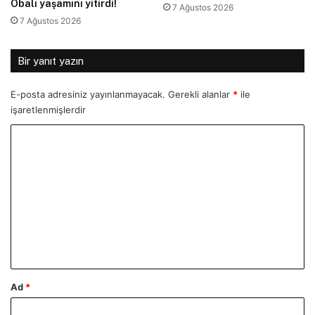
Obalı yaşamını yitirdi!
7 Ağustos 2026
7 Ağustos 2026
Bir yanıt yazın
E-posta adresiniz yayınlanmayacak.
Gerekli alanlar
*
ile
işaretlenmişlerdir
Y
o
r
u
m
*
Ad
*