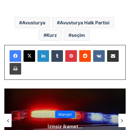
Avusturya
Avusturya Halk Partisi
Kurz
seçim
LinkedIn
Tumblr
Pinterest
Reddit
VKontakte
E-Posta ile paylaş
Yazdır
Manşet
İzinsiz ikamet…