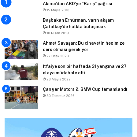
Akıncı’dan ABD’ye “Barış” çağrısı
15 Mayıs 2018
Başbakan Erhürman, yarın akşam
Çatalköy’de halkla buluşacak
10 Nisan 2019
Ahmet Savaşan: Bu cinayetin hepimize
ders olması gerekiyor
27 Ocak 2023
İtfaiye son bir haftada 31 yangına ve 27
olaya müdahale etti
23 Mayıs 2022
Çangar Motors 2. BMW Cup tamamlandı
30 Temmuz 2026