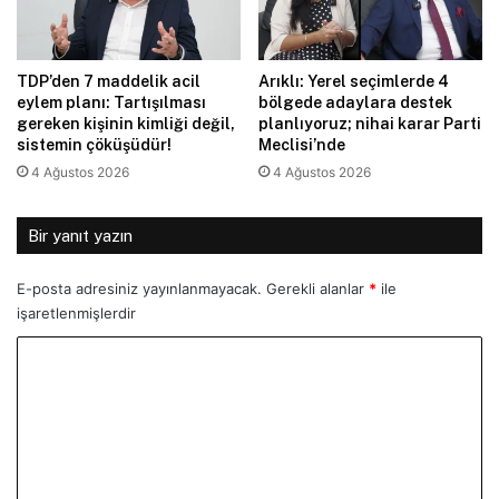
TDP’den 7 maddelik acil
Arıklı: Yerel seçimlerde 4
eylem planı: Tartışılması
bölgede adaylara destek
gereken kişinin kimliği değil,
planlıyoruz; nihai karar Parti
sistemin çöküşüdür!
Meclisi’nde
4 Ağustos 2026
4 Ağustos 2026
Bir yanıt yazın
E-posta adresiniz yayınlanmayacak.
Gerekli alanlar
*
ile
işaretlenmişlerdir
Y
o
r
u
m