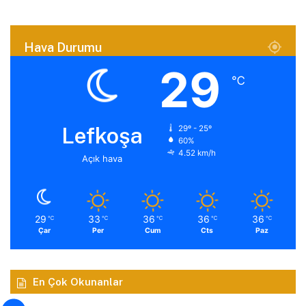
Hava Durumu
29
℃
Lefkoşa
29º - 25º
60%
4.52 km/h
Açık hava
29
33
36
36
36
℃
℃
℃
℃
℃
Çar
Per
Cum
Cts
Paz
En Çok Okunanlar