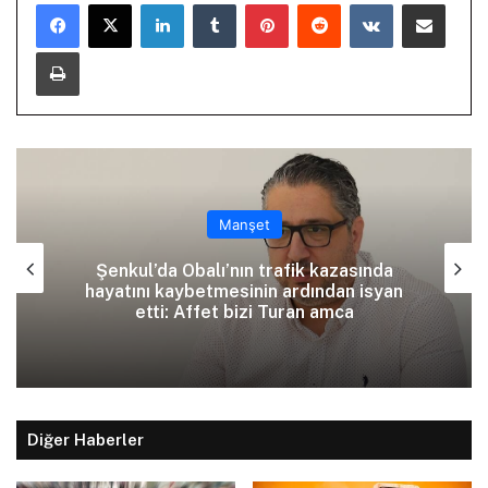
LinkedIn
Tumblr
Pinterest
Reddit
VKontakte
E-Posta ile paylaş
Yazdır
Manşet
Şenkul’da Obalı’nın trafik kazasında
hayatını kaybetmesinin ardından isyan
etti: Affet bizi Turan amca
Diğer Haberler