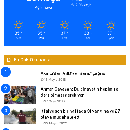
2.96 km/h
Açık hava
35
35
37
38
37
℃
℃
℃
℃
℃
Cts
Paz
Pts
Sal
Çar
En Çok Okunanlar
Akıncı’dan ABD’ye “Barış” çağrısı
15 Mayıs 2018
Ahmet Savaşan: Bu cinayetin hepimize
ders olması gerekiyor
27 Ocak 2023
İtfaiye son bir haftada 31 yangına ve 27
olaya müdahale etti
23 Mayıs 2022