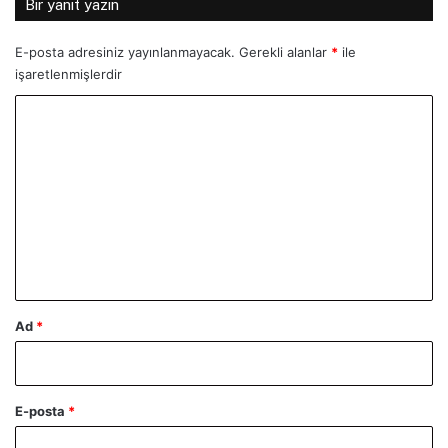
Bir yanıt yazın
E-posta adresiniz yayınlanmayacak.
Gerekli alanlar
*
ile
işaretlenmişlerdir
Y
o
r
u
m
*
Ad
*
E-posta
*