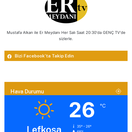
Mustafa Alkan ile Er Meydanı Her Salı Saat 20:30'da GENÇ TV'de
sizlerle.
Bizi Facebook’ta Takip Edin
Hava Durumu
26
℃
Lefkoşa
35º - 26º
68%