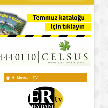
yap
...
Er Meydanı TV