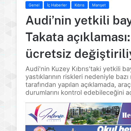
Genel
İç Haberler
Kıbrıs
Manşet
Audi’nin yetkili ba
Takata açıklaması:
ücretsiz değiştiril
Audi'nin Kuzey Kıbrıs'taki yetkili b
yastıklarının riskleri nedeniyle baz
tarafından yapılan açıklamada, araç
durumlarını kontrol edebileceğini aç