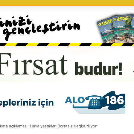
akata açıklaması: Hava yastıkları ücretsiz değiştiriliyor