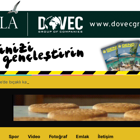
e’de bıçaklı kavga can aldı: 40 yaşındaki adam yaşamını yitirdi
Spor
Video
Fotoğraf
Emlak
İletişim