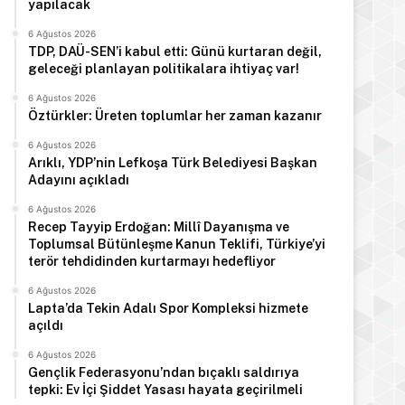
yapılacak
6 Ağustos 2026
TDP, DAÜ-SEN’i kabul etti: Günü kurtaran değil,
geleceği planlayan politikalara ihtiyaç var!
6 Ağustos 2026
Öztürkler: Üreten toplumlar her zaman kazanır
6 Ağustos 2026
Arıklı, YDP’nin Lefkoşa Türk Belediyesi Başkan
Adayını açıkladı
6 Ağustos 2026
Recep Tayyip Erdoğan: Millî Dayanışma ve
Toplumsal Bütünleşme Kanun Teklifi, Türkiye’yi
terör tehdidinden kurtarmayı hedefliyor
6 Ağustos 2026
Lapta’da Tekin Adalı Spor Kompleksi hizmete
açıldı
6 Ağustos 2026
Gençlik Federasyonu’ndan bıçaklı saldırıya
tepki: Ev İçi Şiddet Yasası hayata geçirilmeli