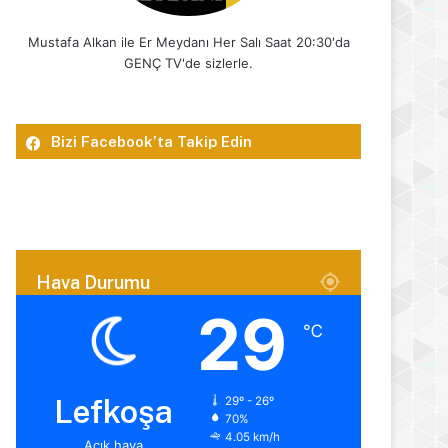
Mustafa Alkan ile Er Meydanı Her Salı Saat 20:30'da
GENÇ TV'de sizlerle.
Bizi Facebook’ta Takip Edin
Hava Durumu
29
℃
Lefkoşa
29º - 26º
70%
4.05 km/h
Açık hava