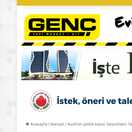
Anasayfa
/
Manşet
/
Audi’nin yetkili bayisi Debreli’den T