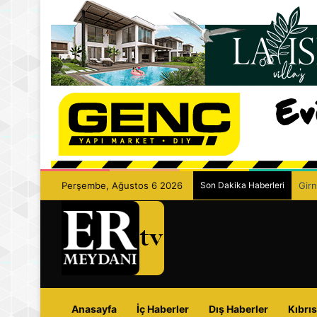
Perşembe, Ağustos 6 2026
Son Dakika Haberleri
Girn
Anasayfa
İç Haberler
Dış Haberler
Kıbrıs