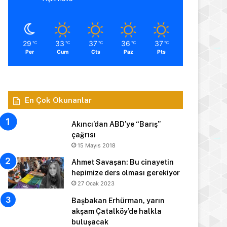
29
33
37
36
37
℃
℃
℃
℃
℃
Per
Cum
Cts
Paz
Pts
En Çok Okunanlar
Akıncı’dan ABD’ye “Barış”
çağrısı
15 Mayıs 2018
Ahmet Savaşan: Bu cinayetin
hepimize ders olması gerekiyor
27 Ocak 2023
Başbakan Erhürman, yarın
akşam Çatalköy’de halkla
buluşacak