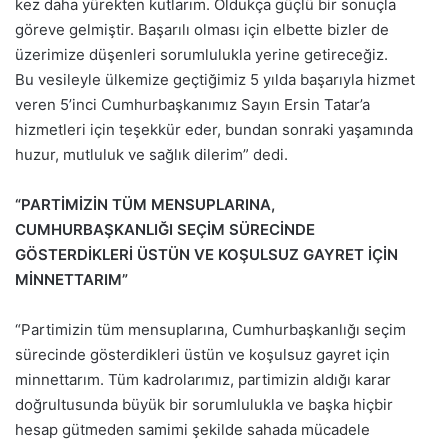
kez daha yürekten kutlarım. Oldukça güçlü bir sonuçla
göreve gelmiştir. Başarılı olması için elbette bizler de
üzerimize düşenleri sorumlulukla yerine getireceğiz.
Bu vesileyle ülkemize geçtiğimiz 5 yılda başarıyla hizmet
veren 5’inci Cumhurbaşkanımız Sayın Ersin Tatar’a
hizmetleri için teşekkür eder, bundan sonraki yaşamında
huzur, mutluluk ve sağlık dilerim” dedi.
“PARTİMİZİN TÜM MENSUPLARINA,
CUMHURBAŞKANLIĞI SEÇİM SÜRECİNDE
GÖSTERDİKLERİ ÜSTÜN VE KOŞULSUZ GAYRET İÇİN
MİNNETTARIM”
“Partimizin tüm mensuplarına, Cumhurbaşkanlığı seçim
sürecinde gösterdikleri üstün ve koşulsuz gayret için
minnettarım. Tüm kadrolarımız, partimizin aldığı karar
doğrultusunda büyük bir sorumlulukla ve başka hiçbir
hesap gütmeden samimi şekilde sahada mücadele