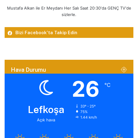
Mustafa Alkan ile Er Meydanı Her Salı Saat 20:30'da GENÇ TV'de
sizlerle.
Bizi Facebook’ta Takip Edin
Hava Durumu
26
℃
Lefkoşa
33º - 25º
75%
1.44 km/h
Açık hava