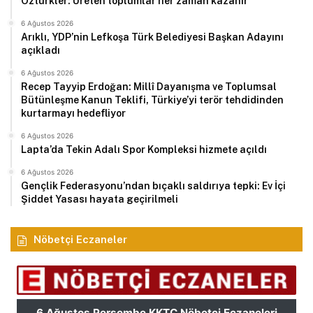
Öztürkler: Üreten toplumlar her zaman kazanır
6 Ağustos 2026
Arıklı, YDP’nin Lefkoşa Türk Belediyesi Başkan Adayını
açıkladı
6 Ağustos 2026
Recep Tayyip Erdoğan: Millî Dayanışma ve Toplumsal
Bütünleşme Kanun Teklifi, Türkiye’yi terör tehdidinden
kurtarmayı hedefliyor
6 Ağustos 2026
Lapta’da Tekin Adalı Spor Kompleksi hizmete açıldı
6 Ağustos 2026
Gençlik Federasyonu’ndan bıçaklı saldırıya tepki: Ev İçi
Şiddet Yasası hayata geçirilmeli
Nöbetçi Eczaneler