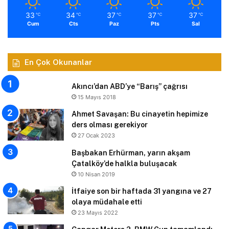
33
34
37
37
37
℃
℃
℃
℃
℃
Cum
Cts
Paz
Pts
Sal
En Çok Okunanlar
Akıncı’dan ABD’ye “Barış” çağrısı
15 Mayıs 2018
Ahmet Savaşan: Bu cinayetin hepimize
ders olması gerekiyor
27 Ocak 2023
Başbakan Erhürman, yarın akşam
Çatalköy’de halkla buluşacak
10 Nisan 2019
İtfaiye son bir haftada 31 yangına ve 27
olaya müdahale etti
23 Mayıs 2022