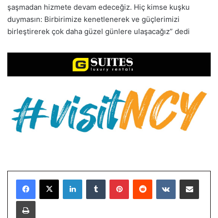
şaşmadan hizmete devam edeceğiz. Hiç kimse kuşku
duymasın: Birbirimize kenetlenerek ve güçlerimizi
birleştirerek çok daha güzel günlere ulaşacağız” dedi
LinkedIn
Tumblr
Pinterest
Reddit
VKontakte
E-Posta ile paylaş
Yazdır