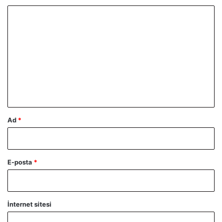
Y
o
r
u
m
*
Ad
*
E-posta
*
İnternet sitesi