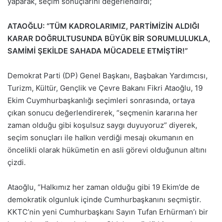
yaparak, seçim sonuçlarını değerlendirdi;
ATAOĞLU: “TÜM KADROLARIMIZ, PARTİMİZİN ALDIĞI
KARAR DOĞRULTUSUNDA BÜYÜK BİR SORUMLULUKLA,
SAMİMİ ŞEKİLDE SAHADA MÜCADELE ETMİŞTİR!”
Demokrat Parti (DP) Genel Başkanı, Başbakan Yardımcısı,
Turizm, Kültür, Gençlik ve Çevre Bakanı Fikri Ataoğlu, 19
Ekim Cuymhurbaşkanlığı seçimleri sonrasında, ortaya
çıkan sonucu değerlendirerek, “seçmenin kararına her
zaman olduğu gibi koşulsuz saygı duyuyoruz” diyerek,
seçim sonuçları ile halkın verdiği mesajı okumanın en
öncelikli olarak hükümetin en asli görevi olduğunun altını
çizdi.
Ataoğlu, “Halkımız her zaman olduğu gibi 19 Ekim’de de
demokratik olgunluk içinde Cumhurbaşkanını seçmiştir.
KKTC’nin yeni Cumhurbaşkanı Sayın Tufan Erhürman’ı bir