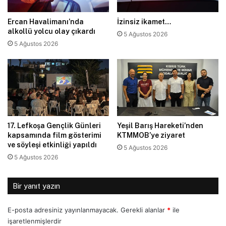
Ercan Havalimanı’nda
İzinsiz ikamet…
alkollü yolcu olay çıkardı
5 Ağustos 2026
5 Ağustos 2026
17. Lefkoşa Gençlik Günleri
Yeşil Barış Hareketi’nden
kapsamında film gösterimi
KTMMOB’ye ziyaret
ve söyleşi etkinliği yapıldı
5 Ağustos 2026
5 Ağustos 2026
Bir yanıt yazın
E-posta adresiniz yayınlanmayacak.
Gerekli alanlar
*
ile
işaretlenmişlerdir