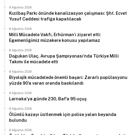
8 Ağustos 2026
Kızılbaş Parkı önünde kanalizasyon çalışması: Şht. Ecvet
Yusuf Caddesi trafiğe kapatılacak
8 Ağustos 2026
Milli Mücadele Vakfı, Erhürman’ı ziyaret etti:
Egemenliğimiz müzakere konusu yapılamaz
8 Ağustos 2026
Doğukan Ulaç, Avrupa Şampiyonası’nda Türkiye Milli
Takımı ile mücadele etti
8 Ağustos 2026
Biyolojik mücadelede önemli başarı: Zararlı popülasyonu
yüzde 90’a varan oranda baskılandı
8 Ağustos 2026
Larnaka’ya günde 230, Baf’a 95 uçuş
8 Ağustos 2026
Ölümlü kazayı üstlenmek için polise yalan beyanda
bulundu
8 Ağustos 2026