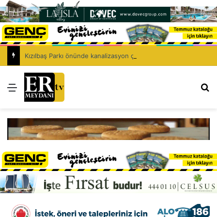
Kızılbaş Parkı önünde kanalizasyon çalışması: Şht. Ecvet Yusuf Caddesi trafiğe kapatılacak
Menü
Ar