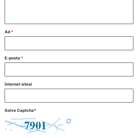
m
*
Ad
*
E-posta
*
İnternet sitesi
Solve Captcha*