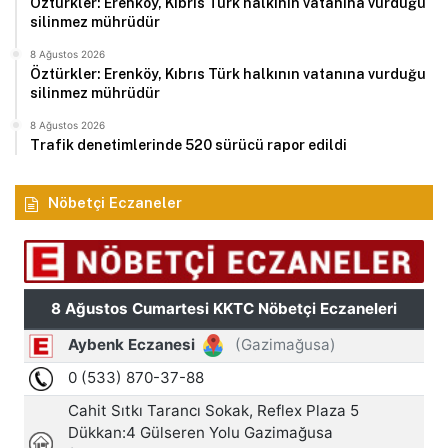
Öztürkler: Erenköy, Kıbrıs Türk halkının vatanına vurduğu
silinmez mührüdür
8 Ağustos 2026
Öztürkler: Erenköy, Kıbrıs Türk halkının vatanına vurduğu
silinmez mührüdür
8 Ağustos 2026
Trafik denetimlerinde 520 sürücü rapor edildi
Nöbetçi Eczaneler