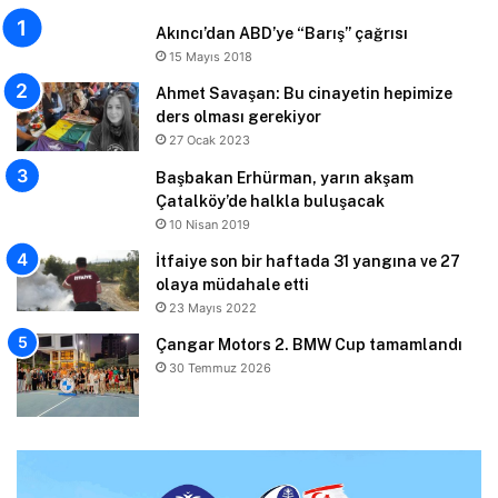
Akıncı’dan ABD’ye “Barış” çağrısı
15 Mayıs 2018
Ahmet Savaşan: Bu cinayetin hepimize
ders olması gerekiyor
27 Ocak 2023
Başbakan Erhürman, yarın akşam
Çatalköy’de halkla buluşacak
10 Nisan 2019
İtfaiye son bir haftada 31 yangına ve 27
olaya müdahale etti
23 Mayıs 2022
Çangar Motors 2. BMW Cup tamamlandı
30 Temmuz 2026