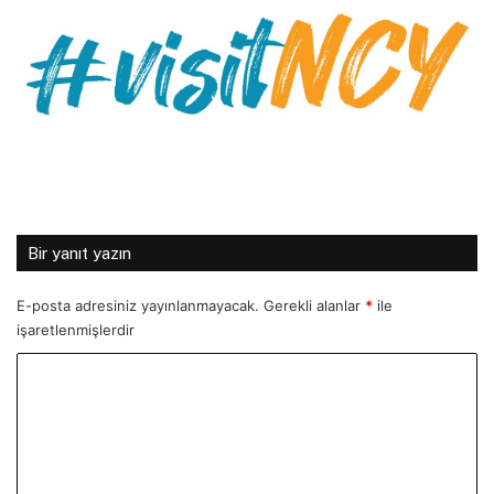
Bir yanıt yazın
E-posta adresiniz yayınlanmayacak.
Gerekli alanlar
*
ile
işaretlenmişlerdir
Y
o
r
u