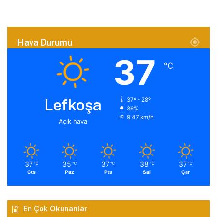
Hava Durumu
37
℃
Lefkoşa
37º - 28º
36%
9.47 km/h
Açık hava
37
35
37
38
37
℃
℃
℃
℃
℃
Cts
Paz
Pts
Sal
Çar
En Çok Okunanlar