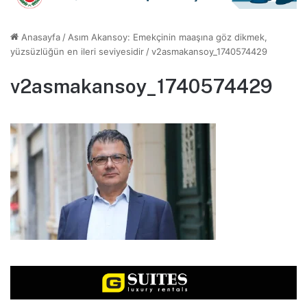
Anasayfa
/
Asım Akansoy: Emekçinin maaşına göz dikmek,
yüzsüzlüğün en ileri seviyesidir
/
v2asmakansoy_1740574429
v2asmakansoy_1740574429