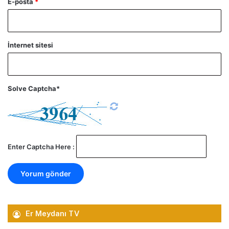
E-posta
*
İnternet sitesi
Solve Captcha*
Enter Captcha Here :
Er Meydanı TV