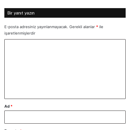
Bir yanıt yazın
E-posta adresiniz yayınlanmayacak.
Gerekli alanlar
*
ile
işaretlenmişlerdir
Y
o
r
u
m
*
Ad
*