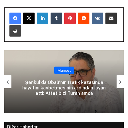
LinkedIn
Tumblr
Pinterest
Reddit
VKontakte
E-Posta ile paylaş
Yazdır
Manşet
Şenkul’da Obalı’nın trafik kazasında
hayatını kaybetmesinin ardından isyan
etti: Affet bizi Turan amca
Diğer Haberler