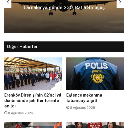
Ölümlü kazayı üstlenmek için polise
çuş
yalan beyanda bulundu
Diğer Haberler
Erenköy Direnişi’nin 62’nci yıl
Eğlence mekanına
dönümünde şehitler törenle
tabancayla gitti
anıldı
8 Ağustos 2026
8 Ağustos 2026