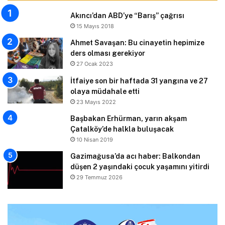
Akıncı’dan ABD’ye “Barış” çağrısı
15 Mayıs 2018
Ahmet Savaşan: Bu cinayetin hepimize
ders olması gerekiyor
27 Ocak 2023
İtfaiye son bir haftada 31 yangına ve 27
olaya müdahale etti
23 Mayıs 2022
Başbakan Erhürman, yarın akşam
Çatalköy’de halkla buluşacak
10 Nisan 2019
Gazimağusa’da acı haber: Balkondan
düşen 2 yaşındaki çocuk yaşamını yitirdi
29 Temmuz 2026