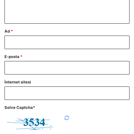
m
*
Ad
*
E-posta
*
İnternet sitesi
Solve Captcha*