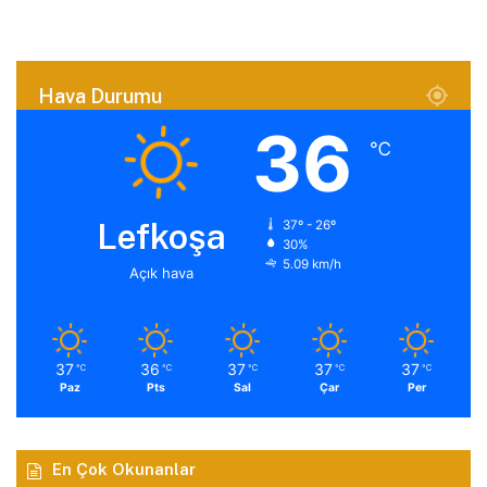
Hava Durumu
36
℃
Lefkoşa
37º - 26º
30%
5.09 km/h
Açık hava
37
36
37
37
37
℃
℃
℃
℃
℃
Paz
Pts
Sal
Çar
Per
En Çok Okunanlar