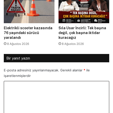
Elektrikli scooter kazasında
Sıla Usar İncirli: Tek başına
76 yaşındaki sürücü
değil, çok başına iktidar
yaralandı
kuracağız
8 Ağustos 2026
8 Ağustos 2026
Bir yanıt yazın
E-posta adresiniz yayınlanmayacak.
Gerekli alanlar
*
ile
işaretlenmişlerdir
Y
o
r
u