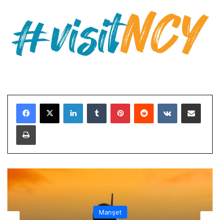
LinkedIn
Tumblr
Pinterest
Reddit
VKontakte
E-Posta ile paylaş
Yazdır
Manşet