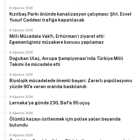
8 Ağustos 2026
Kızılbaş Parkı önünde kanalizasyon çalışması: Şht. Ecvet
Yusuf Caddesi trafiğe kapatılacak
8 Ağustos 2026
Milli Mücadele Vakfı, Erhürman’ı ziyaret etti:
Egemenliğimiz müzakere konusu yapılamaz
8 Ağustos 2026
Doğukan Ulaç, Avrupa Şampiyonası’nda Türkiye Milli
Takımı ile mücadele etti
8 Ağustos 2026
Biyolojik mücadelede önemli başarı: Zararlı popülasyonu
yüzde 90’a varan oranda baskılandı
8 Ağustos 2026
Larnaka’ya günde 230, Baf’a 95 uçuş
8 Ağustos 2026
Ölümlü kazayı üstlenmek için polise yalan beyanda
bulundu
8 Ağustos 2026