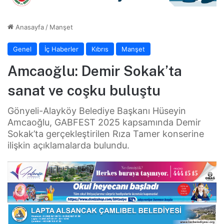
Anasayfa
/
Manşet
Genel
İç Haberler
Kıbrıs
Manşet
Amcaoğlu: Demir Sokak’ta
sanat ve coşku buluştu
Gönyeli-Alayköy Belediye Başkanı Hüseyin
Amcaoğlu, GABFEST 2025 kapsamında Demir
Sokak’ta gerçekleştirilen Rıza Tamer konserine
ilişkin açıklamalarda bulundu.