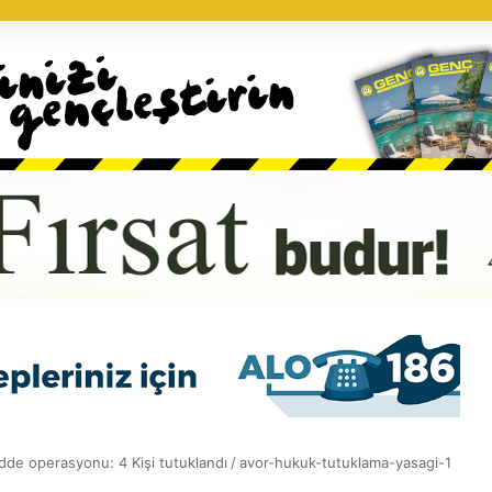
dde operasyonu: 4 Kişi tutuklandı
/
avor-hukuk-tutuklama-yasagi-1