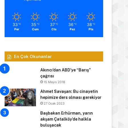
33
35
37
36
38
℃
℃
℃
℃
℃
Per
Cum
Cts
Paz
Pts
En Çok Okunanlar
Akıncı’dan ABD’ye “Barış”
çağrısı
15 Mayıs 2018
Ahmet Savaşan: Bu cinayetin
hepimize ders olması gerekiyor
27 Ocak 2023
Başbakan Erhürman, yarın
akşam Çatalköy’de halkla
buluşacak