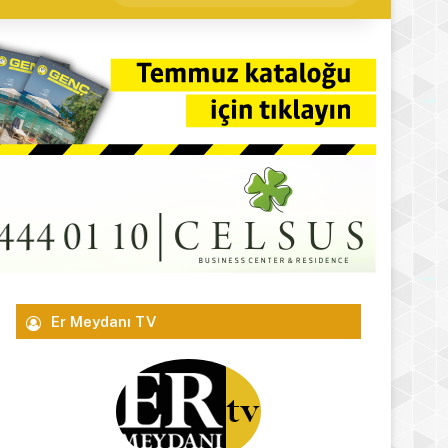
yap
...
Er Meydanı TV