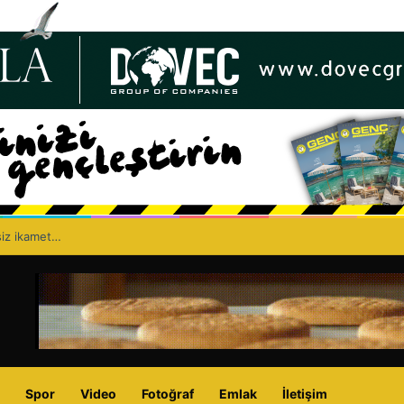
siz ikamet…
Spor
Video
Fotoğraf
Emlak
İletişim