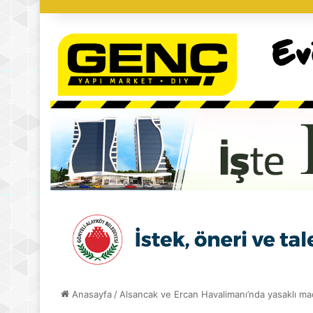
Anasayfa
/
Alsancak ve Ercan Havalimanı’nda yasaklı ma