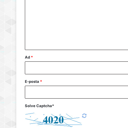
o
r
u
m
*
Ad
*
E-posta
*
Solve Captcha*