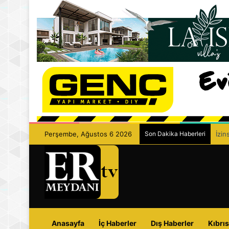
Perşembe, Ağustos 6 2026
Son Dakika Haberleri
İzin
Anasayfa
İç Haberler
Dış Haberler
Kıbrıs