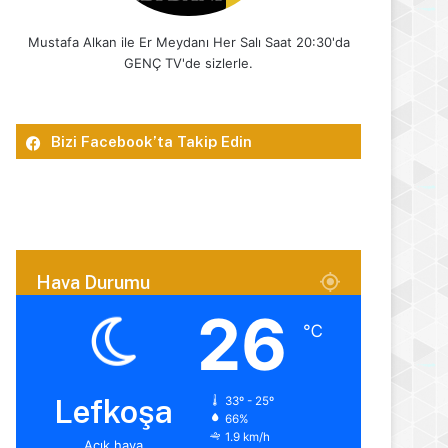
Mustafa Alkan ile Er Meydanı Her Salı Saat 20:30'da
GENÇ TV'de sizlerle.
Bizi Facebook’ta Takip Edin
Hava Durumu
26
℃
Lefkoşa
33º - 25º
66%
1.9 km/h
Açık hava