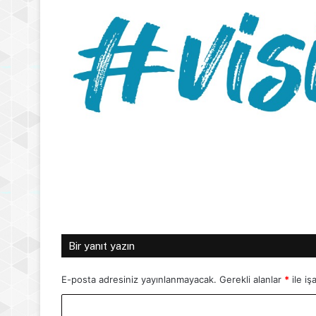
Bir yanıt yazın
E-posta adresiniz yayınlanmayacak.
Gerekli alanlar
*
ile iş
Y