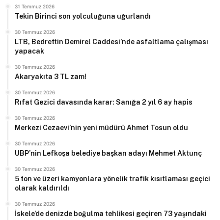
31 Temmuz 2026
Tekin Birinci son yolculuğuna uğurlandı
30 Temmuz 2026
LTB, Bedrettin Demirel Caddesi’nde asfaltlama çalışması
yapacak
30 Temmuz 2026
Akaryakıta 3 TL zam!
30 Temmuz 2026
Rıfat Gezici davasında karar: Sanığa 2 yıl 6 ay hapis
30 Temmuz 2026
Merkezi Cezaevi’nin yeni müdürü Ahmet Tosun oldu
30 Temmuz 2026
UBP’nin Lefkoşa belediye başkan adayı Mehmet Aktunç
30 Temmuz 2026
5 ton ve üzeri kamyonlara yönelik trafik kısıtlaması geçici
olarak kaldırıldı
30 Temmuz 2026
İskele’de denizde boğulma tehlikesi geçiren 73 yaşındaki