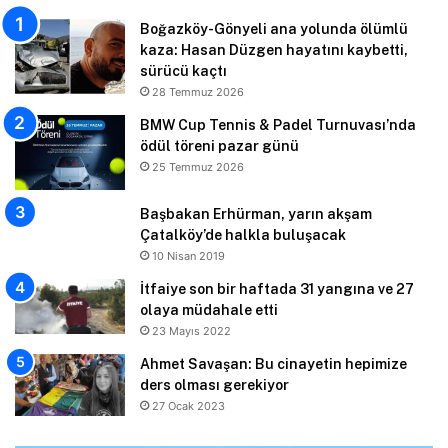
Boğazköy-Gönyeli ana yolunda ölümlü
kaza: Hasan Düzgen hayatını kaybetti,
sürücü kaçtı
28 Temmuz 2026
BMW Cup Tennis & Padel Turnuvası’nda
ödül töreni pazar günü
25 Temmuz 2026
Başbakan Erhürman, yarın akşam
Çatalköy’de halkla buluşacak
10 Nisan 2019
İtfaiye son bir haftada 31 yangına ve 27
olaya müdahale etti
23 Mayıs 2022
Ahmet Savaşan: Bu cinayetin hepimize
ders olması gerekiyor
27 Ocak 2023