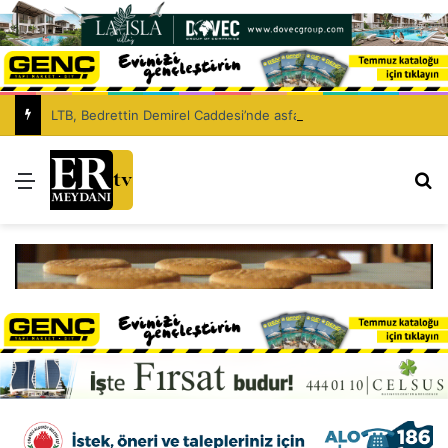
LTB, Bedrettin Demirel Caddesi’nde asfaltlama çalışması yapacak
Menü
Ar