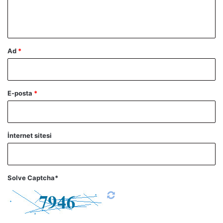
m
*
Ad
*
E-posta
*
İnternet sitesi
Solve Captcha*