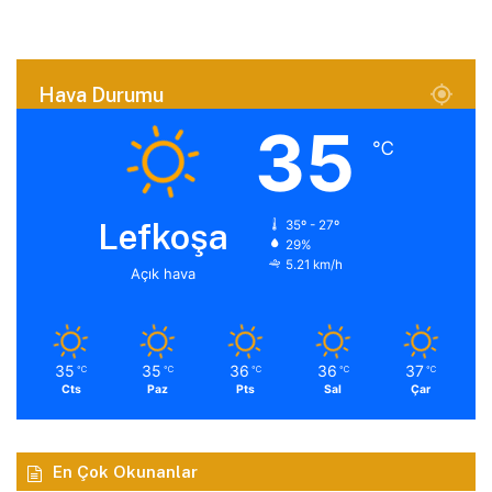
Hava Durumu
35
℃
Lefkoşa
35º - 27º
29%
5.21 km/h
Açık hava
35
35
36
36
37
℃
℃
℃
℃
℃
Cts
Paz
Pts
Sal
Çar
En Çok Okunanlar