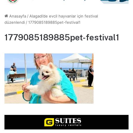
Anasayfa
/
Alagadi’de evcil hayvanlar için festival
düzenlendi
/
1779085189885pet-festival1
1779085189885pet-festival1