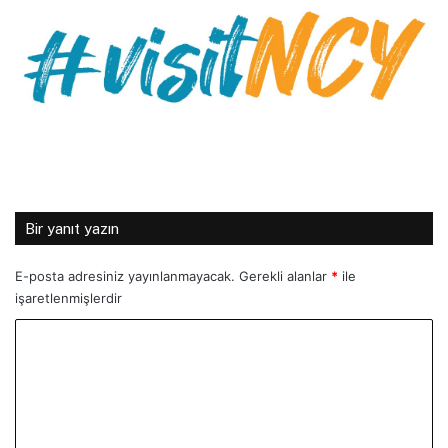
Bir yanıt yazın
E-posta adresiniz yayınlanmayacak.
Gerekli alanlar
*
ile
işaretlenmişlerdir
Y
o
r
u