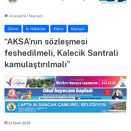
Anasayfa
/
Manşet
Genel
İç Haberler
Kıbrıs
Manşet
“AKSA’nın sözleşmesi
feshedilmeli, Kalecik Santrali
kamulaştırılmalı”
22 Ekim 2025