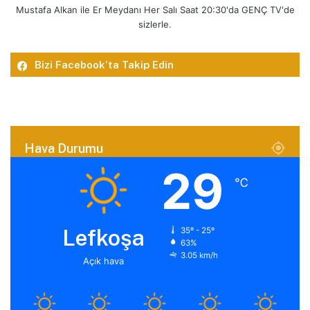
Mustafa Alkan ile Er Meydanı Her Salı Saat 20:30'da GENÇ TV'de
sizlerle.
Bizi Facebook’ta Takip Edin
Hava Durumu
29
℃
Lefkoşa
35º - 25º
63%
3.05 km/h
Açık hava