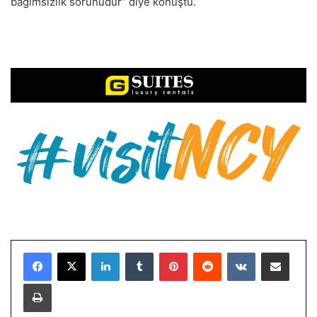
bağımsızlık sorunudur” diye konuştu.
LinkedIn
Tumblr
Pinterest
Reddit
VKontakte
E-Posta ile paylaş
Yazdır