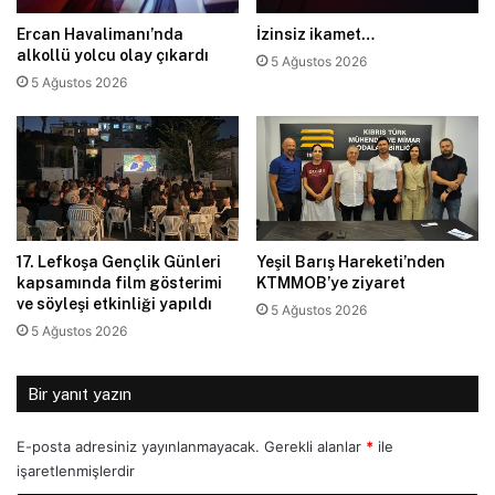
Ercan Havalimanı’nda
İzinsiz ikamet…
alkollü yolcu olay çıkardı
5 Ağustos 2026
5 Ağustos 2026
17. Lefkoşa Gençlik Günleri
Yeşil Barış Hareketi’nden
kapsamında film gösterimi
KTMMOB’ye ziyaret
ve söyleşi etkinliği yapıldı
5 Ağustos 2026
5 Ağustos 2026
Bir yanıt yazın
E-posta adresiniz yayınlanmayacak.
Gerekli alanlar
*
ile
işaretlenmişlerdir