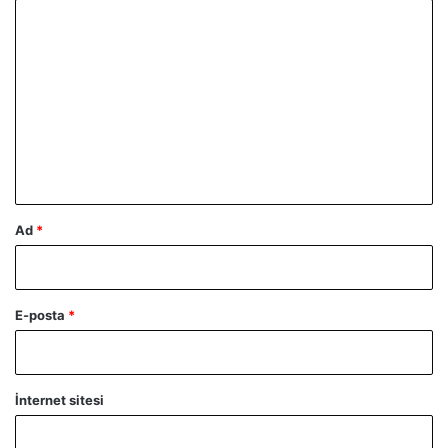
Y
o
r
u
m
*
Ad
*
E-posta
*
İnternet sitesi