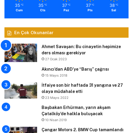
35
35
37
37
38
℃
℃
℃
℃
℃
Cum
Cts
Paz
Pts
Sal
En Çok Okunanlar
Ahmet Savaşan: Bu cinayetin hepimize
ders olması gerekiyor
27 Ocak 2023
Akıncı’dan ABD’ye “Barış” çağrısı
15 Mayıs 2018
İtfaiye son bir haftada 31 yangına ve 27
olaya müdahale etti
23 Mayıs 2022
Başbakan Erhürman, yarın akşam
Çatalköy’de halkla buluşacak
10 Nisan 2019
Çangar Motors 2. BMW Cup tamamlandı