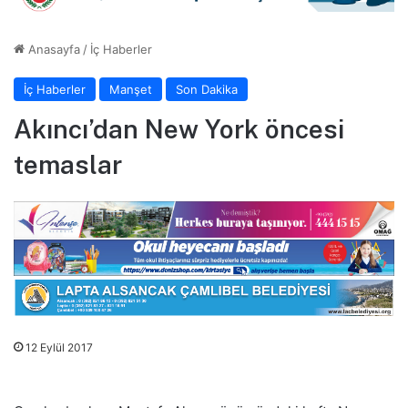
Anasayfa
/
İç Haberler
İç Haberler
Manşet
Son Dakika
Akıncı’dan New York öncesi
temaslar
12 Eylül 2017