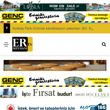
Kızılbaş Parkı önünde kanalizasyon çalışması: Şht. Ecvet Yusuf Caddesi trafiğe kapatılacak
Menü
Ar