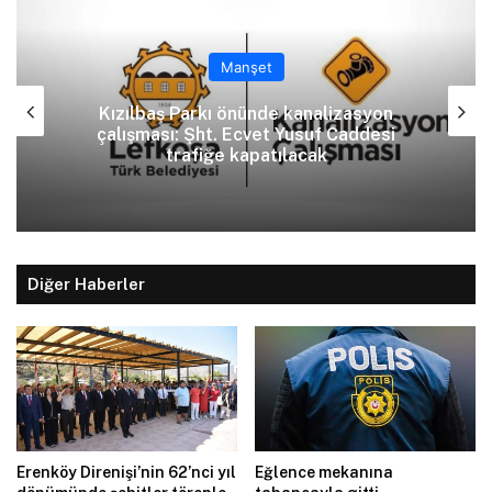
Manşet
Kızılbaş Parkı önünde kanalizasyon
çalışması: Şht. Ecvet Yusuf Caddesi
trafiğe kapatılacak
Diğer Haberler
Erenköy Direnişi’nin 62’nci yıl
Eğlence mekanına