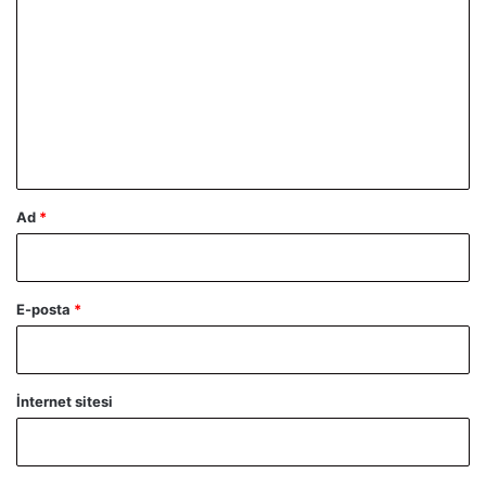
o
r
u
m
*
Ad
*
E-posta
*
İnternet sitesi