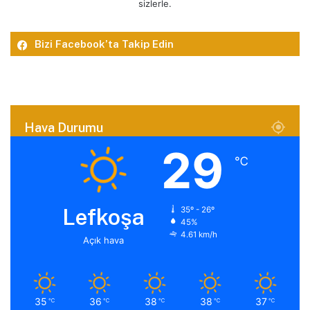
sizlerle.
Bizi Facebook’ta Takip Edin
Hava Durumu
29
℃
Lefkoşa
35º - 26º
45%
4.61 km/h
Açık hava
35
36
38
38
37
℃
℃
℃
℃
℃