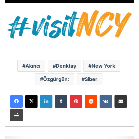
Akıncı
Denktaş
New York
Özgürgün:
Siber
LinkedIn
Tumblr
Pinterest
Reddit
VKontakte
E-Posta ile paylaş
Yazdır