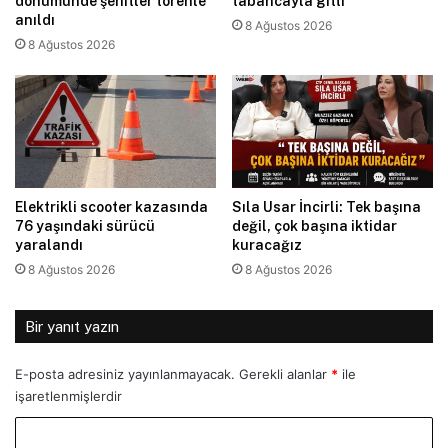
dönümünde şehitler törenle
tabancayla gitti
anıldı
8 Ağustos 2026
8 Ağustos 2026
Elektrikli scooter kazasında
Sıla Usar İncirli: Tek başına
76 yaşındaki sürücü
değil, çok başına iktidar
yaralandı
kuracağız
8 Ağustos 2026
8 Ağustos 2026
Bir yanıt yazın
E-posta adresiniz yayınlanmayacak.
Gerekli alanlar
*
ile
işaretlenmişlerdir
Y