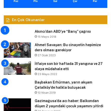
Paz
Pts
Sal
Çar
Per
En Çok Okunanlar
Akıncı’dan ABD’ye “Barış” çağrısı
15 Mayıs 2018
Ahmet Savaşan: Bu cinayetin hepimize
ders olması gerekiyor
27 Ocak 2023
İtfaiye son bir haftada 31 yangına ve 27
olaya müdahale etti
23 Mayıs 2022
Başbakan Erhürman, yarın akşam
Çatalköy’de halkla buluşacak
10 Nisan 2019
Gazimağusa’da acı haber: Balkondan
düşen 2 yaşındaki çocuk yaşamını yitirdi